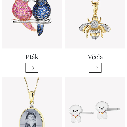
Pták
Včela