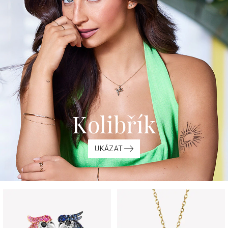
Kolibřík
UKÁZAT