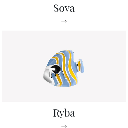
Sova
Ryba