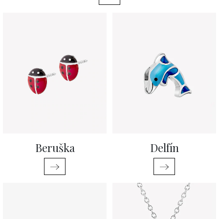
Beruška
Delfín