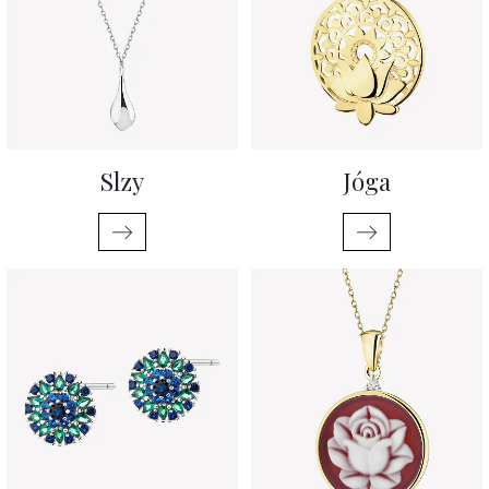
Slzy
Jóga