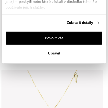
jste jim poskytli nebo které získali v důsledku toho, že
používáte jejich služby.
Podrobné informace o pravidlech používání souborů
Zobrazit detaily
cookie najdete v
Zásadách ochrany osobních údajů
.
Povolit vše
Srdeční puls
Klíček
Upravit