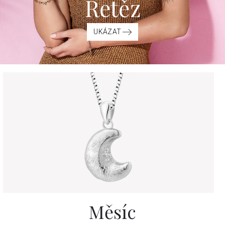
Řetěz
UKÁZAT
Měsíc