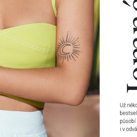
Je
Už něko
bestsel
působí 
i v odv