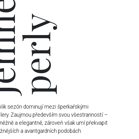
mné
perly
lik sezón dominují mezi šperkařskými
lery. Zaujmou především svou všestranností –
něžně a elegantně, zároveň však umí překvapit
ážnějších a avantgardních podobách.