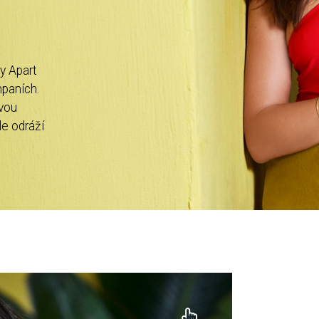
y Apart
mpaních.
svou
le odráží