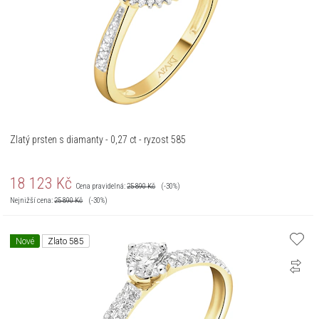
Zlatý prsten s diamanty - 0,27 ct - ryzost 585
18 123
Kč
Cena pravidelná:
25 890
Kč
(-30%)
Nejnižší cena:
25 890
Kč
(-30%)
Nové
Zlato 585