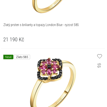
Zlatý prsten s brilianty a topazy London Blue - ryzost 585
21 190
Kč
Nové
Zlato 585