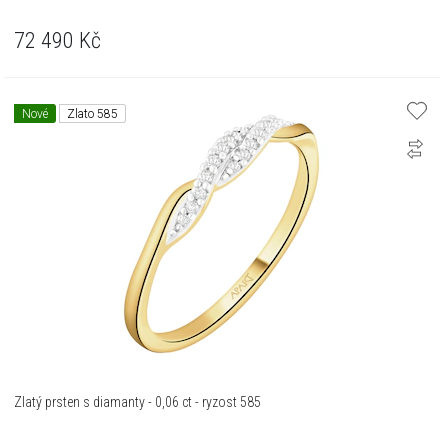
72 490
Kč
Nové
Zlato 585
Zlatý prsten s diamanty - 0,06 ct - ryzost 585