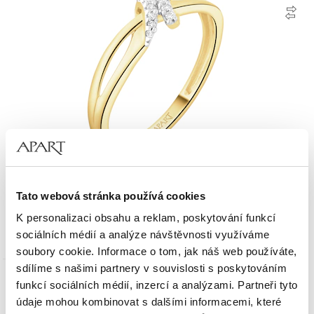
Zlatý prsten s brilianty - 0,04 ct - ryzost 585
Tato webová stránka používá cookies
K personalizaci obsahu a reklam, poskytování funkcí
16 190
Kč
sociálních médií a analýze návštěvnosti využíváme
soubory cookie. Informace o tom, jak náš web používáte,
sdílíme s našimi partnery v souvislosti s poskytováním
funkcí sociálních médií, inzercí a analýzami. Partneři tyto
Nové
Zlato 585
údaje mohou kombinovat s dalšími informacemi, které