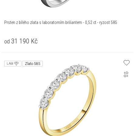
Prsten z bílého zlata s laboratorním briliantem - 0,52 ct - ryzost 585
31 190
Kč
od
Zlato 585