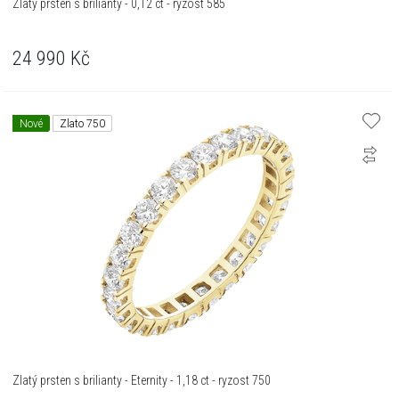
Zlatý prsten s brilianty - 0,12 ct - ryzost 585
24 990
Kč
Nové
Zlato 750
Zlatý prsten s brilianty - Eternity - 1,18 ct - ryzost 750