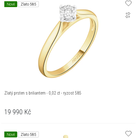
Nové
Zlato 585
Zlatý prsten s briliantem - 0,02 ct - ryzost 585
19 990
Kč
Nové
Zlato 585