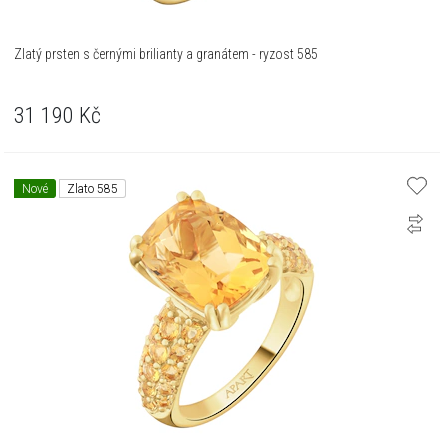
Zlatý prsten s černými brilianty a granátem - ryzost 585
31 190
Kč
Nové
Zlato 585