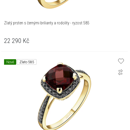
Zlatý prsten s černými brilianty a rodolity - ryzost 585
22 290
Kč
Nové
Zlato 585