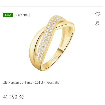
Nové
Zlato 585
Zlatý prsten s brilianty - 0,24 ct - ryzost 585
41 190
Kč