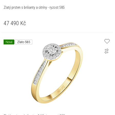
Zlatý prsten s brilianty a citríny - ryzost 585
47 490
Kč
Nové
Zlato 585