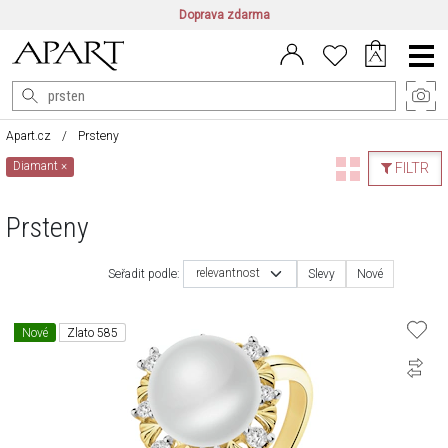
Doprava zdarma
CZ/CZK
|
EN/EUR
|
PL/PLN
Main
Menu
Apart.cz
Prsteny
Diamant
×
FILTR
Prsteny
relevantnost
Seřadit podle:
Slevy
Nové
Nové
Zlato 585