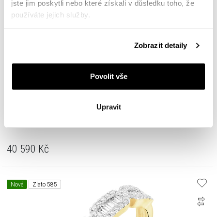
jste jim poskytli nebo které získali v důsledku toho, že
používáte jejich služby.
Podrobné informace o pravidlech používání souborů
Zobrazit detaily
cookie najdete v
Zásadách ochrany osobních údajů
.
Povolit vše
Upravit
Zlatý prsten s brilianty - 0,31 ct - ryzost 585
40 590
Kč
Nové
Zlato 585