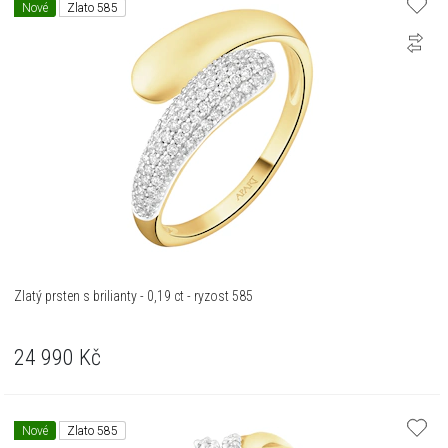
Nové
Zlato 585
Zlatý prsten s brilianty - 0,19 ct - ryzost 585
24 990
Kč
Nové
Zlato 585