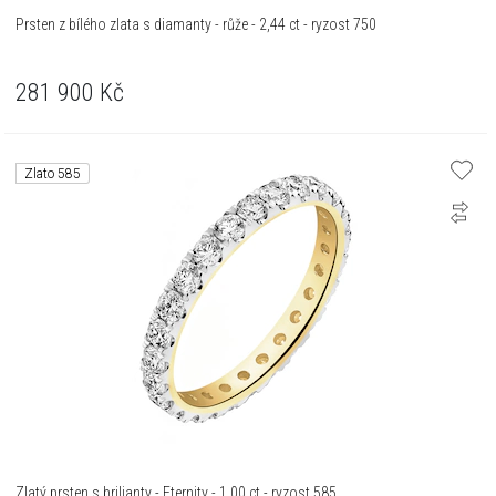
Prsten z bílého zlata s diamanty - růže - 2,44 ct - ryzost 750
281 900
Kč
Zlato 585
Zlatý prsten s brilianty - Eternity - 1,00 ct - ryzost 585