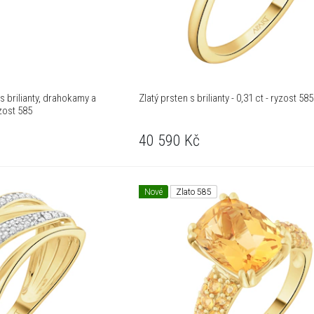
s brilianty, drahokamy a
Zlatý prsten s brilianty - 0,31 ct - ryzost 585
zost 585
40 590
Kč
Nové
Zlato 585