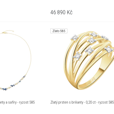
46 890
Kč
Zlato 585
nty a safíry - ryzost 585
Zlatý prsten s brilianty - 0,20 ct - ryzost 585