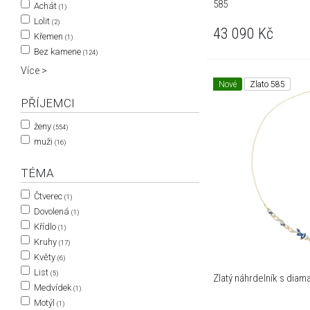
585
Achát
(1)
Lolit
(2)
43 090
Kč
Křemen
(1)
Bez kamene
(124)
Více >
Nové
Zlato 585
PŘÍJEMCI
ženy
(554)
muži
(16)
TÉMA
Čtverec
(1)
Dovolená
(1)
Křídlo
(1)
Kruhy
(17)
Květy
(6)
List
(5)
Zlatý náhrdelník s diama
Medvídek
(1)
Motýl
(1)