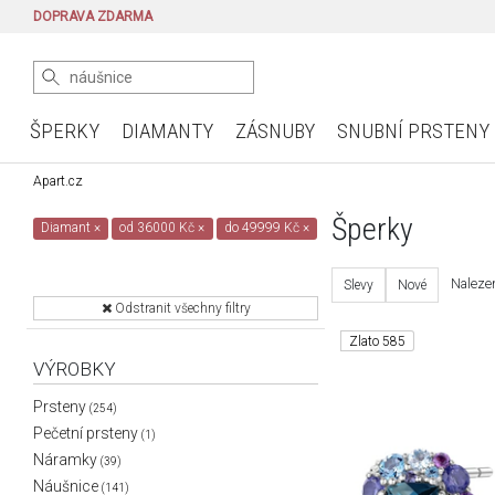
DOPRAVA ZDARMA
ŠPERKY
DIAMANTY
ZÁSNUBY
SNUBNÍ PRSTENY
Apart.cz
Šperky
Diamant
×
od 36000 Kč
×
do 49999 Kč
×
Nalezen
Slevy
Nové
Odstranit všechny filtry
Zlato 585
VÝROBKY
Prsteny
(254)
Pečetní prsteny
(1)
Náramky
(39)
Náušnice
(141)