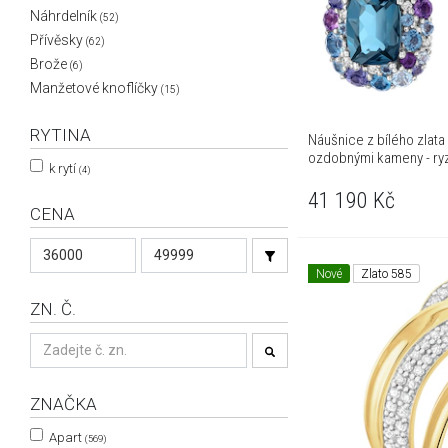
Náhrdelník
(52)
Přívěsky
(62)
Brože
(6)
Manžetové knoflíčky
(15)
RYTINA
Náušnice z bílého zlata 
ozdobnými kameny - ry
k rytí
(4)
41 190
Kč
CENA
Nové
Zlato 585
ZN. Č.
ZNAČKA
Apart
(569)