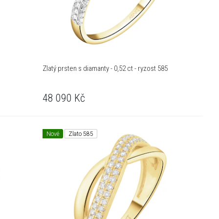
Zlatý prsten s diamanty - 0,52 ct - ryzost 585
48 090
Kč
Nové
Zlato 585