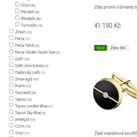
Onyx
(66)
Zlatý prsten s brilianty
Peridot
(32)
Rhodolit
(36)
41 190
Kč
Turmalín
(15)
Zirkon
(12)
Perla
(11)
Perla Tahiti
(5)
Nové
Zlato 585
Perla Golden South Sea
(2)
Safír
(72)
Safír (mix barev)
(5)
Cejlonský safír
(1)
Smaragd
(19)
Rubín
(12)
Tanzanit
(26)
Topaz
(12)
Topaz London Blue
(11)
Topaz Sky Blue
(4)
Ametyst
(15)
Citrín
(14)
Onyx
Zlaté manžetové knoflíčk
(11)