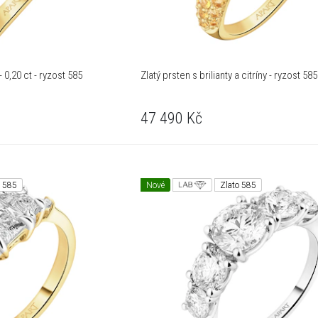
 0,20 ct - ryzost 585
Zlatý prsten s brilianty a citríny - ryzost 585
47 490
Kč
o 585
Nové
Zlato 585