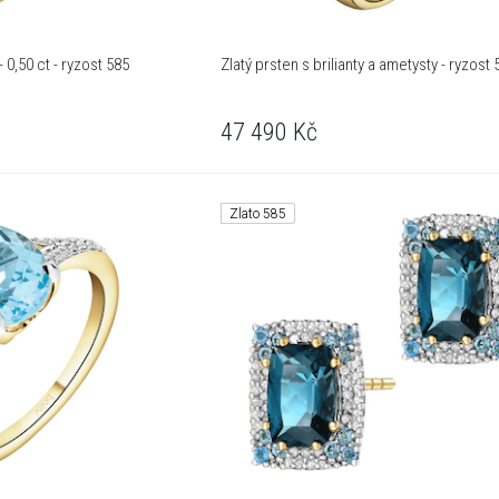
 0,50 ct - ryzost 585
Zlatý prsten s brilianty a ametysty - ryzost 
47 490
Kč
Zlato 585