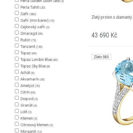
Perla Golden South Sea
(2)
Perla Tahiti
(20)
Safír
(360)
Zlatý prsten s diamanty -
Safír (mix barev)
(10)
Cejlonský safír
(2)
Smaragd
43 690
Kč
(95)
Rubín
(72)
Tanzanit
(130)
Topaz
(60)
Zlato 585
Topaz London Blue
(40)
Topaz Sky Blue
(8)
Achát
(6)
Akvamarín
(30)
Ametyst
(70)
Citrín
(65)
Diopsid
(3)
Granát
(4)
Lolit
(2)
Křemen
(5)
Citronový křemen
(3)
Morganit
(12)