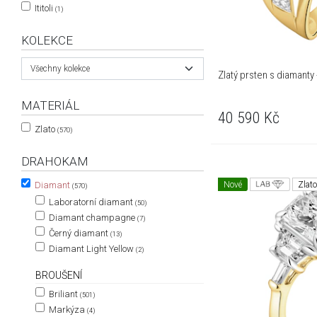
Ititoli
(1)
KOLEKCE
Všechny kolekce
Zlatý prsten s diamanty -
MATERIÁL
40 590
Kč
Zlato
(570)
DRAHOKAM
Nové
Zlat
Diamant
(570)
Laboratorní diamant
(50)
Diamant champagne
(7)
Černý diamant
(13)
Diamant Light Yellow
(2)
BROUŠENÍ
Briliant
(501)
Markýza
(4)