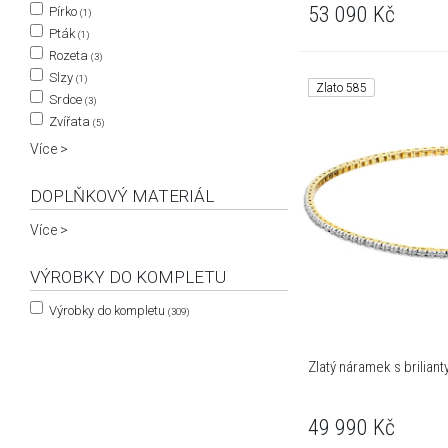
53 090
Kč
Pírko
(1)
Pták
(1)
Rozeta
(3)
Slzy
(1)
Zlato 585
Srdce
(3)
Zvířata
(5)
Více >
DOPLŇKOVÝ MATERIÁL
Více >
VÝROBKY DO KOMPLETU
Výrobky do kompletu
(309)
Zlatý náramek s brilianty
49 990
Kč