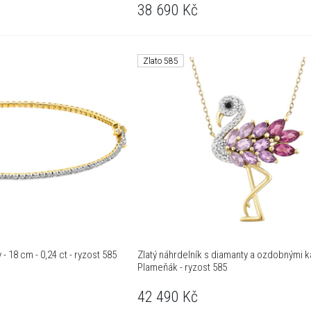
38 690
Kč
Zlato 585
 - 18 cm - 0,24 ct - ryzost 585
Zlatý náhrdelník s diamanty a ozdobnými 
Plameňák - ryzost 585
42 490
Kč