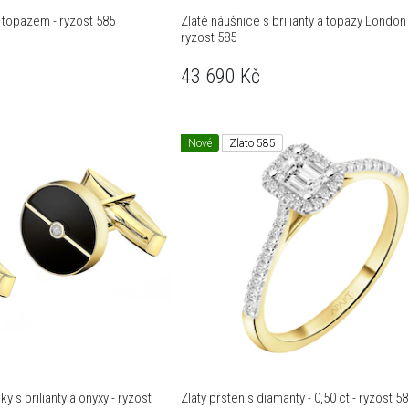
 a topazem - ryzost 585
Zlaté náušnice s brilianty a topazy London 
ryzost 585
43 690
Kč
Nové
Zlato 585
y s brilianty a onyxy - ryzost
Zlatý prsten s diamanty - 0,50 ct - ryzost 5