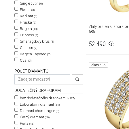
Single cut
(130)
Pie cut
(3)
Radiant
(4)
Hruška
(2)
Zlatý prsten s laborator
Bageta
(18)
585
Princess
(8)
Smaragdový brus
(4)
52 490
Kč
Cushion
(2)
Bageta Tapered
(7)
Ovál
(3)
Zlato 585
POČET DIAMANTŮ
DODATEČNÝ DRAHOKAM
bez dodatečného drahokamu
(337)
Laboratorní diamant
(54)
Diamant champagne
(6)
Černý diamant
(40)
Perla
(45)