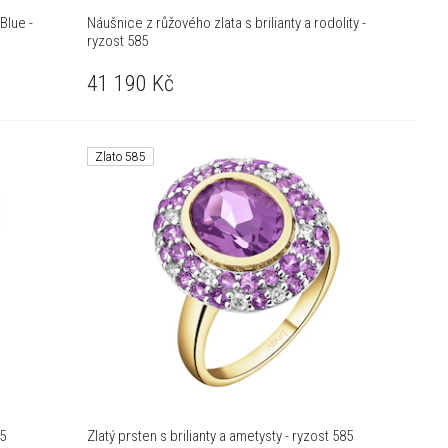
Blue -
Náušnice z růžového zlata s brilianty a rodolity -
ryzost 585
41 190
Kč
Zlato 585
85
Zlatý prsten s brilianty a ametysty - ryzost 585