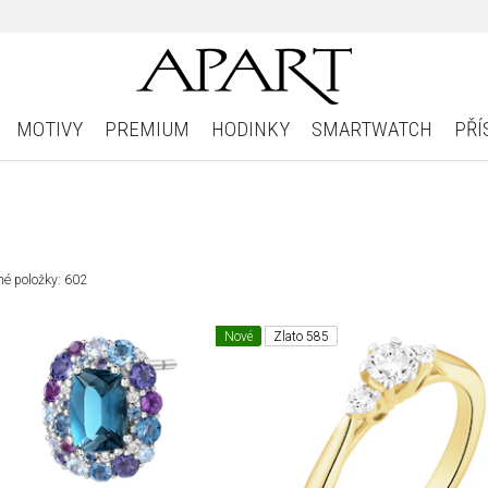
MOTIVY
PREMIUM
HODINKY
SMARTWATCH
PŘÍ
é položky: 602
Nové
Zlato 585