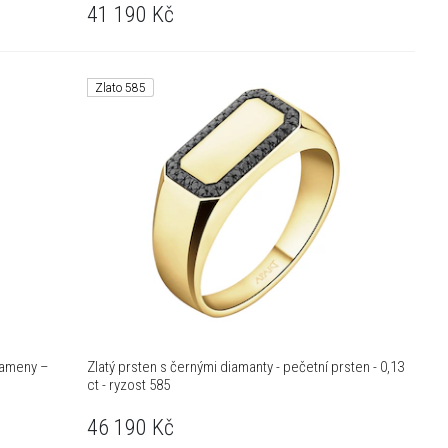
41 190
Kč
Zlato 585
kameny –
Zlatý prsten s černými diamanty - pečetní prsten - 0,13
ct - ryzost 585
46 190
Kč