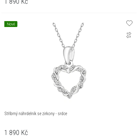
1 890
Kč
Nové
Stříbrný náhrdelník se zirkony - srdce
1 890
Kč