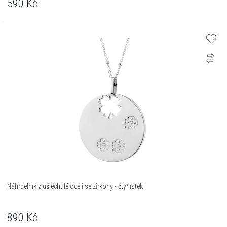
590
Kč
Náhrdelník z ušlechtilé oceli se zirkony - čtyřlístek
890
Kč