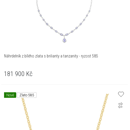
Náhrdelník z bílého zlata s brilianty a tanzanity - ryzost 585
181 900
Kč
Nové
Zlato 585