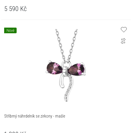
5 590
Kč
Nové
Stříbrný náhrdelník se zirkony - mašle