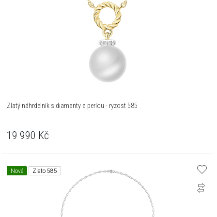
Zlatý náhrdelník s diamanty a perlou - ryzost 585
19 990
Kč
Nové
Zlato 585