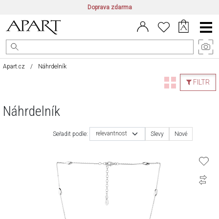
Doprava zdarma
CZ/CZK
|
EN/EUR
|
PL/PLN
Main
Menu
Apart.cz
Náhrdelník
FILTR
Náhrdelník
relevantnost
Seřadit podle:
Slevy
Nové