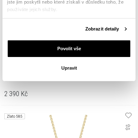
jste jim poskytli nebo které získali v důsledku toho, že
používáte jejich služby.
Podrobné informace o pravidlech používání souborů
Zobrazit detaily
cookie najdete v
Zásadách ochrany osobních údajů
.
Povolit vše
Upravit
Pozlacený stříbrný náhrdelník - srdce
2 390
Kč
Zlato 585