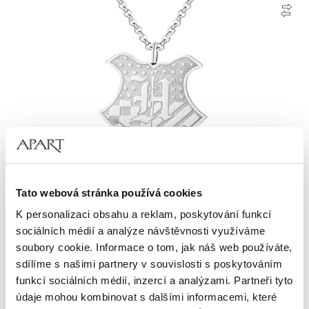
Náhrdelník z ušlechtilé oceli - Harry Potter, Warner Bros. Discovery
Tato webová stránka používá cookies
K personalizaci obsahu a reklam, poskytování funkcí
1 190
Kč
sociálních médií a analýze návštěvnosti využíváme
soubory cookie. Informace o tom, jak náš web používáte,
sdílíme s našimi partnery v souvislosti s poskytováním
funkcí sociálních médií, inzercí a analýzami. Partneři tyto
údaje mohou kombinovat s dalšími informacemi, které