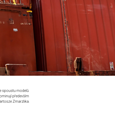
je spoustu modelů
dominují především
artosze Zmarzlika.