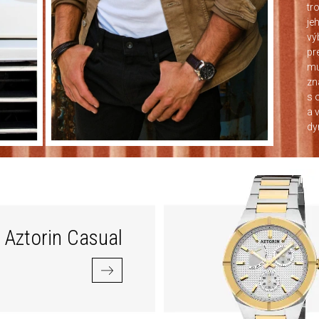
tr
je
vý
pr
mu
zn
s 
a 
dy
Aztorin Casual