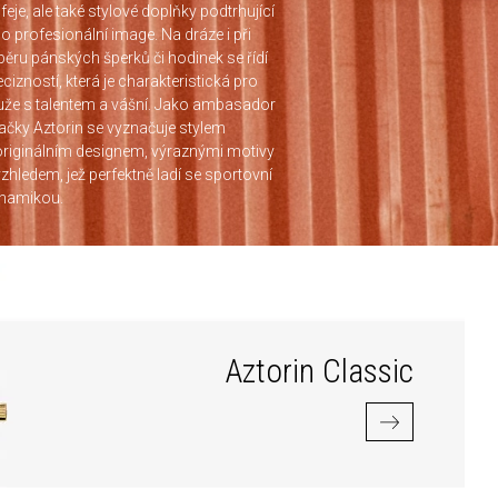
ofeje, ale také stylové doplňky podtrhující
ho profesionální image. Na dráze i při
běru pánských šperků či hodinek se řídí
ecizností, která je charakteristická pro
že s talentem a vášní. Jako ambasador
ačky Aztorin se vyznačuje stylem
originálním designem, výraznými motivy
vzhledem, jež perfektně ladí se sportovní
namikou.
Aztorin Classic