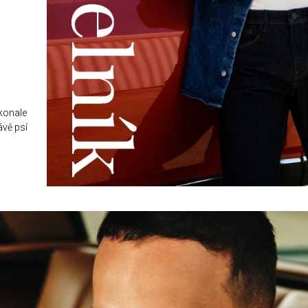
konale
ávě psí