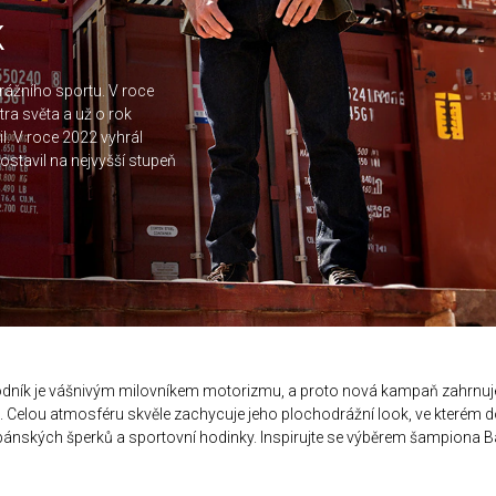
k
ážního sportu. V roce
stra světa a už o rok
jil. V roce 2022 vyhrál
ostavil na nejvyšší stupeň
odník je vášnivým milovníkem motorizmu, a proto nová kampaň zahrnu
. Celou atmosféru skvěle zachycuje jeho plochodrážní look, ve kterém 
ánských šperků a sportovní hodinky. Inspirujte se výběrem šampiona B