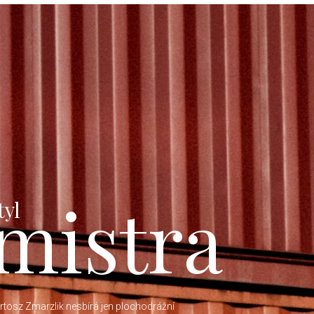
mistra
tyl
rtosz Zmarzlik nesbírá jen plochodrážní