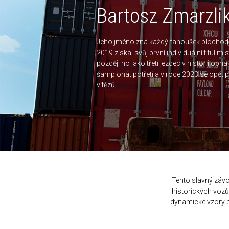
Bartosz Zmarzli
Jeho jméno zná každý fanoušek plochodr
2019 získal svůj první individuální titul mi
později ho jako třetí jezdec v historii obhá
šampionát potřetí a v roce 2023 se opět p
vítězů.
Tento slavný záv
historických vozů
dynamické vzory p