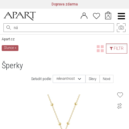
Doprava zdarma
CZ/CZK
|
EN/EUR
|
PL/PLN
Main
Menu
Apart.cz
Slunce
×
FILTR
Šperky
relevantnost
Seřadit podle:
Slevy
Nové