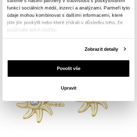
sdílíme s našimi partnery v souvislosti s poskytováním
funkcí sociálních médií, inzercí a analýzami. Partneři tyto
Pozlacený náhrdelník z mosazi se zirkony - slunce
údaje mohou kombinovat s dalšími informacemi, které
jste jim poskytli nebo které získali v důsledku toho, že
používáte jejich služby.
1 190
Kč
Podrobné informace o pravidlech používání souborů
Zobrazit detaily
cookie najdete v
Zásadách ochrany osobních údajů
.
Nové
Zlato 585
Povolit vše
Upravit