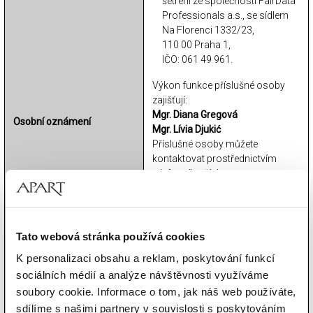
šetření ze společnosti FairData
Professionals a.s., se sídlem
Na Florenci 1332/23,
110 00 Praha 1,
IČO: 061 49 961.
Výkon funkce příslušné osoby
zajišťují:
Mgr. Diana Gregová
Osobní oznámení
Mgr. Lívia Djukić
Příslušné osoby můžete
kontaktovat prostřednictvím
telefonního čísla
+ 420 226 288 363
nebo na e-
mailu
wbo@fairdata.cz
za účelem sjednání osobní
schůzky pro osobní oznámení.
Tato webová stránka používá cookies
K personalizaci obsahu a reklam, poskytování funkcí
příslušnou osobu ze skupiny
Apart:
sociálních médií a analýze návštěvnosti využíváme
Sebastian Michał Bellitzay
,
soubory cookie. Informace o tom, jak náš web používáte,
tel.: +48 503 058 270, e-
sdílíme s našimi partnery v souvislosti s poskytováním