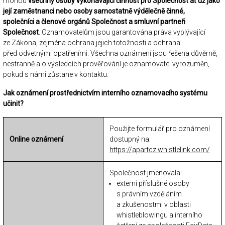
mohou
všechny osoby vykonávající činnost pro Společnost ať už jako
její zaměstnanci nebo osoby samostatně výdělečně činné,
společníci a členové orgánů Společnost a smluvní partneři
Společnost
. Oznamovatelům jsou garantována práva vyplývající
ze Zákona, zejména ochrana jejich totožnosti a ochrana
před odvetnými opatřeními. Všechna oznámení jsou řešena důvěrně,
nestranně a o výsledcích prověřování je oznamovatel vyrozuměn,
pokud s námi zůstane v kontaktu.
Jak oznámení prostřednictvím interního oznamovacího systému
učinit?
Použijte formulář pro oznámení
Online oznámení
dostupný na:
https://apartcz.whistlelink.com/
Společnost jmenovala:
externí příslušné osoby
s právním vzděláním
a zkušenostmi v oblasti
whistleblowingu a interního