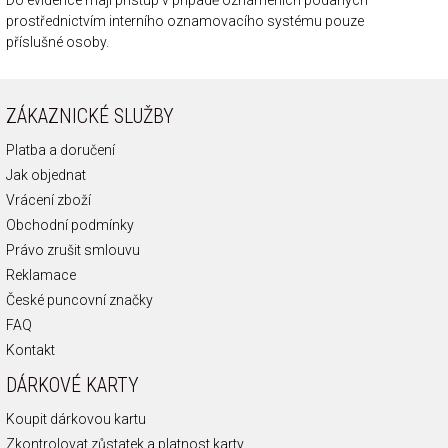
Do evidence mají přístup v případě oznámeních podaných
prostřednictvím interního oznamovacího systému pouze
příslušné osoby.
ZÁKAZNICKÉ SLUŽBY
Platba a doručení
Jak objednat
Vrácení zboží
Obchodní podmínky
Právo zrušit smlouvu
Reklamace
České puncovní značky
FAQ
Kontakt
DÁRKOVÉ KARTY
Koupit dárkovou kartu
Zkontrolovat zůstatek a platnost karty