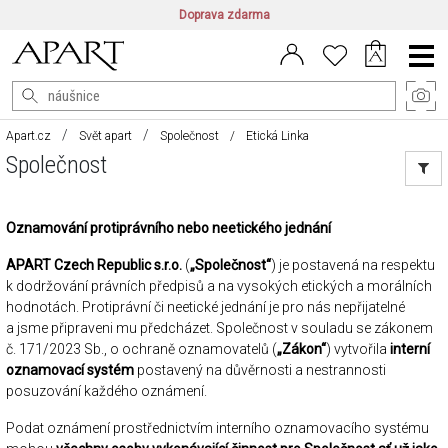
Doprava zdarma
CZ/CZK
|
EN/EUR
|
PL/PLN
Main
Menu
Apart.cz
Svět apart
Společnost
Etická Linka
Společnost
Oznamování protiprávního nebo neetického jednání
APART Czech Republic s.r.o.
(
„Společnost“
) je postavená na respektu
k dodržování právních předpisů a na vysokých etických a morálních
hodnotách. Protiprávní či neetické jednání je pro nás nepřijatelné
a jsme připraveni mu předcházet. Společnost v souladu se zákonem
č. 171/2023 Sb., o ochraně oznamovatelů (
„Zákon“
) vytvořila
interní
oznamovací systém
postavený na důvěrnosti a nestrannosti
posuzování každého oznámení.
Podat oznámení prostřednictvím interního oznamovacího systému