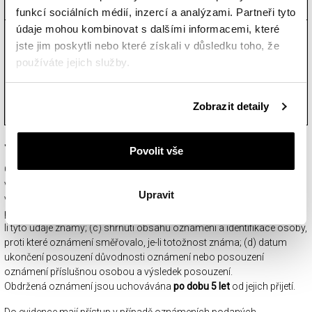
mail:
sebastian.bellitzay@apart.pl
.
funkcí sociálních médií, inzercí a analýzami. Partneři tyto
údaje mohou kombinovat s dalšími informacemi, které
Oznámení vymezená v Zákoně
jste jim poskytli nebo které získali v důsledku toho, že
lze učinit i prostřednictvím
používáte jejich služby.
Externí oznamovací
externího oznamovacího
systém
systému zřízeného Ministerstvem
spravedlnosti ČR, viz:
Podrobné informace o pravidlech používání souborů
Zobrazit detaily
https://oznamovatel.justice.cz
.
cookie najdete v
Zásadách ochrany osobních údajů
.
Jak bude nakládáno s osobními údaji?
Povolit vše
Osobní údaje jsou zpracovávány v souladu s právními předpisy
v oblasti ochrany osobních údajů. O přijatých oznámeních
Upravit
vedeme evidenci v rozsahu: (a) datum přijetí oznámení; (b) jméno,
příjmení, datum narození a kontaktní adresa oznamovatele, jsou-
li tyto údaje známy; (c) shrnutí obsahu oznámení a identifikace osoby,
proti které oznámení směřovalo, je-li totožnost známa; (d) datum
ukončení posouzení důvodnosti oznámení nebo posouzení
oznámení příslušnou osobou a výsledek posouzení.
Obdržená oznámení jsou uchovávána
po dobu 5 let
od jejich přijetí.