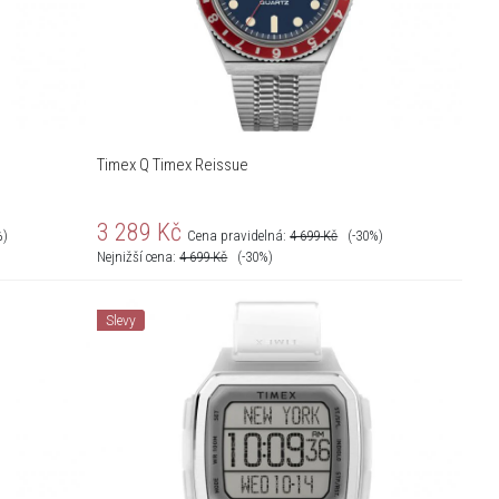
Timex Q Timex Reissue
3 289
Kč
%)
Cena pravidelná:
4 699
Kč
(-30%)
Nejnižší cena:
4 699
Kč
(-30%)
Slevy