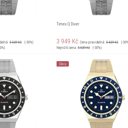
Timex Q Diver
3 949
Kč
delná:
5 639
Kč
(-30%)
Cena pravidelná:
5 639
Kč
(-30
30%)
Nejnižší cena:
5 639
Kč
(-30%)
Slevy