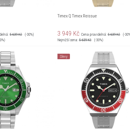
Timex Q Timex Reissue
3 949
Kč
delná:
5 639
Kč
(-30%)
Cena pravidelná:
5 639
Kč
(-30
30%)
Nejnižší cena:
5 639
Kč
(-30%)
Slevy