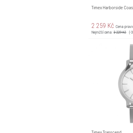
Timex Harborside Coas
2 259
Kč
Cena pravi
Nejnižší cena:
3 229
Kč
(-
Timex Transcend