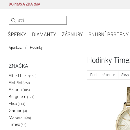
DOPRAVA ZDARMA
ŠPERKY
DIAMANTY
ZÁSNUBY
SNUBNÍ PRSTENY
Apart.cz
Hodinky
Hodinky Time
ZNAČKA
Dostupné online
Slevy
Albert Riele
(155)
AM:PM
(229)
Aztorin
(186)
Bergstern
(191)
Elixa
(314)
Garmin
(4)
Maserati
(38)
Timex
(64)