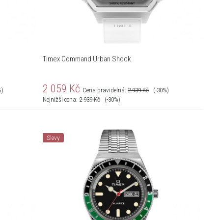
Timex Command Urban Shock
2 059
Kč
%)
Cena pravidelná:
2 939
Kč
(-30%)
Nejnižší cena:
2 939
Kč
(-30%)
Slevy