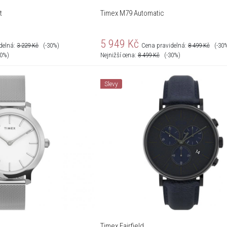
t
Timex M79 Automatic
5 949
Kč
delná:
3 229
Kč
(-30%)
Cena pravidelná:
8 499
Kč
(-30
30%)
Nejnižší cena:
8 499
Kč
(-30%)
Slevy
Timex Fairfield