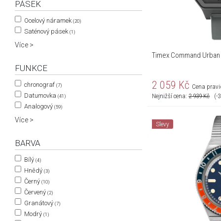
PÁSEK
Ocelový náramek
(20)
Saténový pásek
(1)
Více >
Timex Command Urban
FUNKCE
2 059
Kč
chronograf
(7)
Cena pravi
Datumovka
Nejnižší cena:
2 939
Kč
(-
(41)
Analogový
(59)
Více >
Slevy
BARVA
Bílý
(4)
Hnědý
(3)
Černý
(10)
Červený
(2)
Granátový
(7)
Modrý
(1)