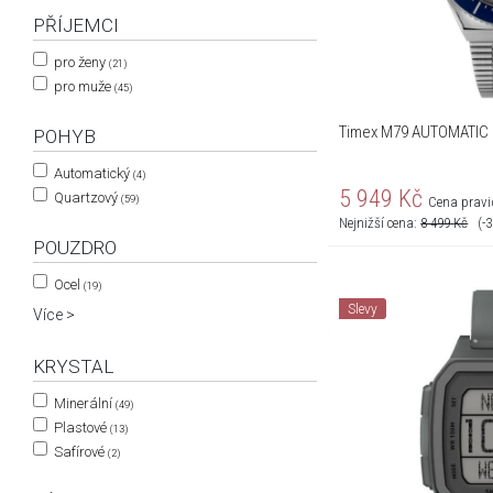
PŘÍJEMCI
pro ženy
(21)
pro muže
(45)
Timex M79 AUTOMATIC
POHYB
Automatický
(4)
5 949
Kč
Quartzový
(59)
Cena pravi
Nejnižší cena:
8 499
Kč
(-
POUZDRO
Ocel
(19)
Slevy
Více >
KRYSTAL
Minerální
(49)
Plastové
(13)
Safírové
(2)