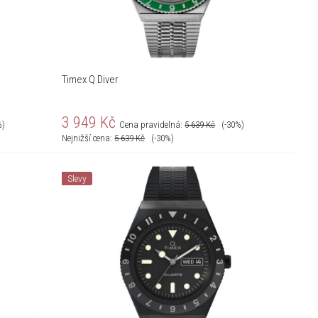
Timex Q Diver
3 949
Kč
%)
Cena pravidelná:
5 639
Kč
(-30%)
Nejnižší cena:
5 639
Kč
(-30%)
Slevy