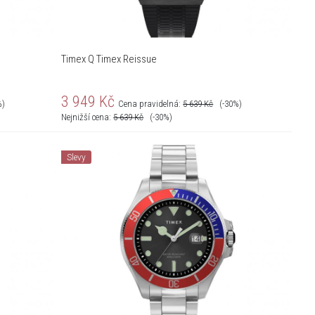
Timex Q Timex Reissue
3 949
Kč
%)
Cena pravidelná:
5 639
Kč
(-30%)
Nejnižší cena:
5 639
Kč
(-30%)
Slevy