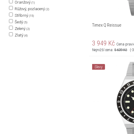
Oranžový
(1)
Růžový, pozlacený
(2)
Stříbrný
(15)
Šedý
(5)
Timex Q Reissue
Zelený
(2)
Zlatý
(4)
3 949
Kč
Cena pravi
Nejnižší cena:
5 639
Kč
(-
Slevy