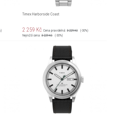
Timex Harborside Coast
2 259
Kč
%)
Cena pravidelná:
3 229
Kč
(-30%)
Nejnižší cena:
3 229
Kč
(-30%)