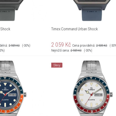
 Shock
Timex Command Urban Shock
2 059
Kč
delná:
2 939
Kč
(-30%)
Cena pravidelná:
2 939
Kč
(-30
30%)
Nejnižší cena:
2 939
Kč
(-30%)
Slevy