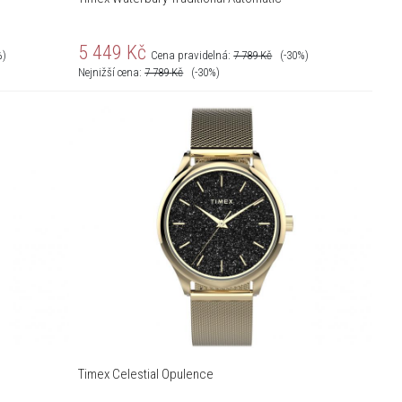
5 449
Kč
%)
Cena pravidelná:
7 789
Kč
(-30%)
Nejnižší cena:
7 789
Kč
(-30%)
Timex Celestial Opulence