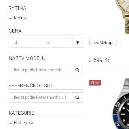
RYTINA
k rytí
(14)
CENA
Timex Metropolitan
NÁZEV MODELU
2 699
Kč
Slevy
REFERENČNÍ ČÍSLO
KATEGORIE
Hodinky
(64)