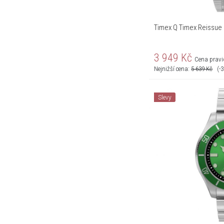
Timex Q Timex Reissue
3 949
Kč
Cena pravi
Nejnižší cena:
5 639
Kč
(-
Slevy