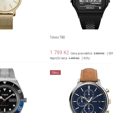
Timex T80
1 799
Kč
Cena pravidelná:
2 569
Kč
(-30
Nejnižší cena:
1 499
Kč
(-42%)
Slevy