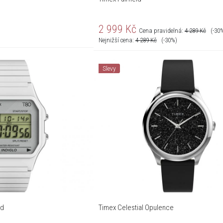
2 999
Kč
Cena pravidelná:
4 289
Kč
(-30
Nejnižší cena:
4 289
Kč
(-30%)
Slevy
nd
Timex Celestial Opulence