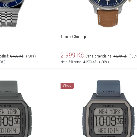
Timex Chicago
2 999
Kč
delná:
8 499
Kč
(-30%)
Cena pravidelná:
4 279
Kč
(-30
30%)
Nejnižší cena:
4 279
Kč
(-30%)
Slevy