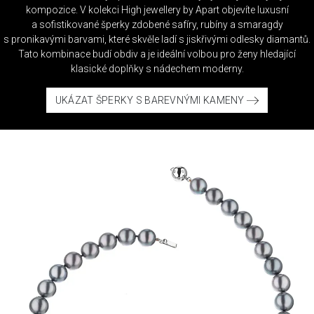
kompozice. V kolekci High jewellery by Apart objevíte luxusní
a sofistikované šperky zdobené safíry, rubíny a smaragdy
s pronikavými barvami, které skvěle ladí s jiskřivými odlesky diamantů.
Tato kombinace budí obdiv a je ideální volbou pro ženy hledající
klasické doplňky s nádechem moderny.
UKÁZAT ŠPERKY S BAREVNÝMI KAMENY