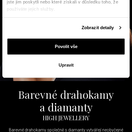
jste jim poskytli nebo které získali v důsledku toho, že
používáte jejich služby.
Podrobné informace o pravidlech používání souborů
Zobrazit detaily
cookie najdete v
Zásadách ochrany osobních údajů
.
Povolit vše
Upravit
Barevné drahokamy
a diamanty
HIGH JEWELLERY
Barevné drahokamy společně s diamanty vytvářejí neobyčejné