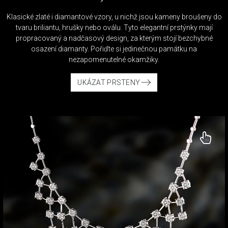
Klasické zlaté i diamantové vzory, u nichž jsou kameny broušeny do
tvaru briliantu, hrušky nebo oválu. Tyto elegantní prstýnky mají
propracovaný a nadčasový design, za kterým stojí bezchybné
osazení diamanty. Pořiďte si jedinečnou památku na
nezapomenutelné okamžiky.
UKÁZAT PRSTENY