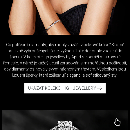
Co potřebují diamanty, aby mohly zazářit v celé své kráse? Kromě
precizně vybroušených faset vyžadují také dokonalé vsazení do
šperku. V kolekci High jewellery by Apart se odráží mistrovské
řemeslo, v němž je každý detail zpracován s mimořádnou pečlivostí,
aby diamanty oslňovaly svým nádherným třpytem. Výsledkem jsou
luxusní šperky, které ztělesňují eleganci a sofistikovaný styl.
UKÁZAT KOLEKCI HIGH JEWELLERY