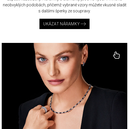
neobvyklých podobách, přičemž vybrané vzory můžete vkusně sladit
s dalšími šperky ze soupravy.
UKÁZAT NÁRAMKY