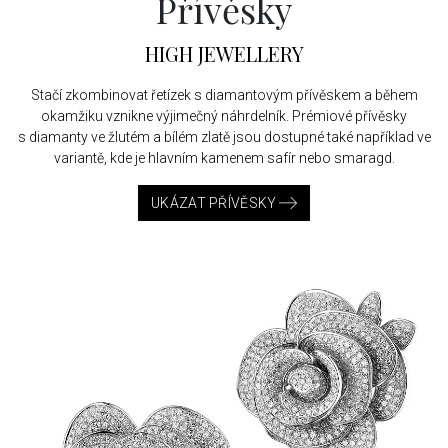
Přívěsky
HIGH JEWELLERY
Stačí zkombinovat řetízek s diamantovým přívěskem a během
okamžiku vznikne výjimečný náhrdelník. Prémiové přívěsky
s diamanty ve žlutém a bílém zlatě jsou dostupné také například ve
variantě, kde je hlavním kamenem safír nebo smaragd.
UKÁZAT PŘÍVĚSKY