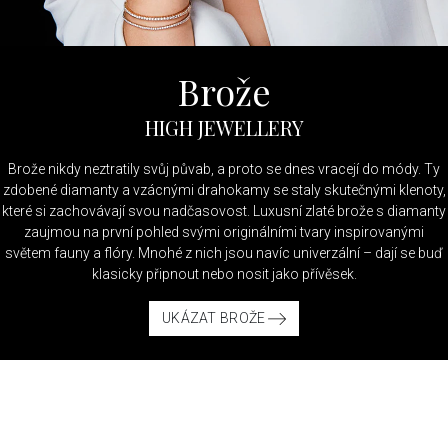
Brože
HIGH JEWELLERY
Brože nikdy neztratily svůj půvab, a proto se dnes vracejí do módy. Ty
zdobené diamanty a vzácnými drahokamy se staly skutečnými klenoty,
které si zachovávají svou nadčasovost. Luxusní zlaté brože s diamanty
zaujmou na první pohled svými originálními tvary inspirovanými
světem fauny a flóry. Mnohé z nich jsou navíc univerzální – dají se buď
klasicky připnout nebo nosit jako přívěsek.
UKÁZAT BROŽE