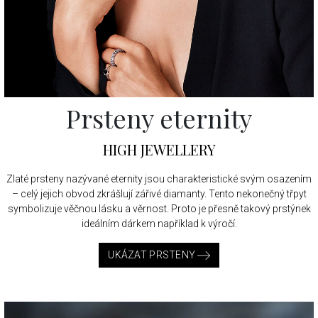
Prsteny eternity
HIGH JEWELLERY
Zlaté prsteny nazývané eternity jsou charakteristické svým osazením
– celý jejich obvod zkrášlují zářivé diamanty. Tento nekonečný třpyt
symbolizuje věčnou lásku a věrnost. Proto je přesně takový prstýnek
ideálním dárkem například k výročí.
UKÁZAT PRSTENY