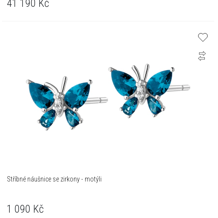
41 190
Kč
Stříbné náušnice se zirkony - motýli
1 090
Kč