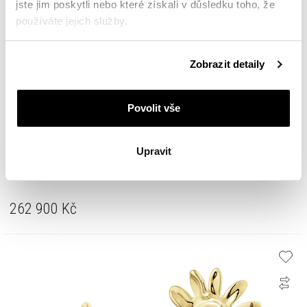
jste jim poskytli nebo které získali v důsledku toho, že
používáte jejich služby.
Podrobné informace o pravidlech používání souborů
Zobrazit detaily
cookie najdete v
Zásadách ochrany osobních údajů
.
Povolit vše
Upravit
Náušnice z bílého zlata s diamanty - růže - 3,01 ct - ryzost 750
262 900
Kč