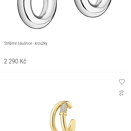
Stříbrné náušnice - kroužky
2 290
Kč