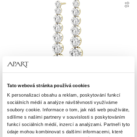
Zlaté náušnice s laboratorními brilianty - 2,00 ct - ryzost 750
Tato webová stránka používá cookies
K personalizaci obsahu a reklam, poskytování funkcí
74 990
Kč
sociálních médií a analýze návštěvnosti využíváme
soubory cookie. Informace o tom, jak náš web používáte,
sdílíme s našimi partnery v souvislosti s poskytováním
Zlato 750
funkcí sociálních médií, inzercí a analýzami. Partneři tyto
údaje mohou kombinovat s dalšími informacemi, které