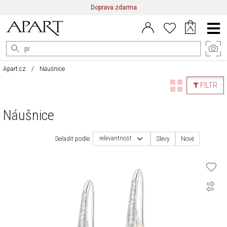
Doprava zdarma
CZ/CZK
|
EN/EUR
|
PL/PLN
Main
Menu
Apart.cz
Náušnice
FILTR
Náušnice
relevantnost
Seřadit podle:
Slevy
Nové