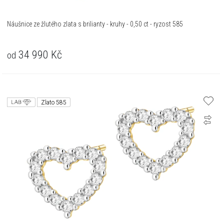
Náušnice ze žlutého zlata s brilianty - kruhy - 0,50 ct - ryzost 585
34 990
Kč
od
Zlato 585