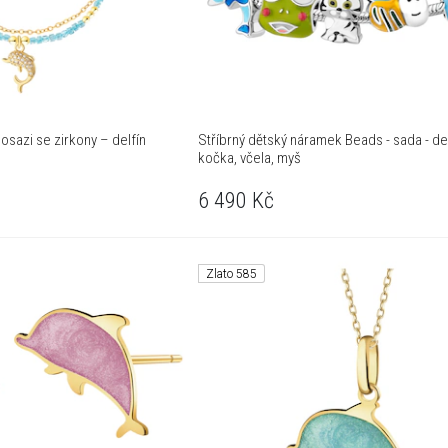
sazi se zirkony – delfín
Stříbrný dětský náramek Beads - sada - del
kočka, včela, myš
6 490
Kč
Zlato 585