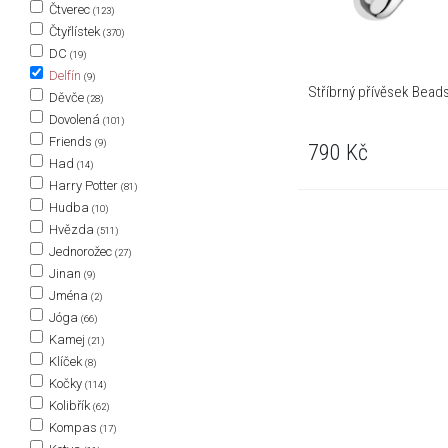
Čtverec
(123)
Čtyřlístek
(370)
DC
(19)
Delfín
(9)
Stříbrný přívěsek Beads
Děvče
(28)
Dovolená
(101)
Friends
(9)
790
Kč
Had
(14)
Harry Potter
(81)
Hudba
(10)
Hvězda
(511)
Jednorožec
(27)
Jinan
(9)
Jména
(2)
Jóga
(66)
Kamej
(21)
Klíček
(8)
Kočky
(114)
Kolibřík
(62)
Kompas
(17)