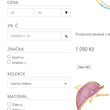
CENA
ZN. Č.
Pozlacený náramek z mo
1 090
Kč
ZNAČKA
Apart
(8)
Artelioni
(1)
Zlato 585
KOLEKCE
Všechny kolekce
MATERIÁL
Zlato
(6)