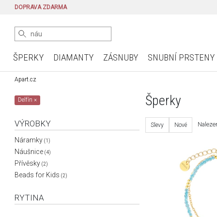
DOPRAVA ZDARMA
ŠPERKY
DIAMANTY
ZÁSNUBY
SNUBNÍ PRSTENY
Apart.cz
Šperky
Delfín
×
VÝROBKY
Nalezen
Slevy
Nové
Náramky
(1)
Náušnice
(4)
Přívěsky
(2)
Beads for Kids
(2)
RYTINA