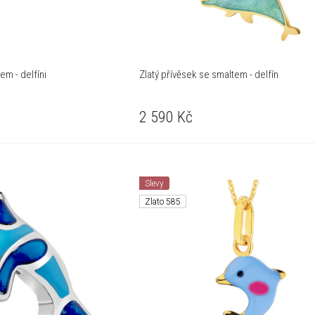
em - delfíni
Zlatý přívěsek se smaltem - delfín
2 590
Kč
Slevy
Zlato 585