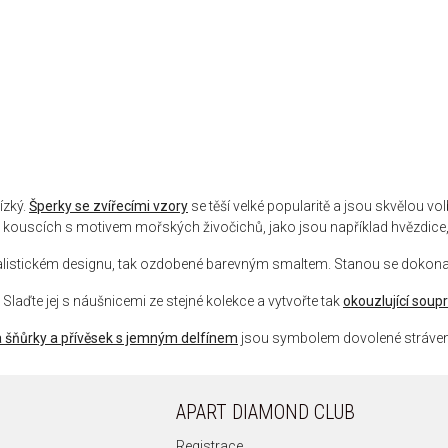
ízký.
Šperky se zvířecími vzory
se těší velké popularitě a jsou skvělou v
kouscích s motivem mořských živočichů, jako jsou například hvězdice
nimalistickém designu, tak ozdobené barevným smaltem. Stanou se doko
. Slaďte jej s náušnicemi ze stejné kolekce a vytvořte tak
okouzlující soup
 šňůrky a přívěsek s jemným delfínem
jsou symbolem dovolené stráven
APART DIAMOND CLUB
Registrace