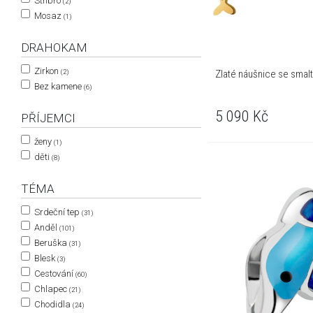
Stříbro
(2)
Mosaz
(1)
DRAHOKAM
Zirkon
Zlaté náušnice se smalt
(2)
Bez kamene
(6)
5 090
Kč
PŘÍJEMCI
ženy
(1)
děti
(8)
TÉMA
Srdeční tep
(31)
Anděl
(101)
Beruška
(31)
Blesk
(3)
Cestování
(60)
Chlapec
(21)
Chodidla
(24)