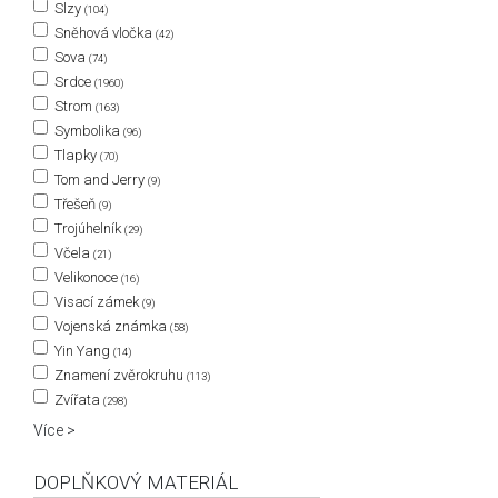
Slzy
(104)
Sněhová vločka
(42)
Sova
(74)
Srdce
(1960)
Strom
(163)
Symbolika
(96)
Tlapky
(70)
Tom and Jerry
(9)
Třešeň
(9)
Trojúhelník
(29)
Včela
(21)
Velikonoce
(16)
Visací zámek
(9)
Vojenská známka
(58)
Yin Yang
(14)
Znamení zvěrokruhu
(113)
Zvířata
(298)
Více >
DOPLŇKOVÝ MATERIÁL