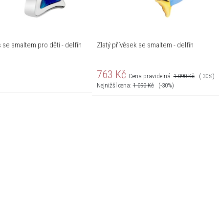
 se smaltem pro děti - delfín
Zlatý přívěsek se smaltem - delfín
763
Kč
Cena pravidelná:
1 090
Kč
(-30%)
Nejnižší cena:
1 090
Kč
(-30%)