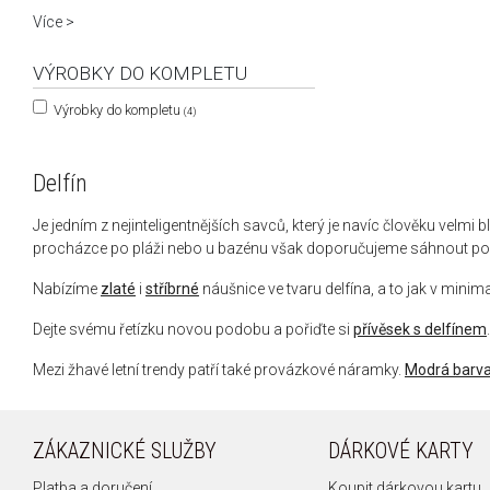
Více >
VÝROBKY DO KOMPLETU
Výrobky do kompletu
(4)
Delfín
Je jedním z nejinteligentnějších savců, který je navíc člověku velmi bl
procházce po pláži nebo u bazénu však doporučujeme sáhnout po 
Nabízíme
zlaté
i
stříbrné
náušnice ve tvaru delfína, a to jak v mi
Dejte svému řetízku novou podobu a pořiďte si
přívěsek s delfínem
Mezi žhavé letní trendy patří také provázkové náramky.
Modrá barva
ZÁKAZNICKÉ SLUŽBY
DÁRKOVÉ KARTY
Platba a doručení
Koupit dárkovou kartu