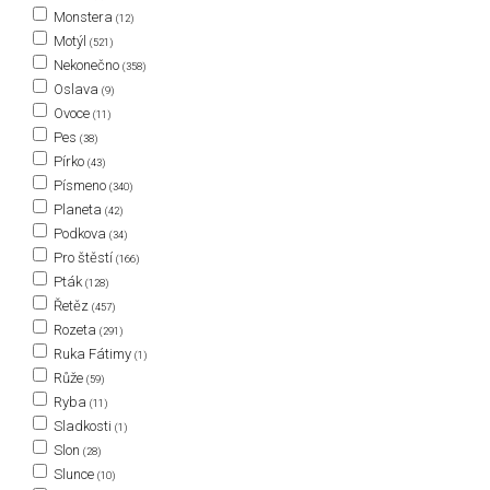
Monstera
(12)
Motýl
(521)
Nekonečno
(358)
Oslava
(9)
Ovoce
(11)
Pes
(38)
Pírko
(43)
Písmeno
(340)
Planeta
(42)
Podkova
(34)
Pro štěstí
(166)
Pták
(128)
Řetěz
(457)
Rozeta
(291)
Ruka Fátimy
(1)
Růže
(59)
Ryba
(11)
Sladkosti
(1)
Slon
(28)
Slunce
(10)