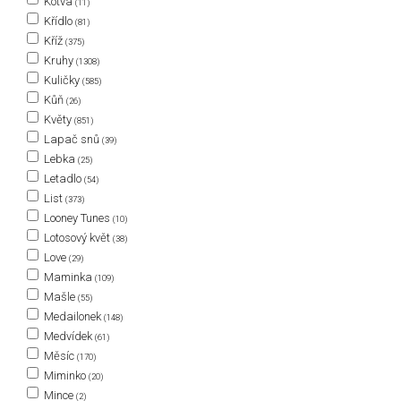
Kotva
(11)
Křídlo
(81)
Kříž
(375)
Kruhy
(1308)
Kuličky
(585)
Kůň
(26)
Květy
(851)
Lapač snů
(39)
Lebka
(25)
Letadlo
(54)
List
(373)
Looney Tunes
(10)
Lotosový květ
(38)
Love
(29)
Maminka
(109)
Mašle
(55)
Medailonek
(148)
Medvídek
(61)
Měsíc
(170)
Miminko
(20)
Mince
(2)