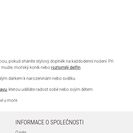
olbou, pokud sháníte stylový doplněk na každodenní nošení. Při
, mušle, mořský koník nebo
roztomilý delfín
.
nalým dárkem k narozeninám nebo svátku.
ravu
, kterou uděláte radost sobě nebo svým dětem.
é u moře.
INFORMACE O SPOLEČNOSTI
O nás