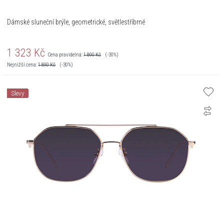
Dámské sluneční brýle, geometrické, světlestříbrné
1 323
Kč
Cena pravidelná:
1 890
Kč
(-30%)
Nejnižší cena:
1 890
Kč
(-30%)
Slevy