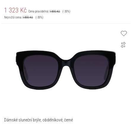
1 323
Kč
Cena pravidelná:
1 890
Kč
(-30%)
Nejnižší cena:
1 890
Kč
(-30%)
Dámské sluneční brýle, obdélníkové, černé