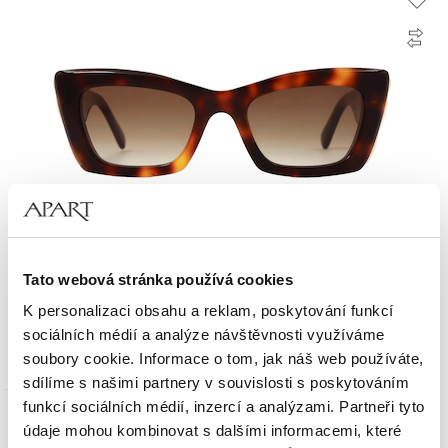
Tato webová stránka používá cookies
Dámské sluneční brýle, obdélníkové, hnědé
K personalizaci obsahu a reklam, poskytování funkcí
sociálních médií a analýze návštěvnosti využíváme
2 390
Kč
soubory cookie. Informace o tom, jak náš web používáte,
sdílíme s našimi partnery v souvislosti s poskytováním
funkcí sociálních médií, inzercí a analýzami. Partneři tyto
Slevy
údaje mohou kombinovat s dalšími informacemi, které