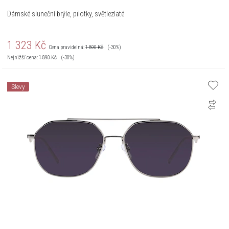
Dámské sluneční brýle, pilotky, světlezlaté
1 323
Kč
Cena pravidelná:
1 890
Kč
(-30%)
Nejnižší cena:
1 890
Kč
(-30%)
Slevy