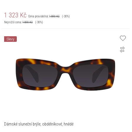
1 323
Kč
Cena pravidelná:
1 890
Kč
(-30%)
Nejnižší cena:
1 890
Kč
(-30%)
Slevy
Dámské sluneční brýle, obdélníkové, hnědé