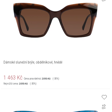
Dámské sluneční brýle, obdélníkové, hnědé
1 463
Kč
Cena pravidelná:
2 090
Kč
(-30%)
Nejnižší cena:
2 090
Kč
(-30%)