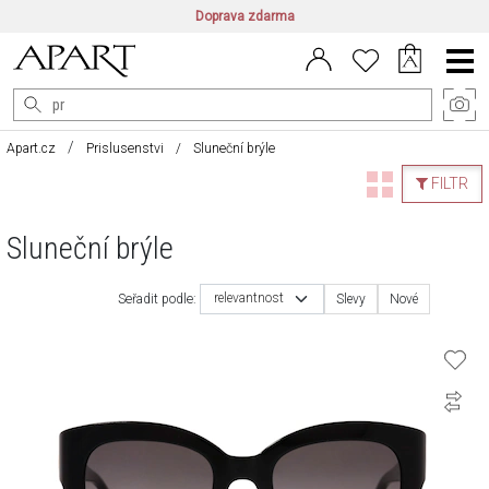
Doprava zdarma
CZ/CZK
|
EN/EUR
|
PL/PLN
Main
Menu
Apart.cz
Prislusenstvi
Sluneční brýle
FILTR
Sluneční brýle
relevantnost
Seřadit podle:
Slevy
Nové