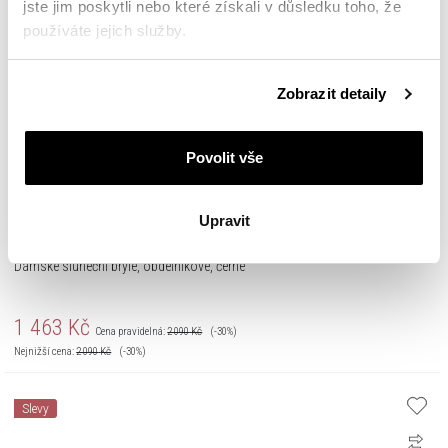
jste jim poskytli nebo které získali v důsledku toho, že
používáte jejich služby.
Podrobné informace o pravidlech používání souborů
Zobrazit detaily
cookie najdete v
Zásadách ochrany osobních údajů
.
Povolit vše
Upravit
Dámské sluneční brýle, obdélníkové, černé
1 463
Kč
Cena pravidelná:
2 090
Kč
(-30%)
Nejnižší cena:
2 090
Kč
(-30%)
Slevy