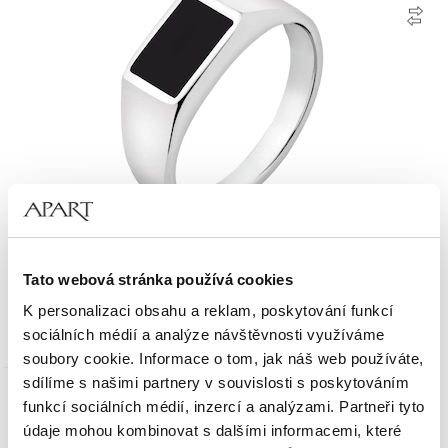
Stříbrný pečetní prsten se smaltem
Tato webová stránka používá cookies
K personalizaci obsahu a reklam, poskytování funkcí
2 190
Kč
sociálních médií a analýze návštěvnosti využíváme
soubory cookie. Informace o tom, jak náš web používáte,
sdílíme s našimi partnery v souvislosti s poskytováním
Nové
funkcí sociálních médií, inzercí a analýzami. Partneři tyto
údaje mohou kombinovat s dalšími informacemi, které