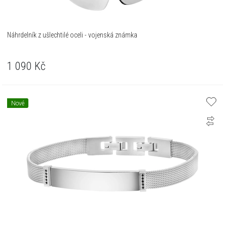
Náhrdelník z ušlechtilé oceli - vojenská známka
1 090
Kč
Nové