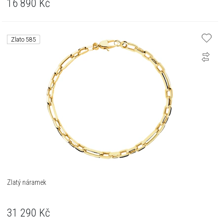
16 890
Kč
Zlato 585
Zlatý náramek
31 290
Kč