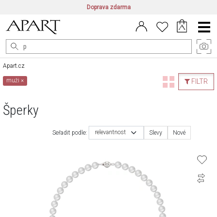
Doprava zdarma
CZ/CZK
|
EN/EUR
|
PL/PLN
Main
Menu
Apart.cz
muži
×
FILTR
Šperky
relevantnost
Seřadit podle:
Slevy
Nové