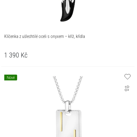
Klíčenka z ušlechtilé oceli s onyxem – kříž, křídla
1 390
Kč
Nové