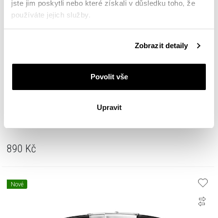
jste jim poskytli nebo které získali v důsledku toho, že
používáte jejich služby.
Podrobné informace o pravidlech používání souborů
Zobrazit detaily
cookie najdete v
Zásadách ochrany osobních údajů
.
Povolit vše
Upravit
Náramek z ušlechtilé oceli
890
Kč
Nové