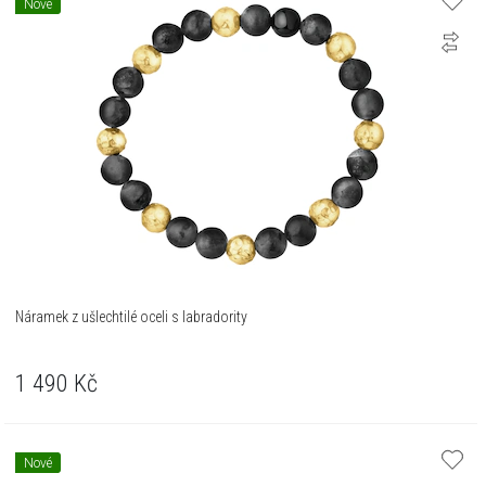
Nové
Náramek z ušlechtilé oceli s labradority
1 490
Kč
Nové