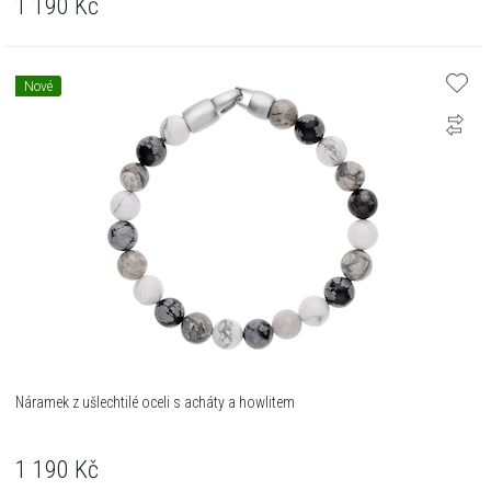
1 190
Kč
Nové
Náramek z ušlechtilé oceli s acháty a howlitem
1 190
Kč