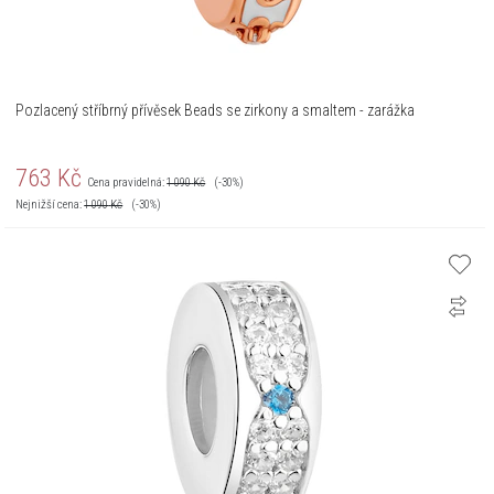
Pozlacený stříbrný přívěsek Beads se zirkony a smaltem - zarážka
763
Kč
Cena pravidelná:
1 090
Kč
(-30%)
Nejnižší cena:
1 090
Kč
(-30%)