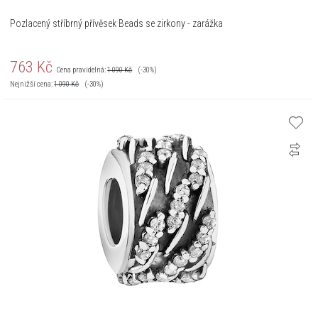
Pozlacený stříbrný přívěsek Beads se zirkony - zarážka
763
Kč
Cena pravidelná:
1 090
Kč
(-30%)
Nejnižší cena:
1 090
Kč
(-30%)