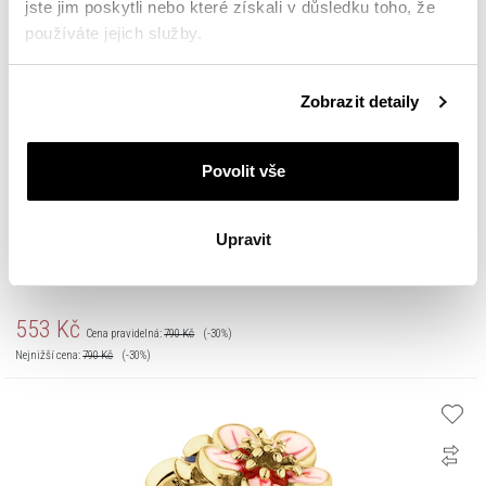
jste jim poskytli nebo které získali v důsledku toho, že
používáte jejich služby.
Podrobné informace o pravidlech používání souborů
Zobrazit detaily
cookie najdete v
Zásadách ochrany osobních údajů
.
Povolit vše
Upravit
Stříbrný přívěsek Beads - zarážka - květina
553
Kč
Cena pravidelná:
790
Kč
(-30%)
Nejnižší cena:
790
Kč
(-30%)