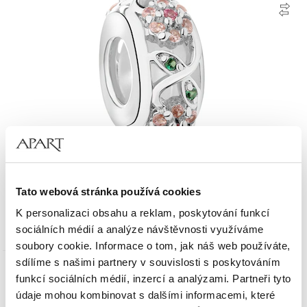
Stříbrný přívěsek Beads - zarážka - se zirkony - květiny
Tato webová stránka používá cookies
K personalizaci obsahu a reklam, poskytování funkcí
990
Kč
sociálních médií a analýze návštěvnosti využíváme
soubory cookie. Informace o tom, jak náš web používáte,
sdílíme s našimi partnery v souvislosti s poskytováním
Slevy
funkcí sociálních médií, inzercí a analýzami. Partneři tyto
údaje mohou kombinovat s dalšími informacemi, které