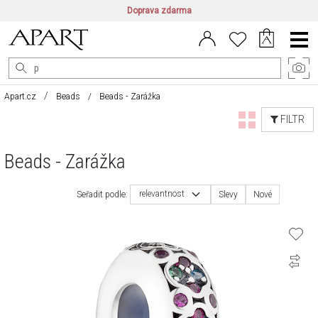
Doprava zdarma
CZ/CZK
|
EN/EUR
|
PL/PLN
Main
Menu
Apart.cz
Beads
Beads - Zarážka
FILTR
Beads - Zarážka
relevantnost
Seřadit podle:
Slevy
Nové