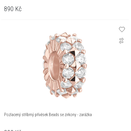
890
Kč
Pozlacený stříbrný přívěsek Beads se zirkony - zarážka