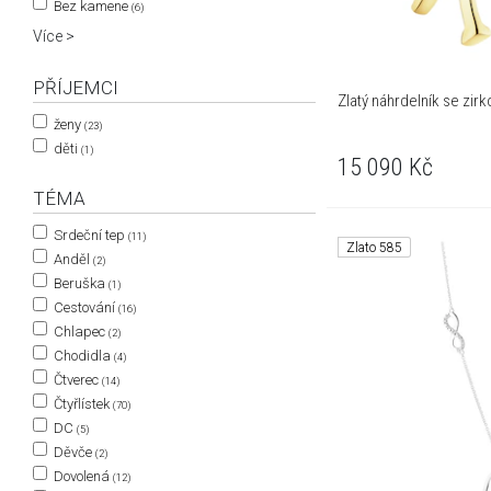
Bez kamene
(6)
Více >
PŘÍJEMCI
Zlatý náhrdelník se zirk
ženy
(23)
děti
(1)
15 090
Kč
TÉMA
Srdeční tep
(11)
Zlato 585
Anděl
(2)
Beruška
(1)
Cestování
(16)
Chlapec
(2)
Chodidla
(4)
Čtverec
(14)
Čtyřlístek
(70)
DC
(5)
Děvče
(2)
Dovolená
(12)