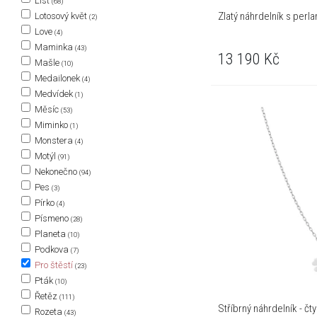
List
(68)
Zlatý náhrdelník s perla
Lotosový květ
(2)
Love
(4)
Maminka
(43)
13 190
Kč
Mašle
(10)
Medailonek
(4)
Medvídek
(1)
Měsíc
(53)
Miminko
(1)
Monstera
(4)
Motýl
(91)
Nekonečno
(94)
Pes
(3)
Pírko
(4)
Písmeno
(28)
Planeta
(10)
Podkova
(7)
Pro štěstí
(23)
Pták
(10)
Řetěz
(111)
Stříbrný náhrdelník - čty
Rozeta
(43)