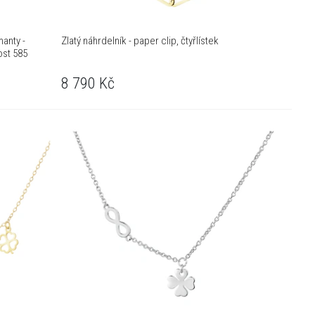
manty -
Zlatý náhrdelník - paper clip, čtyřlístek
ost 585
8 790
Kč