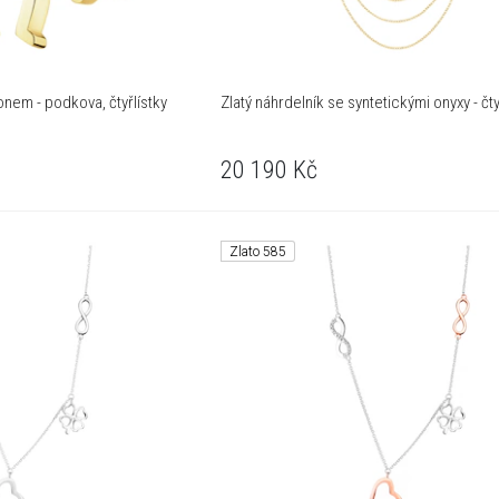
onem - podkova, čtyřlístky
Zlatý náhrdelník se syntetickými onyxy - čty
20 190
Kč
Zlato 585