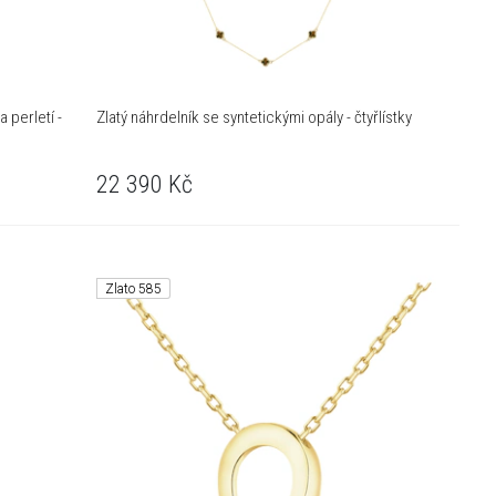
 perletí -
Zlatý náhrdelník se syntetickými opály - čtyřlístky
22 390
Kč
Zlato 585