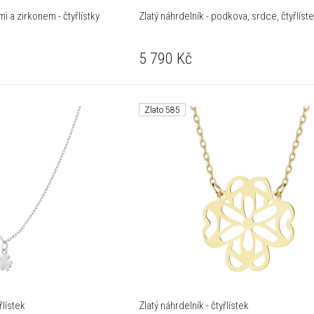
mi a zirkonem - čtyřlístky
Zlatý náhrdelník - podkova, srdce, čtyřlíst
5 790
Kč
Zlato 585
řlístek
Zlatý náhrdelník - čtyřlístek