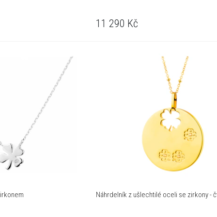
11 290
Kč
 zirkonem
Náhrdelník z ušlechtilé oceli se zirkony - č