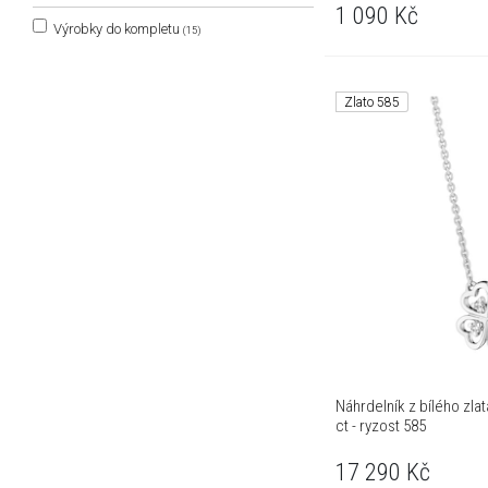
1 090
Kč
Výrobky do kompletu
(15)
Zlato 585
Náhrdelník z bílého zlata
ct - ryzost 585
17 290
Kč