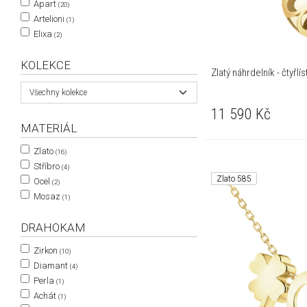
Apart
(20)
Artelioni
(1)
Elixa
(2)
KOLEKCE
Zlatý náhrdelník - čtyřlí
Všechny kolekce
11 590
Kč
MATERIÁL
Zlato
(16)
Stříbro
(4)
Zlato 585
Ocel
(2)
Mosaz
(1)
DRAHOKAM
Zirkon
(10)
Diamant
(4)
Perla
(1)
Achát
(1)