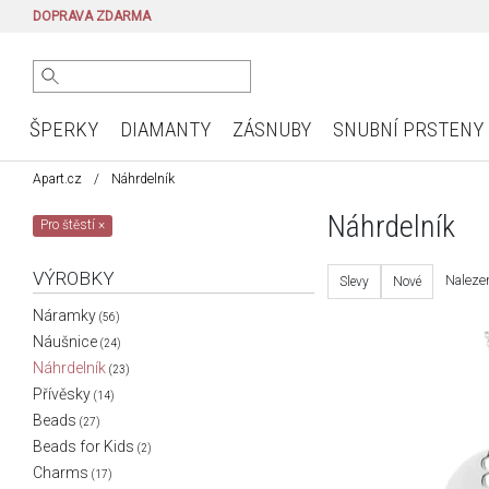
DOPRAVA ZDARMA
ŠPERKY
DIAMANTY
ZÁSNUBY
SNUBNÍ PRSTENY
Apart.cz
Náhrdelník
Náhrdelník
Pro štěstí
×
VÝROBKY
Nalezen
Slevy
Nové
Náramky
(56)
Náušnice
(24)
Náhrdelník
(23)
Přívěsky
(14)
Beads
(27)
Beads for Kids
(2)
Charms
(17)