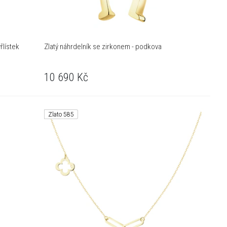
řlístek
Zlatý náhrdelník se zirkonem - podkova
10 690
Kč
Zlato 585