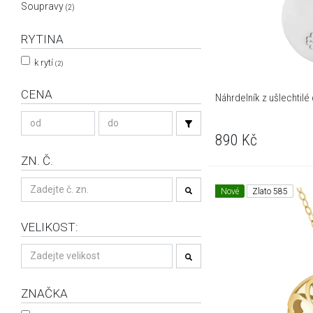
Soupravy
(2)
RYTINA
k rytí
(2)
CENA
Náhrdelník z ušlechtilé o
890
Kč
ZN. Č.
Nové
Zlato 585
VELIKOST:
ZNAČKA