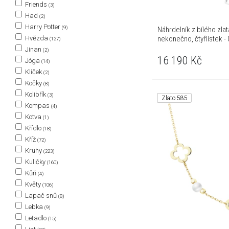
Friends
(3)
Had
(2)
Harry Potter
(9)
Náhrdelník z bílého zlat
nekonečno, čtyřlístek - 
Hvězda
(127)
Jinan
(2)
16 190
Kč
Jóga
(14)
Klíček
(2)
Kočky
(8)
Kolibřík
(3)
Zlato 585
Kompas
(4)
Kotva
(1)
Křídlo
(18)
Kříž
(72)
Kruhy
(223)
Kuličky
(160)
Kůň
(4)
Květy
(106)
Lapač snů
(8)
Lebka
(9)
Letadlo
(15)