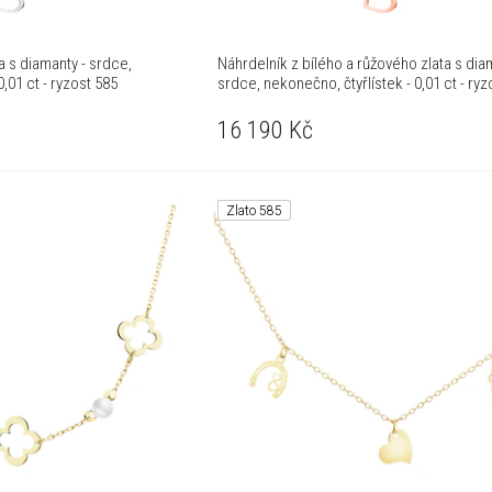
a s diamanty - srdce,
Náhrdelník z bílého a růžového zlata s dia
0,01 ct - ryzost 585
srdce, nekonečno, čtyřlístek - 0,01 ct - ryz
16 190
Kč
Zlato 585