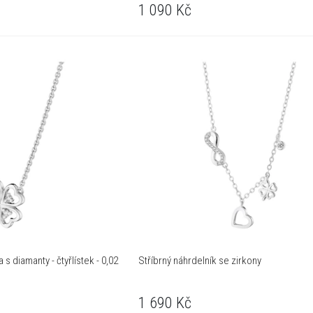
1 090
Kč
 s diamanty - čtyřlístek - 0,02
Stříbrný náhrdelník se zirkony
1 690
Kč