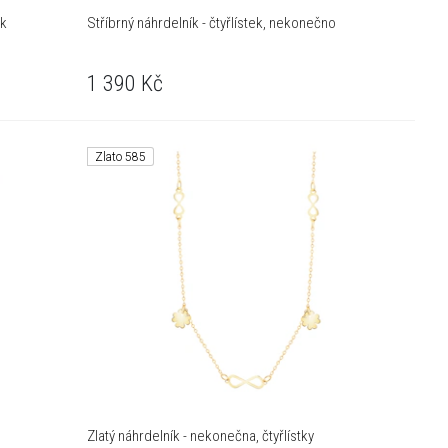
ek
Stříbrný náhrdelník - čtyřlístek, nekonečno
1 390
Kč
Zlato 585
Zlatý náhrdelník - nekonečna, čtyřlístky