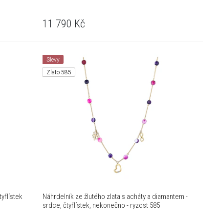
11 790
Kč
Slevy
Zlato 585
tyřlístek
Náhrdelník ze žlutého zlata s acháty a diamantem -
srdce, čtyřlístek, nekonečno - ryzost 585