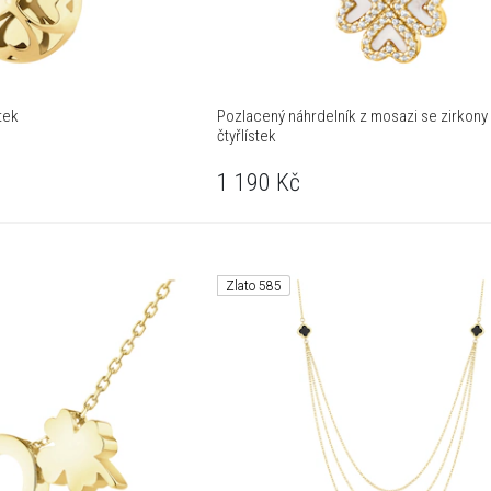
stek
Pozlacený náhrdelník z mosazi se zirkony a
čtyřlístek
1 190
Kč
Zlato 585