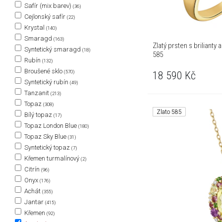
Safír (mix barev)
(36)
Cejlonský safír
(22)
Krystal
(140)
Smaragd
(163)
Zlatý prsten s briliant
Syntetický smaragd
(18)
585
Rubín
(132)
Broušené sklo
(570)
18 590
Kč
Syntetický rubín
(49)
Tanzanit
(213)
Topaz
(308)
Zlato 585
Bílý topaz
(17)
Topaz London Blue
(180)
Topaz Sky Blue
(31)
Syntetický topaz
(7)
Křemen turmalínový
(2)
Citrín
(96)
Onyx
(176)
Achát
(355)
Jantar
(415)
Křemen
(92)