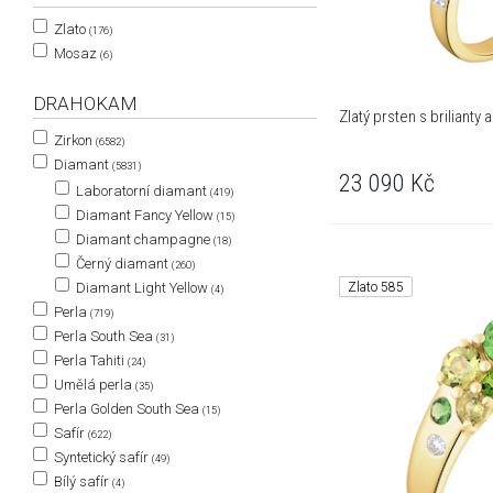
Zlato
(176)
Mosaz
(6)
DRAHOKAM
Zlatý prsten s brilianty
Zirkon
(6582)
Diamant
(5831)
23 090
Kč
Laboratorní diamant
(419)
Diamant Fancy Yellow
(15)
Diamant champagne
(18)
Černý diamant
(260)
Zlato 585
Diamant Light Yellow
(4)
Perla
(719)
Perla South Sea
(31)
Perla Tahiti
(24)
Umělá perla
(35)
Perla Golden South Sea
(15)
Safír
(622)
Syntetický safír
(49)
Bílý safír
(4)