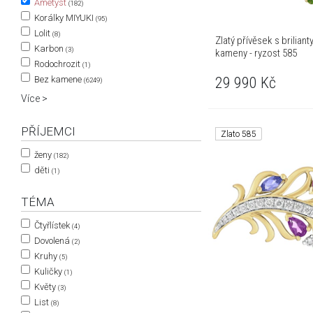
Ametyst
(182)
Korálky MIYUKI
(95)
Lolit
(8)
Zlatý přívěsek s brilia
Karbon
(3)
kameny - ryzost 585
Rodochrozit
(1)
29 990
Kč
Bez kamene
(6249)
Více >
PŘÍJEMCI
Zlato 585
ženy
(182)
děti
(1)
TÉMA
Čtyřlístek
(4)
Dovolená
(2)
Kruhy
(5)
Kuličky
(1)
Květy
(3)
List
(8)