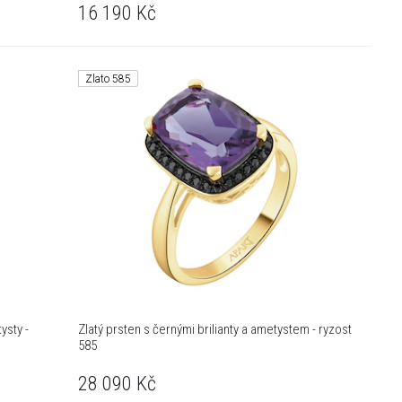
16 190
Kč
Zlato 585
ysty -
Zlatý prsten s černými brilianty a ametystem - ryzost
585
28 090
Kč