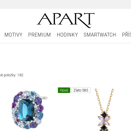
MOTIVY
PREMIUM
HODINKY
SMARTWATCH
PŘÍ
é položky: 182
Nové
Zlato 585