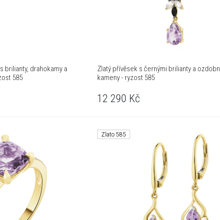
s brilianty, drahokamy a
Zlatý přívěsek s černými brilianty a ozdob
zost 585
kameny - ryzost 585
12 290
Kč
Zlato 585