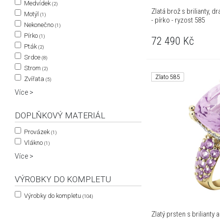
Medvídek
(2)
Zlatá brož s brilianty
Motýl
(1)
- pírko - ryzost 585
Nekonečno
(1)
Pírko
(1)
72 490
Kč
Pták
(2)
Srdce
(8)
Strom
(2)
Zlato 585
Zvířata
(5)
Více >
DOPLŇKOVÝ MATERIÁL
Provázek
(1)
Vlákno
(1)
Více >
VÝROBKY DO KOMPLETU
Výrobky do kompletu
(104)
Zlatý prsten s brilianty 