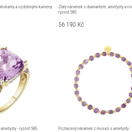
, drahokamy a ozdobnými kameny
Zlatý náramek s diamantem, ametysty a rodo
ryzost 585
56 190
Kč
a ametysty - ryzost 585
Pozlacený náramek z mosazi s ametysty