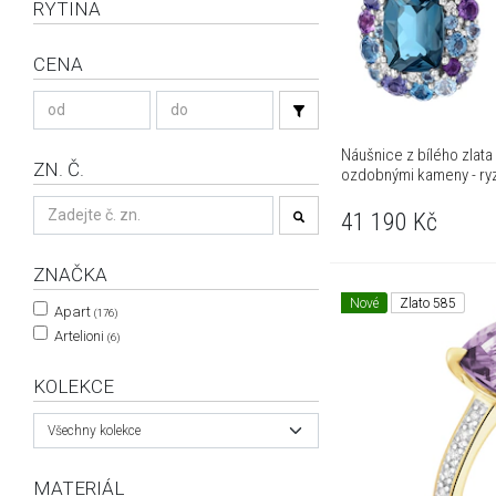
RYTINA
CENA
Náušnice z bílého zlata 
ZN. Č.
ozdobnými kameny - ry
41 190
Kč
ZNAČKA
Nové
Zlato 585
Apart
(176)
Artelioni
(6)
KOLEKCE
Všechny kolekce
MATERIÁL