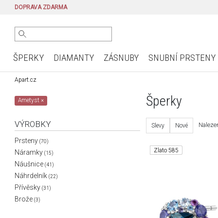
DOPRAVA ZDARMA
ŠPERKY
DIAMANTY
ZÁSNUBY
SNUBNÍ PRSTENY
Apart.cz
Šperky
Ametyst
×
VÝROBKY
Nalezen
Slevy
Nové
Prsteny
(70)
Zlato 585
Náramky
(15)
Náušnice
(41)
Náhrdelník
(22)
Přívěsky
(31)
Brože
(3)