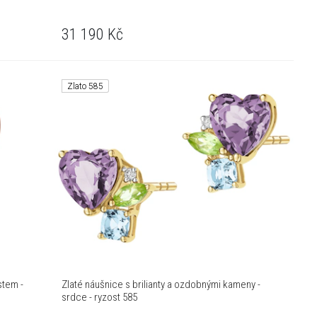
31 190
Kč
Zlato 585
stem -
Zlaté náušnice s brilianty a ozdobnými kameny -
srdce - ryzost 585