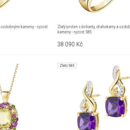
y a ozdobnými kameny - ryzost
Zlatý prsten s brilianty, drahokamy a ozdo
kameny - ryzost 585
38 090
Kč
Zlato 585