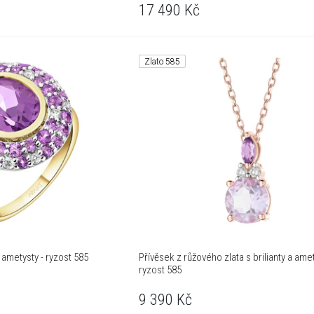
17 490
Kč
Zlato 585
a ametysty - ryzost 585
Přívěsek z růžového zlata s brilianty a amet
ryzost 585
9 390
Kč