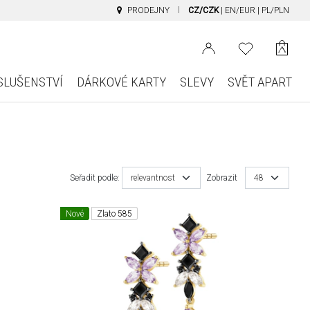
PRODEJNY
CZ/CZK
|
EN/EUR
|
PL/PLN
SLUŠENSTVÍ
DÁRKOVÉ KARTY
SLEVY
SVĚT APART
Seřadit podle:
relevantnost
Zobrazit
48
Nové
Zlato 585