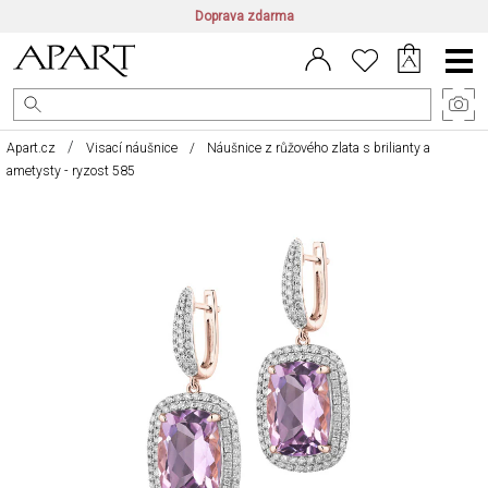
Doprava zdarma
CZ/CZK
|
EN/EUR
|
PL/PLN
Main
Menu
Apart.cz
Visací náušnice
Náušnice z růžového zlata s brilianty a
ametysty - ryzost 585