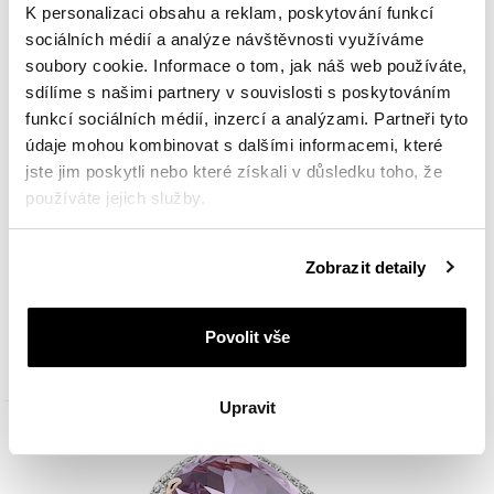
K personalizaci obsahu a reklam, poskytování funkcí
sociálních médií a analýze návštěvnosti využíváme
soubory cookie. Informace o tom, jak náš web používáte,
sdílíme s našimi partnery v souvislosti s poskytováním
funkcí sociálních médií, inzercí a analýzami. Partneři tyto
údaje mohou kombinovat s dalšími informacemi, které
jste jim poskytli nebo které získali v důsledku toho, že
používáte jejich služby.
Podrobné informace o pravidlech používání souborů
Přívěsek z růžového zlata s brilianty a ametystem - ryzost 585
Zobrazit detaily
cookie najdete v
Zásadách ochrany osobních údajů
.
54 390
Kč
Povolit vše
Upravit