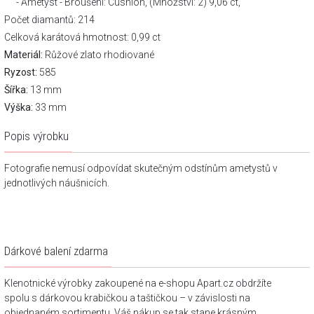
Ametyst - Broušení: Cushion, (Množství: 2) 9,06 ct,
Počet diamantů: 214
Celková karátová hmotnost: 0,99 ct
Materiál:
Růžové zlato rhodiované
Ryzost:
585
Šířka:
13 mm
Výška:
33 mm
Popis výrobku
Fotografie nemusí odpovídat skutečným odstínům ametystů v
jednotlivých náušnicích.
Dárkové balení zdarma
Klenotnické výrobky zakoupené na e-shopu Apart.cz obdržíte
spolu s dárkovou krabičkou a taštičkou – v závislosti na
objednaném sortimentu. Váš nákup se tak stane krásným