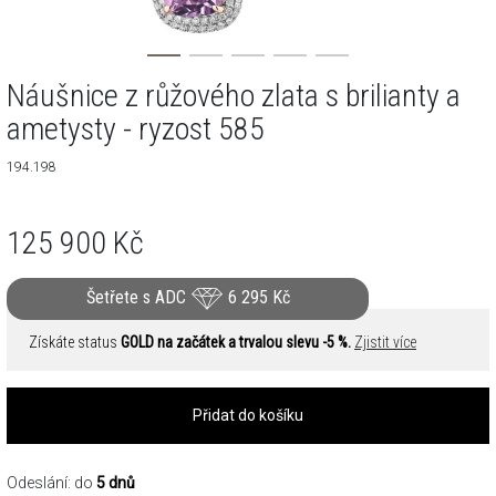
Náušnice z růžového zlata s brilianty a
ametysty - ryzost 585
194.198
125 900
Kč
Šetřete s ADC
6 295
Kč
Získáte status
GOLD na začátek a trvalou slevu -5 %.
Zjistit více
Přidat do košíku
Odeslání: do
5 dnů