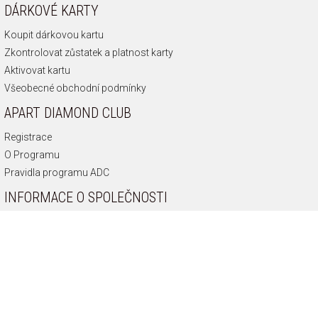
DÁRKOVÉ KARTY
Koupit dárkovou kartu
Zkontrolovat zůstatek a platnost karty
Aktivovat kartu
Všeobecné obchodní podmínky
APART DIAMOND CLUB
Registrace
O Programu
Pravidla programu ADC
INFORMACE O SPOLEČNOSTI
O nás
Historie společnosti
Připoj se k nám
Zásady ochrany soukromí
Odborník na diamanty
Etická Linka