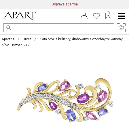
Doprava zdarma
CZ/CZK
|
EN/EUR
|
PL/PLN
Main
Menu
Apart.cz
Brože
Zlatá brož s brilianty, drahokamy a ozdobnými kameny -
pírko - ryzost 585