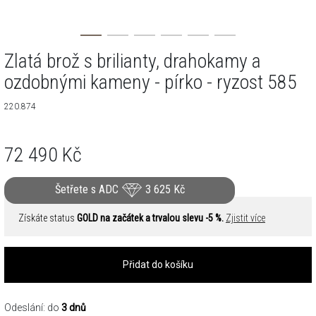
Zlatá brož s brilianty, drahokamy a
ozdobnými kameny - pírko - ryzost 585
220.874
72 490
Kč
Šetřete s ADC
3 625
Kč
Získáte status
GOLD na začátek a trvalou slevu -5 %.
Zjistit více
Přidat do košíku
Odeslání: do
3 dnů