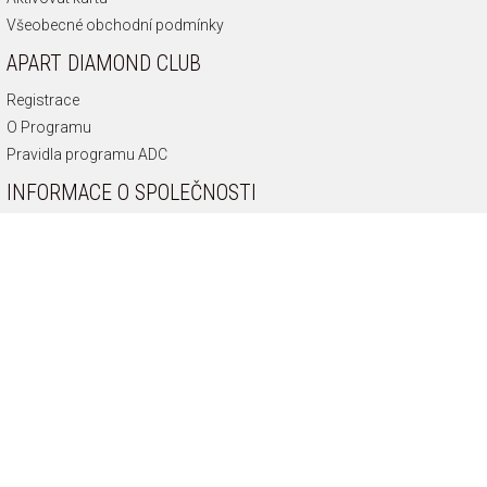
Všeobecné obchodní podmínky
APART DIAMOND CLUB
Registrace
O Programu
Pravidla programu ADC
INFORMACE O SPOLEČNOSTI
O nás
Historie společnosti
Připoj se k nám
Zásady ochrany soukromí
Odborník na diamanty
Etická Linka
KONTAKT
info@apart.cz