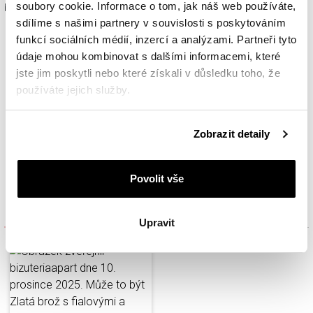
soubory cookie. Informace o tom, jak náš web používáte,
blízkým.
sdílíme s našimi partnery v souvislosti s poskytováním
funkcí sociálních médií, inzercí a analýzami. Partneři tyto
údaje mohou kombinovat s dalšími informacemi, které
jste jim poskytli nebo které získali v důsledku toho, že
používáte jejich služby.
Podrobné informace o pravidlech používání souborů
Zobrazit detaily
cookie najdete v
Zásadách ochrany osobních údajů
.
Povolit vše
Inspirujte se
Upravit