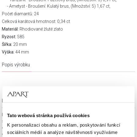
Ametyst - Broušení: Kulatý brus, (Množství: 5) 1,67 ct,
Počet diamantů: 24
Celková karátová hmotnost: 0,34 ct
Materiál:
Rhodiované žluté zlato
Ryzost:
585
Šířka:
20 mm
Výška:
44 mm
Popis výrobku
Dárkové balení zdarma
Klenotnické výrobky zakoupené na e-shopu Apart.cz obdržíte
Tato webová stránka používá cookies
spolu s dárkovou krabičkou a taštičkou – v závislosti na
K personalizaci obsahu a reklam, poskytování funkcí
objednaném sortimentu. Váš nákup se tak stane krásným
sociálních médií a analýze návštěvnosti využíváme
dárkem, který můžete bez dalších příprav věnovat svým