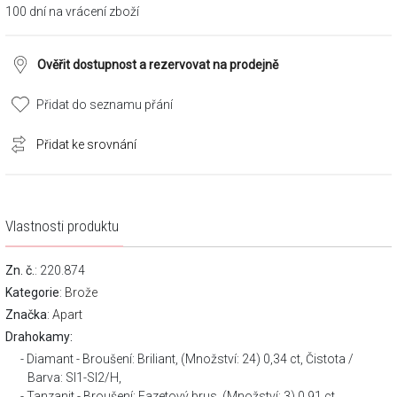
100 dní na vrácení zboží
Ověřit dostupnost a rezervovat na prodejně
Přidat do seznamu přání
Přidat ke srovnání
Vlastnosti produktu
Zn. č.
: 220.874
Kategorie
:
Brože
Značka
:
Apart
Drahokamy:
Diamant - Broušení: Briliant, (Množství: 24) 0,34 ct, Čistota /
Barva: SI1-SI2/H,
Tanzanit - Broušení: Fazetový brus, (Množství: 3) 0,91 ct,