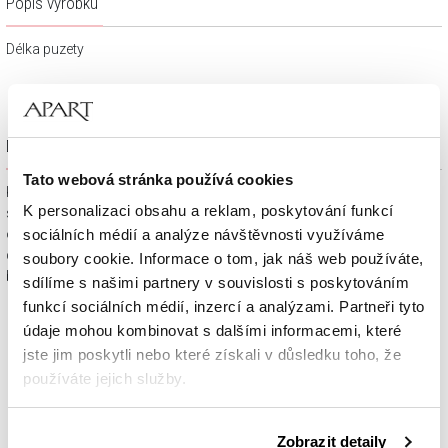
Popis výrobku
Délka puzety
Dárkové balení zdarma
Tato webová stránka používá cookies
Klenotnické výrobky zakoupené na e-shopu Apart.cz obdržíte
K personalizaci obsahu a reklam, poskytování funkcí
spolu s dárkovou krabičkou a taštičkou – v závislosti na
objednaném sortimentu. Váš nákup se tak stane krásným
sociálních médií a analýze návštěvnosti využíváme
dárkem, který můžete bez dalších příprav věnovat svým
soubory cookie. Informace o tom, jak náš web používáte,
blízkým.
sdílíme s našimi partnery v souvislosti s poskytováním
funkcí sociálních médií, inzercí a analýzami. Partneři tyto
údaje mohou kombinovat s dalšími informacemi, které
jste jim poskytli nebo které získali v důsledku toho, že
používáte jejich služby.
Podrobné informace o pravidlech používání souborů
Zobrazit detaily