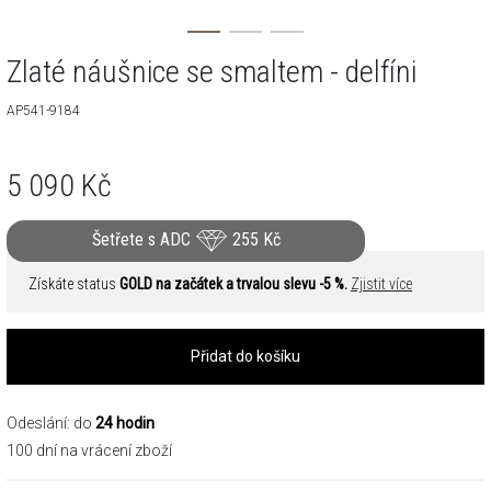
Zlaté náušnice se smaltem - delfíni
AP541-9184
5 090
Kč
Šetřete s ADC
255
Kč
Získáte status
GOLD na začátek a trvalou slevu -5 %.
Zjistit více
Přidat do košíku
Odeslání: do
24 hodin
100 dní na vrácení zboží