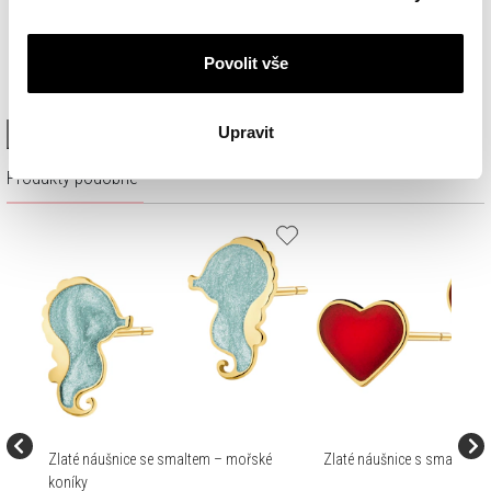
cookie najdete v
Zásadách ochrany osobních údajů
.
Povolit vše
Upravit
High-contrast mode
Produkty podobné
Zlaté náušnice se smaltem – mořské
Zlaté náušnice s smaltem –
koníky