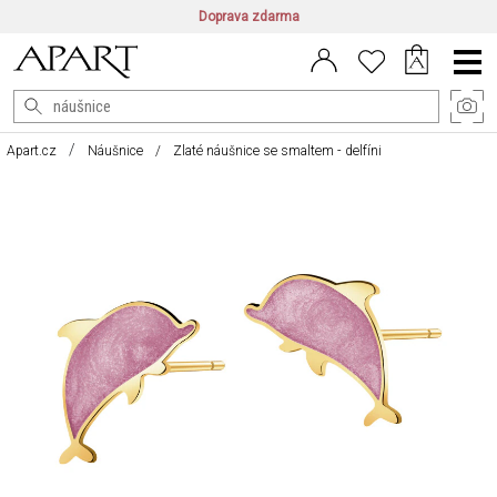
Doprava zdarma
CZ/CZK
|
EN/EUR
|
PL/PLN
Main
Menu
Apart.cz
Náušnice
Zlaté náušnice se smaltem - delfíni