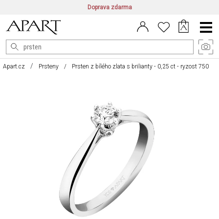
Doprava zdarma
CZ/CZK
|
EN/EUR
|
PL/PLN
Main
Menu
Apart.cz
Prsteny
Prsten z bílého zlata s brilianty - 0,25 ct - ryzost 750