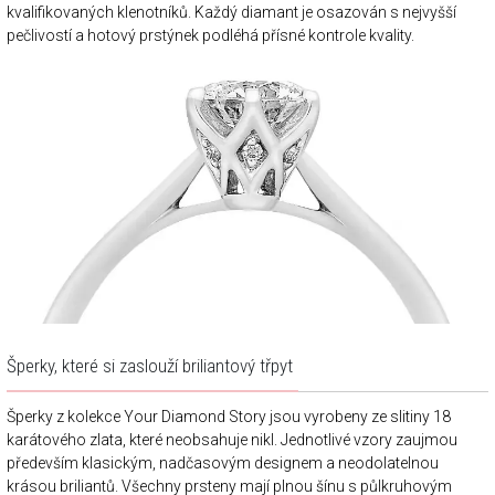
kvalifikovaných klenotníků. Každý diamant je osazován s nejvyšší
pečlivostí a hotový prstýnek podléhá přísné kontrole kvality.
Šperky, které si zaslouží briliantový třpyt
Šperky z kolekce Your Diamond Story jsou vyrobeny ze slitiny 18
karátového zlata, které neobsahuje nikl. Jednotlivé vzory zaujmou
především klasickým, nadčasovým designem a neodolatelnou
krásou briliantů. Všechny prsteny mají plnou šínu s půlkruhovým