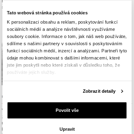
nenápadný, neleštěný krystal, ze kterého se však díky umění stane
skutečný klenot.
Tato webová stránka používá cookies
K personalizaci obsahu a reklam, poskytování funkcí
sociálních médií a analýze návštěvnosti využíváme
soubory cookie. Informace o tom, jak náš web používáte,
sdílíme s našimi partnery v souvislosti s poskytováním
funkcí sociálních médií, inzercí a analýzami. Partneři tyto
údaje mohou kombinovat s dalšími informacemi, které
jste jim poskytli nebo které získali v důsledku toho, že
používáte jejich služby.
Podrobné informace o pravidlech používání souborů
Zobrazit detaily
cookie najdete v
Zásadách ochrany osobních údajů
.
Odhalte skrytou krásu
Povolit vše
Využívání nejnovějších 3D technologií v kombinaci se znalostmi a
zkušenostmi odborníků umožňuje z krystalu drahokamu vytvořit
nádherný diamant. Tento proces se nazývá mapování. Konečná
Upravit
hmotnost diamantu je zpravidla 30 – 40 % z původní hmotnosti