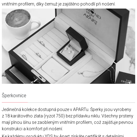
vnitřním profilem, díky čemuž je zajištěno pohodlí při nošení.
Šperkovnice
Jedinečná kolekce dostupná pouze v APARTu. Šperky jsou vyrobeny
z 18 karátového zlata (ryzot 750) bez přídavku niklu. Všechny prsteny
mají plnou šínu se zaobleným vnitřním profilem, což zajišťuje pevnou
konstrukci a komfort při nošení.
Ke každému produktu YDS by Apart získáte certifikát s detailními