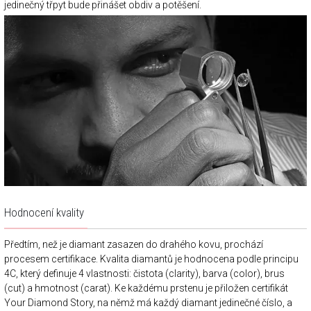
jedinečný třpyt bude přinášet obdiv a potěšení.
Hodnocení kvality
Předtím, než je diamant zasazen do drahého kovu, prochází
procesem certifikace. Kvalita diamantů je hodnocena podle principu
4C, který definuje 4 vlastnosti: čistota (clarity), barva (color), brus
(cut) a hmotnost (carat). Ke každému prstenu je přiložen certifikát
Your Diamond Story, na němž má každý diamant jedinečné číslo, a