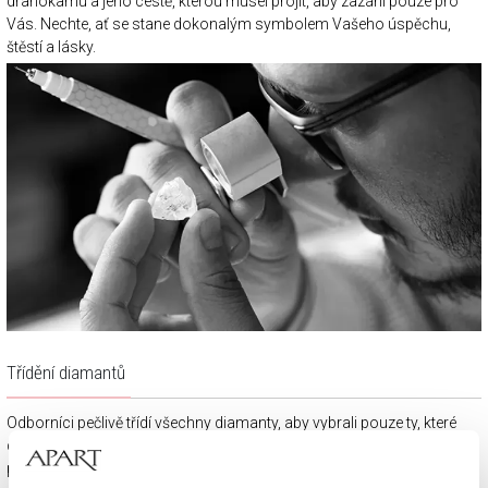
drahokamu a jeho cestě, kterou musel projít, aby zazářil pouze pro
Vás. Nechte, ať se stane dokonalým symbolem Vašeho úspěchu,
štěstí a lásky.
Třídění diamantů
Odborníci pečlivě třídí všechny diamanty, aby vybrali pouze ty, které
dosáhnou nejvyššího lesku. Tento proces vyžaduje především
pečlivost, znalosti a dlouholeté zkušenosti. Diamant je zpočátku