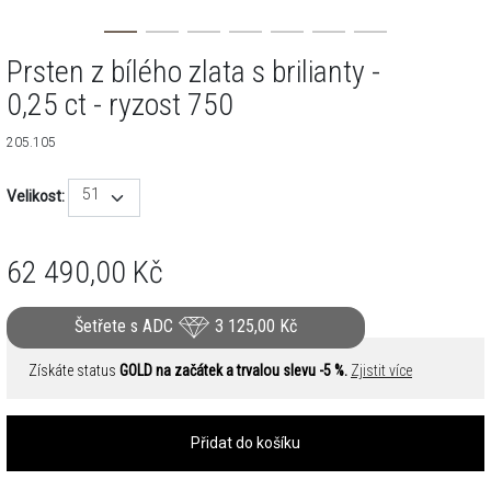
Prsten z bílého zlata s brilianty -
0,25 ct - ryzost 750
205.105
51
Velikost:
62 490,00
Kč
Šetřete s ADC
3 125,00
Kč
Získáte status
GOLD na začátek a trvalou slevu -5 %.
Zjistit více
Přidat do košíku