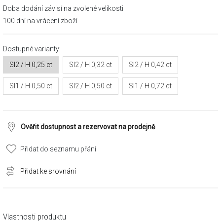
Doba dodání závisí na zvolené velikosti
100 dní na vrácení zboží
Dostupné varianty:
SI2 / H 0,25 ct
SI2 / H 0,32 ct
SI2 / H 0,42 ct
SI1 / H 0,50 ct
SI2 / H 0,50 ct
SI1 / H 0,72 ct
Ověřit dostupnost a rezervovat na prodejně
Přidat do seznamu přání
Přidat ke srovnání
Vlastnosti produktu