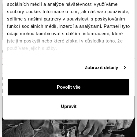
sociálních médií a analýze návštěvnosti využíváme
soubory cookie. Informace o tom, jak náš web používáte,
sdílíme s našimi partnery v souvislosti s poskytováním
funkcí sociálních médií, inzercí a analýzami. Partneři tyto
údaje mohou kombinovat s dalšími informacemi, které
jste jim poskytli nebo které získali v důsledku toho, že
používáte jejich služby.
Odhalte skrytou krásu
Podrobné informace o pravidlech používání souborů
Využívání nejnovějších 3D technologií v kombinaci se znalostmi a
Zobrazit detaily
cookie najdete v
Zásadách ochrany osobních údajů
.
zkušenostmi odborníků umožňuje z krystalu drahokamu vytvořit
nádherný diamant. Tento proces se nazývá mapování. Konečná
hmotnost diamantu je zpravidla 30 – 40 % z původní hmotnosti
Povolit vše
krystalu.
Upravit