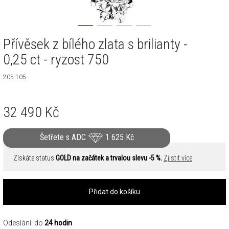
Přívěsek z bílého zlata s brilianty -
0,25 ct - ryzost 750
205.105
32 490
Kč
Šetřete s ADC
1 625
Kč
Získáte status
GOLD na začátek a trvalou slevu -5 %.
Zjistit více
Přidat do košíku
Odeslání: do
24 hodin