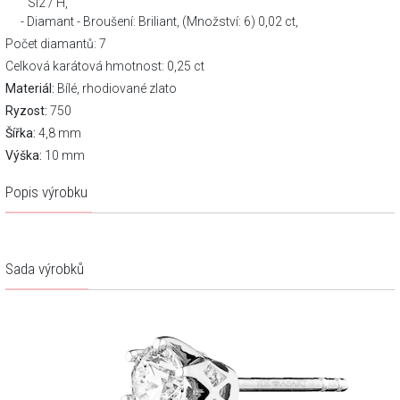
SI2 / H,
Diamant - Broušení: Briliant, (Množství: 6) 0,02 ct,
Počet diamantů: 7
Celková karátová hmotnost: 0,25 ct
Materiál:
Bílé, rhodiované zlato
Ryzost:
750
Šířka:
4,8 mm
Výška:
10 mm
Popis výrobku
Sada výrobků