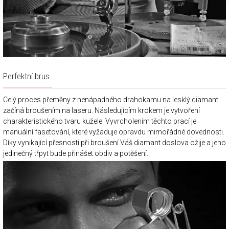
Perfektní brus
Celý proces přeměny z nenápadného drahokamu na lesklý diamant
začíná broušením na laseru. Následujícím krokem je vytvoření
charakteristického tvaru kužele. Vyvrcholením těchto prací je
manuální fasetování, které vyžaduje opravdu mimořádné dovednosti.
Díky vynikající přesnosti při broušení Váš diamant doslova ožije a jeho
jedinečný třpyt bude přinášet obdiv a potěšení.