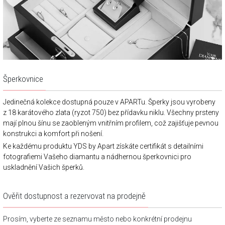
Šperkovnice
Jedinečná kolekce dostupná pouze v APARTu. Šperky jsou vyrobeny
z 18 karátového zlata (ryzot 750) bez přídavku niklu. Všechny prsteny
mají plnou šínu se zaobleným vnitřním profilem, což zajišťuje pevnou
konstrukci a komfort při nošení.
Ke každému produktu YDS by Apart získáte certifikát s detailními
fotografiemi Vašeho diamantu a nádhernou šperkovnici pro
uskladnění Vašich šperků.
Ověřit dostupnost a rezervovat na prodejně
Prosím, vyberte ze seznamu město nebo konkrétní prodejnu