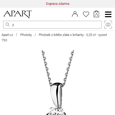
Doprava zdarma
CZ/CZK
|
EN/EUR
|
PL/PLN
Main
Menu
Apart.cz
Přívěsky
Přívěsek z bílého zlata s brilianty - 0,25 ct - ryzost
750