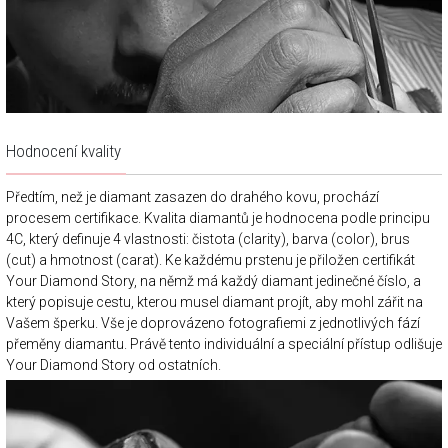
Hodnocení kvality
Předtím, než je diamant zasazen do drahého kovu, prochází
procesem certifikace. Kvalita diamantů je hodnocena podle principu
4C, který definuje 4 vlastnosti: čistota (clarity), barva (color), brus
(cut) a hmotnost (carat). Ke každému prstenu je přiložen certifikát
Your Diamond Story, na němž má každý diamant jedinečné číslo, a
který popisuje cestu, kterou musel diamant projít, aby mohl zářit na
Vašem šperku. Vše je doprovázeno fotografiemi z jednotlivých fází
přeměny diamantu. Právě tento individuální a speciální přístup odlišuje
Your Diamond Story od ostatních.