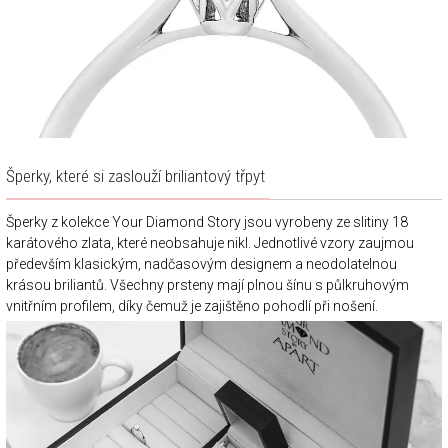
Šperky, které si zaslouží briliantový třpyt
Šperky z kolekce Your Diamond Story jsou vyrobeny ze slitiny 18
karátového zlata, které neobsahuje nikl. Jednotlivé vzory zaujmou
především klasickým, nadčasovým designem a neodolatelnou
krásou briliantů. Všechny prsteny mají plnou šínu s půlkruhovým
vnitřním profilem, díky čemuž je zajištěno pohodlí při nošení.