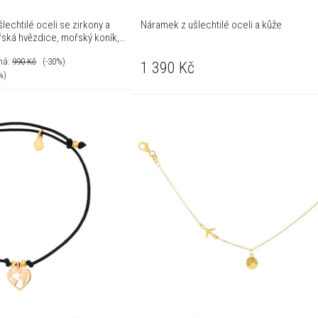
echtilé oceli se zirkony a
Náramek z ušlechtilé oceli a kůže
řská hvězdice, mořský koník,
ná:
990
Kč
(-30%)
1 390
Kč
%)