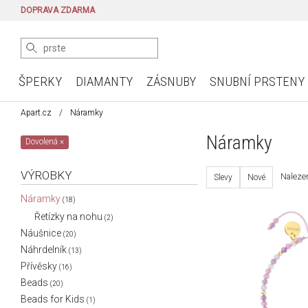
DOPRAVA ZDARMA
ŠPERKY
DIAMANTY
ZÁSNUBY
SNUBNÍ PRSTENY
Apart.cz
Náramky
Náramky
Dovolená
×
VÝROBKY
Nalezen
Slevy
Nové
Náramky
(18)
Řetízky na nohu
(2)
Náušnice
(20)
Náhrdelník
(13)
Přívěsky
(16)
Beads
(20)
Beads for Kids
(1)