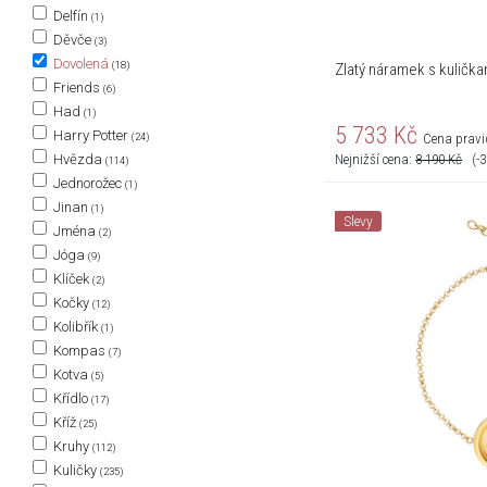
Delfín
(1)
Děvče
(3)
Dovolená
(18)
Zlatý náramek s kulička
Friends
(6)
Had
(1)
5 733
Kč
Harry Potter
Cena pravi
(24)
Nejnižší cena:
8 190
Kč
(-
Hvězda
(114)
Jednorožec
(1)
Jinan
(1)
Slevy
Jména
(2)
Jóga
(9)
Klíček
(2)
Kočky
(12)
Kolibřík
(1)
Kompas
(7)
Kotva
(5)
Křídlo
(17)
Kříž
(25)
Kruhy
(112)
Kuličky
(235)