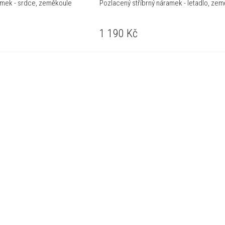
amek - srdce, zeměkoule
Pozlacený stříbrný náramek - letadlo, ze
1 190
Kč