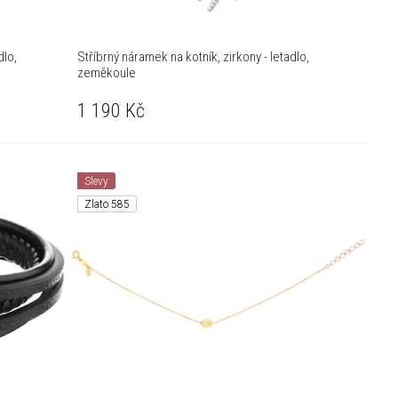
dlo,
Stříbrný náramek na kotník, zirkony - letadlo,
zeměkoule
1 190
Kč
Slevy
Zlato 585