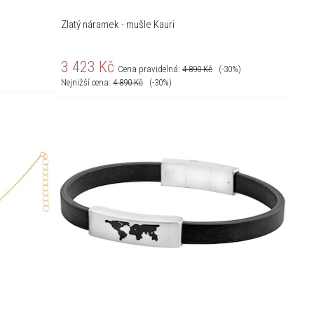
Zlatý náramek - mušle Kauri
3 423
Kč
Cena pravidelná:
4 890
Kč
(-30%)
Nejnižší cena:
4 890
Kč
(-30%)