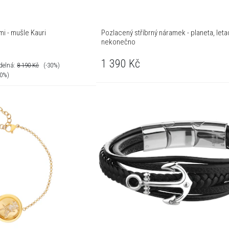
mi - mušle Kauri
Pozlacený stříbrný náramek - planeta, leta
nekonečno
1 390
Kč
delná:
8 190
Kč
(-30%)
30%)