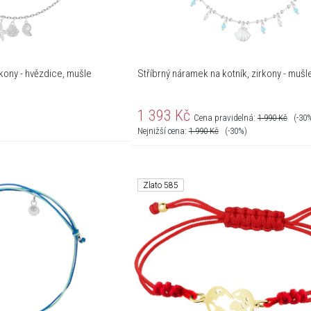
kony - hvězdice, mušle
Stříbrný náramek na kotník, zirkony - mušle
1 393
Kč
Cena pravidelná:
1 990
Kč
(-30
Nejnižší cena:
1 990
Kč
(-30%)
Zlato 585