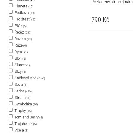
Pozlacený stříbrný nár
Planeta
(15)
Podkova
(10)
790
Kč
Pro štěstí
(56)
Pták
(6)
Řetěz
(237)
Rozeta
(22)
Růže
(9)
Ryba
(1)
Slon
(5)
Slunce
(1)
Slzy
(5)
Sněhová vločka
(6)
Sova
(1)
Srdce
(426)
Strom
(24)
Symbolika
(30)
Tlapky
(16)
Tom and Jerry
(2)
Trojúhelník
(6)
Včela
(1)