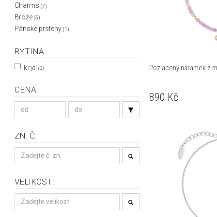
Charms
(7)
Brože
(5)
Pánské prsteny
(1)
RYTINA
Pozlacený náramek z mo
k rytí
(3)
CENA
890
Kč
ZN. Č.
VELIKOST: