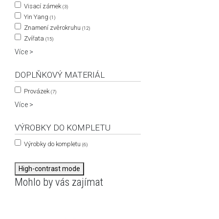
Visací zámek
(3)
Yin Yang
(1)
Znamení zvěrokruhu
(12)
Zvířata
(15)
Více >
DOPLŇKOVÝ MATERIÁL
Provázek
(7)
Více >
VÝROBKY DO KOMPLETU
Výrobky do kompletu
(6)
High-contrast mode
Mohlo by vás zajímat