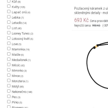
Kůň
(8)
Květy
(105)
Pozlacený náramek z ušl
Lapač snů
skleněnými detaily - mo
(4)
dovolená
Lebka
(7)
693
Kč
Cena pravidel
Letadlo
(14)
Nejnižší cena:
990
Kč
(-30
List
(40)
Looney Tunes
(2)
Lotosový květ
(6)
Love
(5)
Maminka
(19)
Mašle
(6)
Medailonek
(1)
Měsíc
(42)
Miminko
(3)
Mince
(2)
Monstera
(1)
Motýl
(85)
Nekonečno
(148)
Pes
(3)
Pírko
(5)
Písmeno
(41)