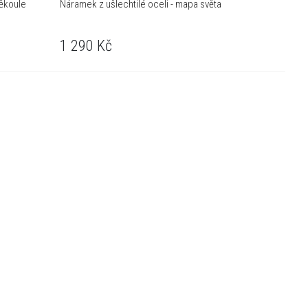
měkoule
Náramek z ušlechtilé oceli - mapa světa
1 290
Kč