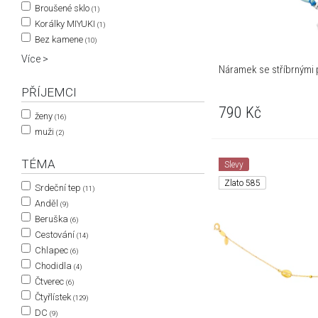
Broušené sklo
(1)
Korálky MIYUKI
(1)
Bez kamene
(10)
Více >
Náramek se stříbrnými 
PŘÍJEMCI
790
Kč
ženy
(16)
muži
(2)
TÉMA
Slevy
Zlato 585
Srdeční tep
(11)
Anděl
(9)
Beruška
(6)
Cestování
(14)
Chlapec
(6)
Chodidla
(4)
Čtverec
(6)
Čtyřlístek
(129)
DC
(9)