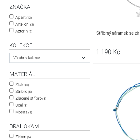
ZNAČKA
Apart
(13)
Artelioni
(3)
Aztorin
(2)
Stříbrný náramek se zir
KOLEKCE
1 190
Kč
Všechny kolekce
MATERIÁL
Zlato
(5)
Stříbro
(5)
Zlacené stříbro
(3)
Ocel
(3)
Mosaz
(2)
DRAHOKAM
Zirkon
(6)