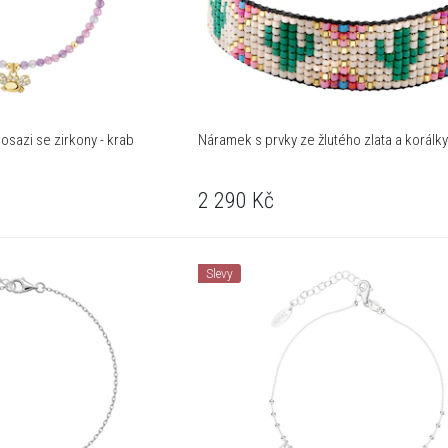
sazi se zirkony - krab
Náramek s prvky ze žlutého zlata a korálky
2 290
Kč
Slevy