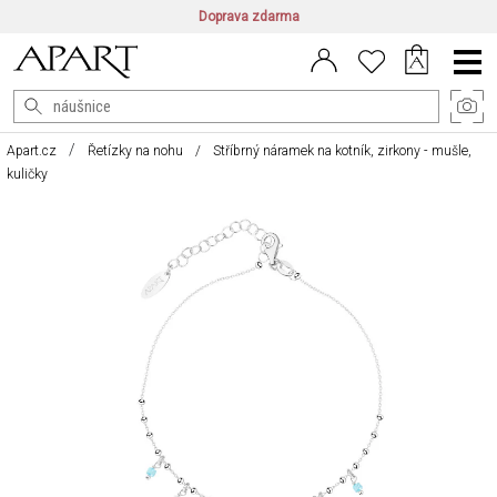
Doprava zdarma
CZ/CZK
|
EN/EUR
|
PL/PLN
Main
Menu
Apart.cz
Řetízky na nohu
Stříbrný náramek na kotník, zirkony - mušle,
kuličky