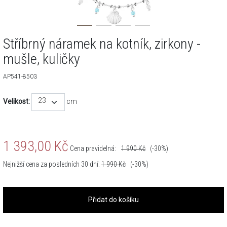
Stříbrný náramek na kotník, zirkony -
mušle, kuličky
AP541-8503
23
Velikost:
cm
1 393,00
Kč
Cena pravidelná:
1 990
Kč
(-30%)
Nejnižší cena za posledních 30 dní:
1 990
Kč
(-30%)
Přidat do košíku