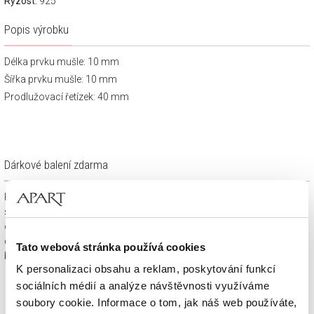
Ryzost:
925
Popis výrobku
Délka prvku mušle: 10 mm
Šířka prvku mušle: 10 mm
Prodlužovací řetízek: 40 mm
Dárkové balení zdarma
Klenotnické výrobky zakoupené na e-shopu Apart.cz obdržíte
spolu s dárkovou krabičkou a taštičkou – v závislosti na
objednaném sortimentu. Váš nákup se tak stane krásným
dárkem, který můžete bez dalších příprav věnovat svým
Tato webová stránka používá cookies
blízkým.
K personalizaci obsahu a reklam, poskytování funkcí
sociálních médií a analýze návštěvnosti využíváme
soubory cookie. Informace o tom, jak náš web používáte,