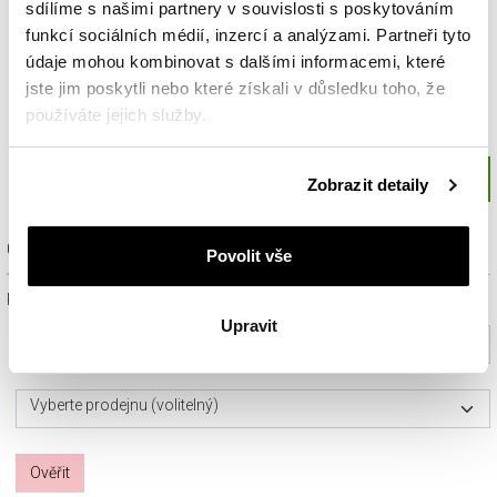
sdílíme s našimi partnery v souvislosti s poskytováním
funkcí sociálních médií, inzercí a analýzami. Partneři tyto
údaje mohou kombinovat s dalšími informacemi, které
jste jim poskytli nebo které získali v důsledku toho, že
používáte jejich služby.
Podrobné informace o pravidlech používání souborů
Zobrazit detaily
cookie najdete v
Zásadách ochrany osobních údajů
.
Ověřit dostupnost a rezervovat na prodejně
Povolit vše
Prosím, vyberte ze seznamu město nebo konkrétní prodejnu
Upravit
Vyberte prosím město
Vyberte prodejnu (volitelný)
Ověřit