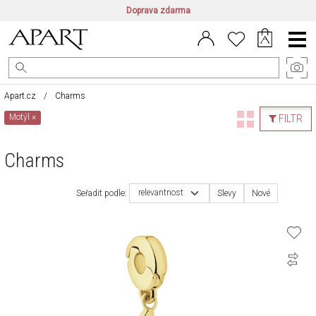
Doprava zdarma
CZ/CZK
|
EN/EUR
|
PL/PLN
Main
Menu
Apart.cz
Charms
Motýl
×
FILTR
Charms
relevantnost
Seřadit podle:
Slevy
Nové