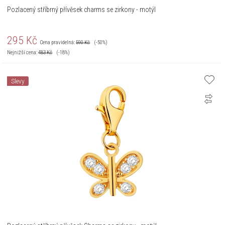
Pozlacený stříbrný přívěsek charms se zirkony - motýl
295
Kč
Cena pravidelná:
590
Kč
(-50%)
Nejnižší cena:
483
Kč
(-18%)
Slevy