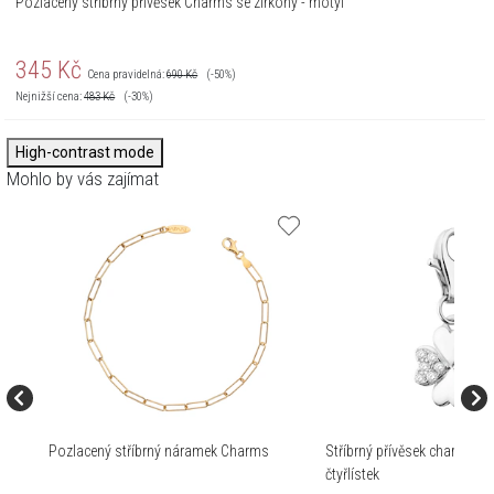
Pozlacený stříbrný přívěsek Charms se zirkony - motýl
345
Kč
Cena pravidelná:
690
Kč
(-50%)
Nejnižší cena:
483
Kč
(-30%)
High-contrast mode
Mohlo by vás zajímat
Pozlacený stříbrný náramek Charms
Stříbrný přívěsek charms se 
čtyřlístek