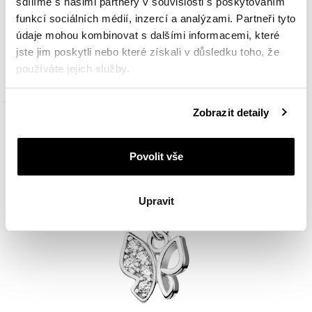
sdílíme s našimi partnery v souvislosti s poskytováním
funkcí sociálních médií, inzercí a analýzami. Partneři tyto
Pozlacený stříbrný přívěsek Charms se smaltem - motýl
údaje mohou kombinovat s dalšími informacemi, které
jste jim poskytli nebo které získali v důsledku toho, že
používáte jejich služby.
890
Kč
Podrobné informace o pravidlech používání souborů
Zobrazit detaily
cookie najdete v
Zásadách ochrany osobních údajů
.
Nové
Povolit vše
Upravit