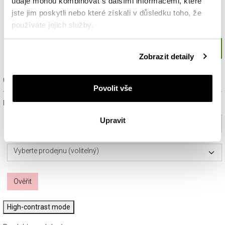
údaje mohou kombinovat s dalšími informacemi, které
jste jim poskytli nebo které získali v důsledku toho, že
používáte jejich služby.
Podrobné informace o pravidlech používání souborů
Zobrazit detaily
cookie najdete v
Zásadách ochrany osobních údajů
.
Ověřit dostupnost a rezervovat na prodejně
Povolit vše
Prosím, vyberte ze seznamu město nebo konkrétní prodejnu
Upravit
Vyberte prosím město
Vyberte prodejnu (volitelný)
Ověřit
High-contrast mode