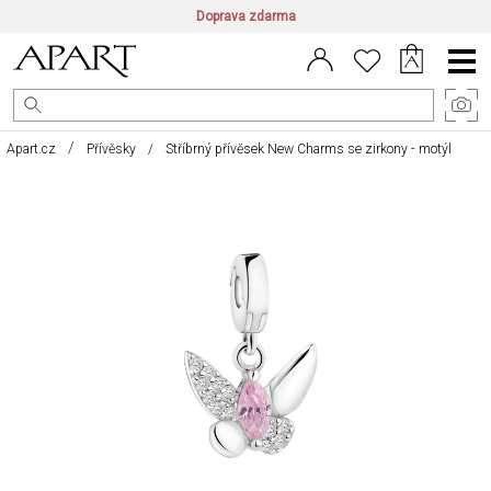
Doprava zdarma
CZ/CZK
|
EN/EUR
|
PL/PLN
Main
Menu
Apart.cz
Přívěsky
Stříbrný přívěsek New Charms se zirkony - motýl