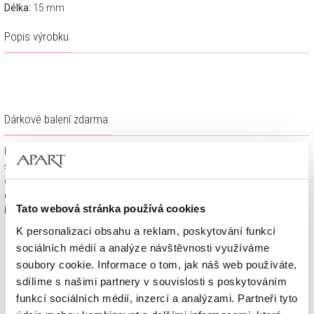
Délka:
15 mm
Popis výrobku
Dárkové balení zdarma
Klenotnické výrobky zakoupené na e-shopu Apart.cz obdržíte
spolu s dárkovou krabičkou a taštičkou – v závislosti na
objednaném sortimentu. Váš nákup se tak stane krásným
dárkem, který můžete bez dalších příprav věnovat svým
Tato webová stránka používá cookies
blízkým.
K personalizaci obsahu a reklam, poskytování funkcí
sociálních médií a analýze návštěvnosti využíváme
soubory cookie. Informace o tom, jak náš web používáte,
sdílíme s našimi partnery v souvislosti s poskytováním
funkcí sociálních médií, inzercí a analýzami. Partneři tyto