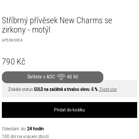
Stříbrný přívěsek New Charms se
zirkony - motýl
AP539-5924
790
Kč
Šetřete s ADC
40
Kč
Získáte status
GOLD na začátek a trvalou slevu -5 %.
Zjistit více
Přidat do košíku
Odeslání: do
24 hodin
100 dní na vrácení zboží