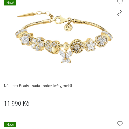
Nové
Náramek Beads - sada - srdce, květy, motýl
11 990
Kč
Nové