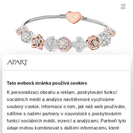
Náramek Beads sada - srdce, květy, hvězda
Tato webová stránka používá cookies
K personalizaci obsahu a reklam, poskytování funkcí
11 390
Kč
sociálních médií a analýze návštěvnosti využíváme
soubory cookie. Informace o tom, jak náš web používáte,
sdílíme s našimi partnery v souvislosti s poskytováním
funkcí sociálních médií, inzercí a analýzami. Partneři tyto
údaje mohou kombinovat s dalšími informacemi, které