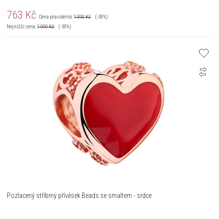
763
Kč
Cena pravidelná:
1 090
Kč
(-30%)
Nejnižší cena:
1 090
Kč
(-30%)
Pozlacený stříbrný přívěsek Beads se smaltem - srdce