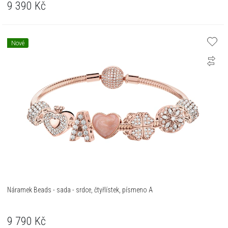
9 390
Kč
Nové
Náramek Beads - sada - srdce, čtyřlístek, písmeno A
9 790
Kč