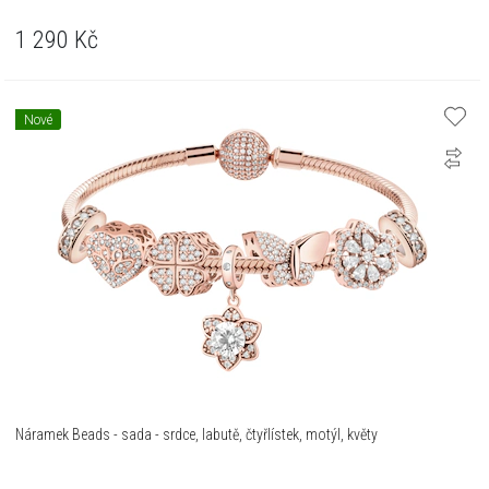
1 290
Kč
Nové
Náramek Beads - sada - srdce, labutě, čtyřlístek, motýl, květy