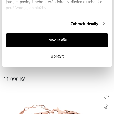
jste jim poskytli nebo které získali v důsledku toho, že
používáte jejich služby.
Podrobné informace o pravidlech používání souborů
Zobrazit detaily
cookie najdete v
Zásadách ochrany osobních údajů
.
Povolit vše
Upravit
Náramek Beads sada – srdce, růže, kolibřík, koruna, nekonečno
11 090
Kč