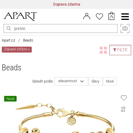
Doprava zdarma
CZ/CZK
|
EN/EUR
|
PL/PLN
Main
Menu
Apart.cz
Beads
Zlacené stříbro
×
FILTR
Beads
relevantnost
Seřadit podle:
Slevy
Nové
Nové