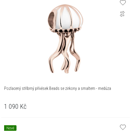
Pozlacený stříbrný přívěsek Beads se zirkony a smaltem - medúza
1 090
Kč
Nové