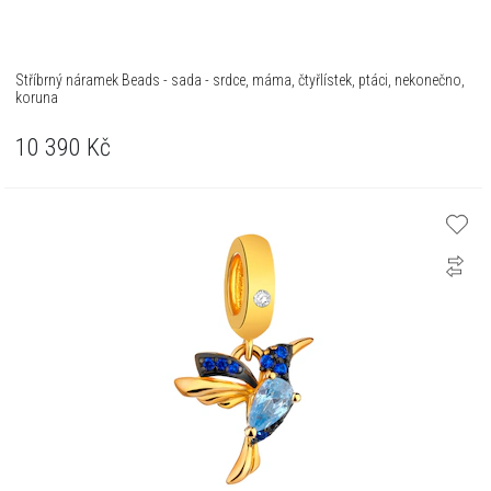
Stříbrný náramek Beads - sada - srdce, máma, čtyřlístek, ptáci, nekonečno,
koruna
10 390
Kč