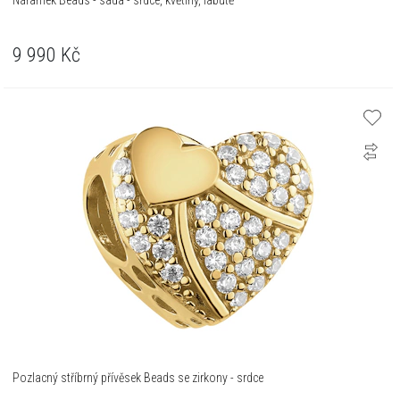
Náramek Beads - sada - srdce, květiny, labutě
9 990
Kč
Pozlacný stříbrný přívěsek Beads se zirkony - srdce