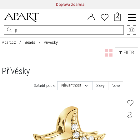
Doprava zdarma
CZ/CZK
|
EN/EUR
|
PL/PLN
Main
Menu
Apart.cz
Beads
Přívěsky
FILTR
Přívěsky
relevantnost
Seřadit podle:
Slevy
Nové