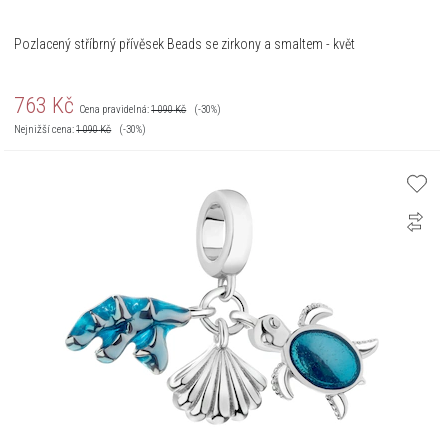
Pozlacený stříbrný přívěsek Beads se zirkony a smaltem - květ
763
Kč
Cena pravidelná:
1 090
Kč
(-30%)
Nejnižší cena:
1 090
Kč
(-30%)