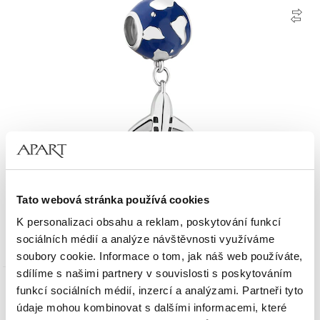
Stříbrný přívěsek beads - letadlo, zeměkoule
Tato webová stránka používá cookies
K personalizaci obsahu a reklam, poskytování funkcí
1 190
Kč
sociálních médií a analýze návštěvnosti využíváme
soubory cookie. Informace o tom, jak náš web používáte,
sdílíme s našimi partnery v souvislosti s poskytováním
funkcí sociálních médií, inzercí a analýzami. Partneři tyto
údaje mohou kombinovat s dalšími informacemi, které