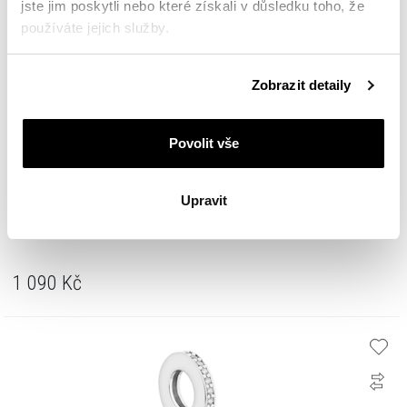
jste jim poskytli nebo které získali v důsledku toho, že
používáte jejich služby.
Podrobné informace o pravidlech používání souborů
Zobrazit detaily
cookie najdete v
Zásadách ochrany osobních údajů
.
Povolit vše
Upravit
Pozlacený stříbrný přívěsek Beads se zirkony
1 090
Kč