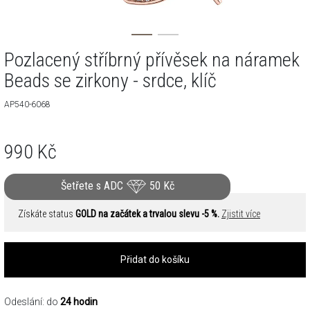
Pozlacený stříbrný přívěsek na náramek
Beads se zirkony - srdce, klíč
AP540-6068
990
Kč
Šetřete s ADC
50
Kč
Získáte status
GOLD na začátek a trvalou slevu -5 %.
Zjistit více
Přidat do košíku
Odeslání: do
24 hodin