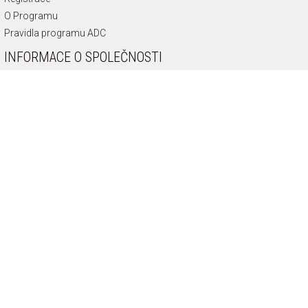
O Programu
Pravidla programu ADC
INFORMACE O SPOLEČNOSTI
O nás
Historie společnosti
Připoj se k nám
Zásady ochrany soukromí
Odborník na diamanty
Etická Linka
KONTAKT
info@apart.cz
Copyright © 2026 Apart