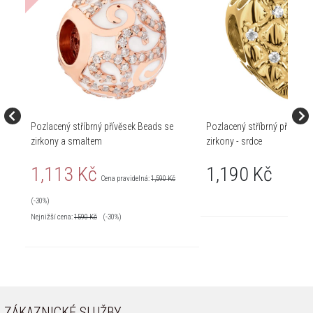
Pozlacený stříbrný přívěsek Beads se
Pozlacený stříbrný přívěsek
zirkony a smaltem
zirkony - srdce
1,113 Kč
1,190 Kč
Cena pravidelná:
1,590 Kč
(-30%)
Nejnižší cena:
1590
Kč
(-30%)
ZÁKAZNICKÉ SLUŽBY