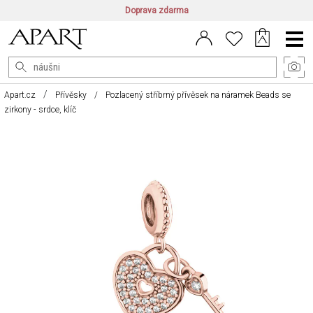
Doprava zdarma
CZ/CZK
|
EN/EUR
|
PL/PLN
Main
Menu
Apart.cz
Přívěsky
Pozlacený stříbrný přívěsek na náramek Beads se
zirkony - srdce, klíč