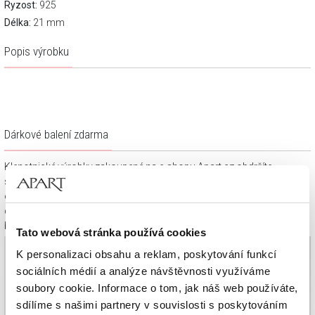
Ryzost:
925
Délka:
21 mm
Popis výrobku
Dárkové balení zdarma
Klenotnické výrobky zakoupené na e-shopu Apart.cz obdržíte
spolu s dárkovou krabičkou a taštičkou – v závislosti na
objednaném sortimentu. Váš nákup se tak stane krásným
dárkem, který můžete bez dalších příprav věnovat svým
blízkým.
Tato webová stránka používá cookies
K personalizaci obsahu a reklam, poskytování funkcí
sociálních médií a analýze návštěvnosti využíváme
soubory cookie. Informace o tom, jak náš web používáte,
sdílíme s našimi partnery v souvislosti s poskytováním