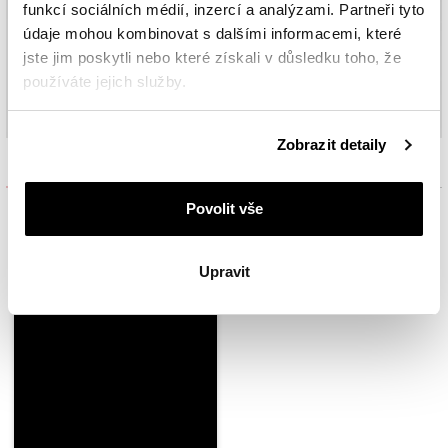
funkcí sociálních médií, inzercí a analýzami. Partneři tyto
údaje mohou kombinovat s dalšími informacemi, které
jste jim poskytli nebo které získali v důsledku toho, že
používáte jejich služby.
Podrobné informace o pravidlech používání souborů
Zobrazit detaily
cookie najdete v
Zásadách ochrany osobních údajů
.
Inspirujte se
Povolit vše
Upravit