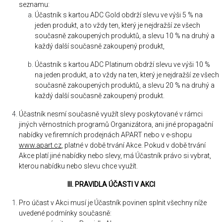
seznamu:
Účastník s kartou ADC Gold obdrží slevu ve výši 5 % na
jeden produkt, a to vždy ten, který je nejdražší ze všech
současně zakoupených produktů, a slevu 10 % na druhý a
každý další současně zakoupený produkt,
Účastník s kartou ADC Platinum obdrží slevu ve výši 10 %
na jeden produkt, a to vždy na ten, který je nejdražší ze všech
současně zakoupených produktů, a slevu 20 % na druhý a
každý další současně zakoupený produkt.
Účastník nesmí současně využít slevy poskytované v rámci
jiných věrnostních programů Organizátora, ani jiné propagační
nabídky ve firemních prodejnách APART nebo v e-shopu
www.apart.cz
, platné v době trvání Akce. Pokud v době trvání
Akce platí jiné nabídky nebo slevy, má Účastník právo si vybrat,
kterou nabídku nebo slevu chce využít.
III. PRAVIDLA ÚČASTI V AKCI
Pro účast v Akci musí je Účastník povinen splnit všechny níže
uvedené podmínky současně: