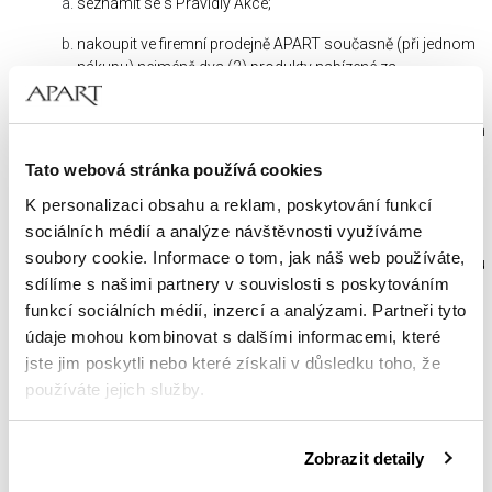
seznámit se s Pravidly Akce;
nakoupit ve firemní prodejně APART současně (při jednom
nákupu) nejméně dva (2) produkty nabízené za
nezvýhodněnou cenu;
nejpozději v den provedení nákupu produktů být účastníkem
Programu Apart Diamond Club ve smyslu pravidel
Tato webová stránka používá cookies
Programu, zejména provést registraci Karty Apart Diamond
Club dle Pravidel Programu.
K personalizaci obsahu a reklam, poskytování funkcí
sociálních médií a analýze návštěvnosti využíváme
Akce se mohou zúčastnit Účastníci, kteří jsou v okamžiku
soubory cookie. Informace o tom, jak náš web používáte,
nákupu produktů z nabídky Apart účastníky Programu ve smyslu
sdílíme s našimi partnery v souvislosti s poskytováním
pravidel Programu. Pro účast v Akci musí Účastník nakoupit ve
funkcí sociálních médií, inzercí a analýzami. Partneři tyto
firemní prodejně APART s využitím přiřazené karty ADC. V
okamžiku, kdy provede nákup, obdrží slevu ve výši dle čl. II. odst.
údaje mohou kombinovat s dalšími informacemi, které
3 Pravidel, což znamená, že nezvýhodněné ceny zakoupených
jste jim poskytli nebo které získali v důsledku toho, že
produktů budou proporcionálně sníženy o příslušnou částku
používáte jejich služby.
odpovídající slevě.
Podrobné informace o pravidlech používání souborů
Účastníci Akce se mohou ucházet o poskytnutí slevy s dalšími
Zobrazit detaily
nákupy splňujícími podmínky těchto Pravidel opakovaně, až do
cookie najdete v
Zásadách ochrany osobních údajů
.
doby ukončení Akce.