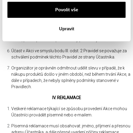
Povolit vše
Účastníci Akce nemají právo na výměnu slevy za peněžní
ekvivalent (náhradu v penězích), či na jakékoli jiné plnění. Právo
na slevu nemůže být převedeno na jinou osobu.
Upravit
Účastník se může opakovaně účastnit Akce během doby jejího
trvání, pokud pokaždé splní všechny podmínky účasti v Akci.
Účast v Akci ve smyslu bodu III. odst. 2 Pravidel se považuje za
schválení podmínek těchto Pravidel ze strany Účastníka.
Organizátor je oprávněn odmítnout udělit slevu v případě, že k
nákupu produktů došlo v jiném období, než během trvání Akce, a
dále v případech, že nebyly splněny podmínky stanovené v
Pravidlech.
IV. REKLAMACE
Veškeré reklamace týkající se způsobu provedení Akce mohou
Účastníci provádět písemně nebo e-mailem.
Písemná reklamace musí obsahovat: jméno, příjmení a přesnou
adresu Účastníka, a dále přesné uvedení příčiny reklamace.