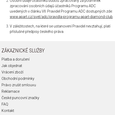
Osobní údaje Účastníků budou zpracovány za podmínek
zpracování osobních údajů účastníků Programu ADC
uvedených v článku VII. Pravidel Programu ADC dostupných zde:
www.apart.cz/svet/adc/pravidla-programu-apart-diamond-club
.
V záležitostech, na které se ustanovení Pravidel nevztahují, platí
příslušné předpisy českého práva.
ZÁKAZNICKÉ SLUŽBY
Platba a doručení
Jak objednat
Vrácení zboží
Obchodní podmínky
Právo zrušit smlouvu
Reklamace
České puncovní značky
FAQ
Kontakt