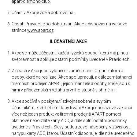
apart-diamond-club
.
Účast v Akci je zcela dobrovolná.
Obsah Pravidel je po dobu trvání Akce k dispozici na webové
stránce
www.apart.cz
.
II. ÚČASTNÍCI AKCE
Akce se může zúčastnit každá fyzická osoba, která má plnou
svéprávnost a splňuje ostatní podmínky uvedené v Pravidlech.
Z účasti v Akci jsou vyloučeni zaměstnanci Organizátora a
osoby, které na realizaci Akce spolupracují, a dále zaměstnanci
firemních prodejen APART, jejich manželé a osoby, které jsou s
nimi v příbuzenském vztahu prvního stupně v přímé linii.
Akce spočívá v poskytnutí zdvojnásobené slevy těm
Účastníkům, kteří během doby trvání Akce jednorázově zakoupí
více než jeden produkt ve firemní prodejně APART pomocí
platinové nebo zlaté karty ADC, a dále splní ostatní podmínky
uvedené v Pravidlech. Slevy budou zdvojnásobeny, v závislosti
na typu karty ADC, kterou Účastník disponuje, dle níže uvedeného