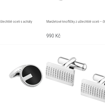
šlechtilé oceli s acháty
Manžetové knoflíčky z ušlechtilé oceli – č
990
Kč