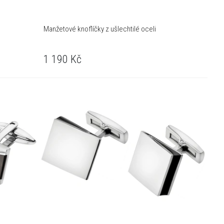
Manžetové knoflíčky z ušlechtilé oceli
1 190
Kč