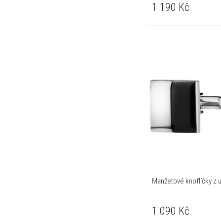
1 190
Kč
Manžetové knoflíčky z u
1 090
Kč