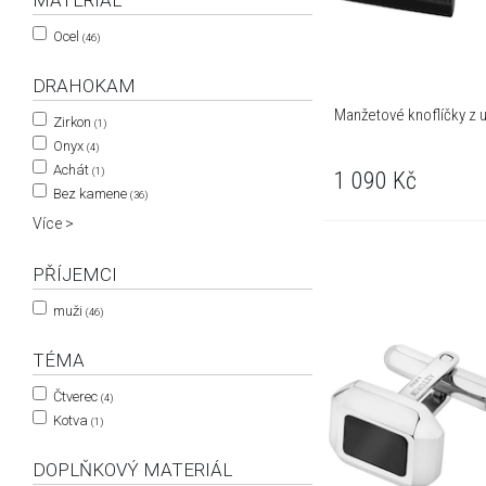
MATERIÁL
Ocel
(46)
DRAHOKAM
Manžetové knoflíčky z u
Zirkon
(1)
Onyx
(4)
Achát
(1)
1 090
Kč
Bez kamene
(36)
Více >
PŘÍJEMCI
muži
(46)
TÉMA
Čtverec
(4)
Kotva
(1)
DOPLŇKOVÝ MATERIÁL