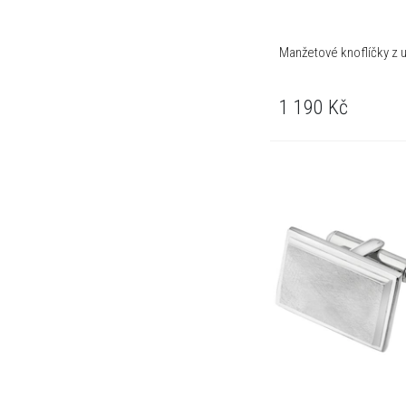
Manžetové knoflíčky z u
1 190
Kč