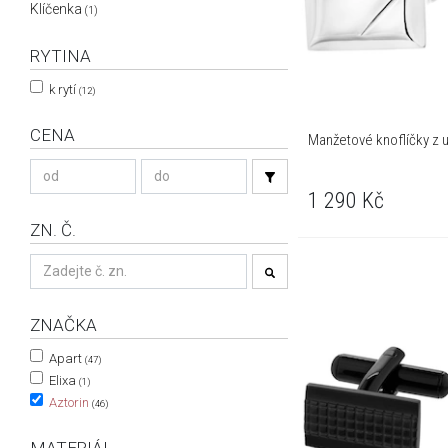
Klíčenka
(1)
RYTINA
k rytí
(12)
CENA
Manžetové knoflíčky z u
1 290
Kč
ZN. Č.
ZNAČKA
Apart
(47)
Elixa
(1)
Aztorin
(46)