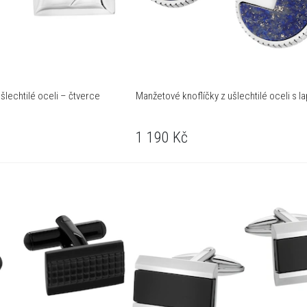
šlechtilé oceli – čtverce
Manžetové knoflíčky z ušlechtilé oceli s la
1 190
Kč