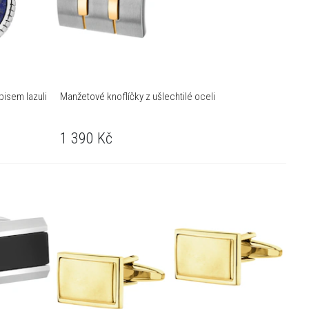
pisem lazuli
Manžetové knoflíčky z ušlechtilé oceli
1 390
Kč