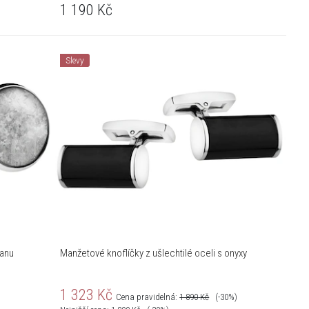
1 190
Kč
Slevy
tanu
Manžetové knoflíčky z ušlechtilé oceli s onyxy
1 323
Kč
Cena pravidelná:
1 890
Kč
(-30%)