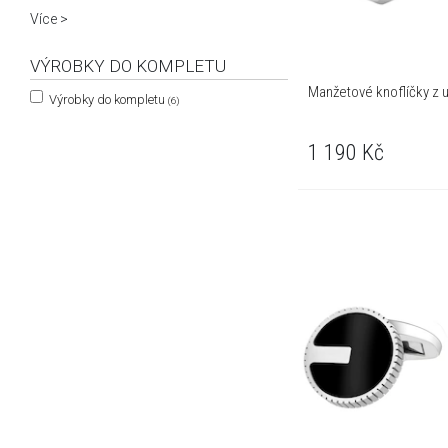
Více >
VÝROBKY DO KOMPLETU
Manžetové knoflíčky z u
Výrobky do kompletu
(6)
1 190
Kč