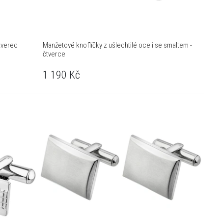
tverec
Manžetové knoflíčky z ušlechtilé oceli se smaltem -
čtverce
1 190
Kč