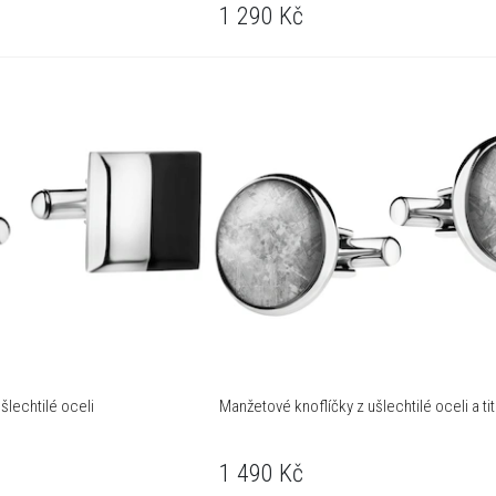
1 290
Kč
šlechtilé oceli
Manžetové knoflíčky z ušlechtilé oceli a ti
1 490
Kč