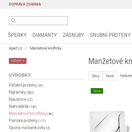
DOPRAVA ZDARMA
ŠPERKY
DIAMANTY
ZÁSNUBY
SNUBNÍ PRSTENY
Apart.cz
Manžetové knoflíčky
Manžetové kn
Aztorin
×
VÝROBKY
Nalezen
Slevy
Nové
Pečetní prsteny
(26)
Nové
Náramky
(382)
Náušnice
(22)
Náhrdelník
(140)
Manžetové knoflíčky
(46)
Pánské prsteny
(117)
Spony na bankovky
(4)