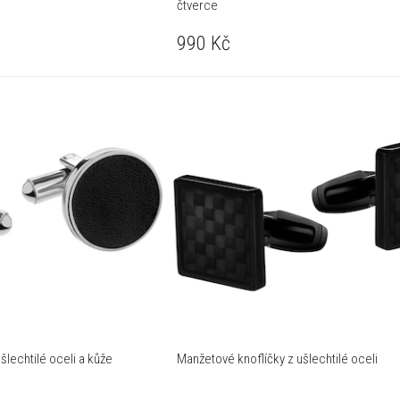
čtverce
990
Kč
šlechtilé oceli a kůže
Manžetové knoflíčky z ušlechtilé oceli