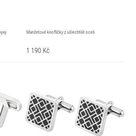
nyxy
Manžetové knoflíčky z ušlechtilé oceli
1 190
Kč