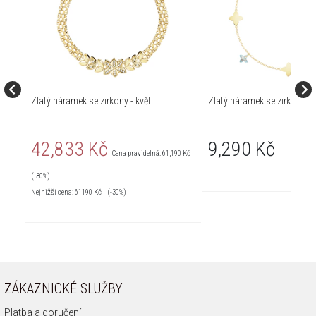
Zlatý náramek se zirkony - květ
Zlatý náramek se zirkony - 
42,833 Kč
9,290 Kč
Cena pravidelná:
61,190 Kč
(-30%)
Nejnižší cena:
61190
Kč
(-30%)
ZÁKAZNICKÉ SLUŽBY
Platba a doručení