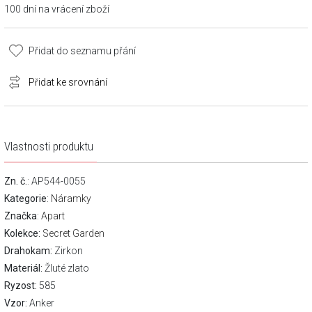
100 dní na vrácení zboží
Přidat do seznamu přání
Přidat ke srovnání
Vlastnosti produktu
Zn. č.
: AP544-0055
Kategorie
:
Náramky
Značka
:
Apart
Kolekce:
Secret Garden
Drahokam:
Zirkon
Materiál:
Žluté zlato
Ryzost:
585
Vzor:
Anker