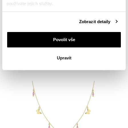
používáte jejich služby.
Podrobné informace o pravidlech používání souborů
Zobrazit detaily
cookie najdete v
Zásadách ochrany osobních údajů
.
Zlaté náušnice se zirkony - květy
Povolit vše
6 890
Kč
Upravit