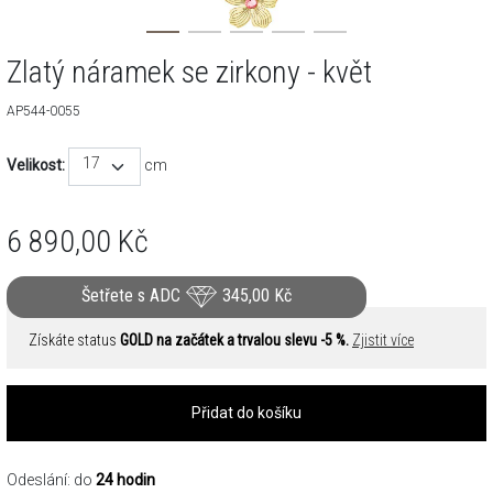
Zlatý náramek se zirkony - květ
AP544-0055
17
Velikost:
cm
6 890,00
Kč
Šetřete s ADC
345,00
Kč
Získáte status
GOLD na začátek a trvalou slevu -5 %.
Zjistit více
Přidat do košíku
Odeslání: do
24 hodin