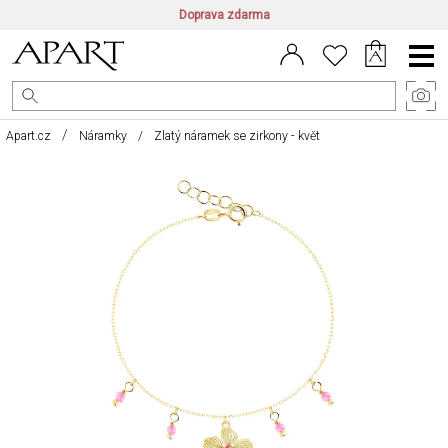
Doprava zdarma
CZ/CZK
|
EN/EUR
|
PL/PLN
Main
Menu
Apart.cz
Náramky
Zlatý náramek se zirkony - květ