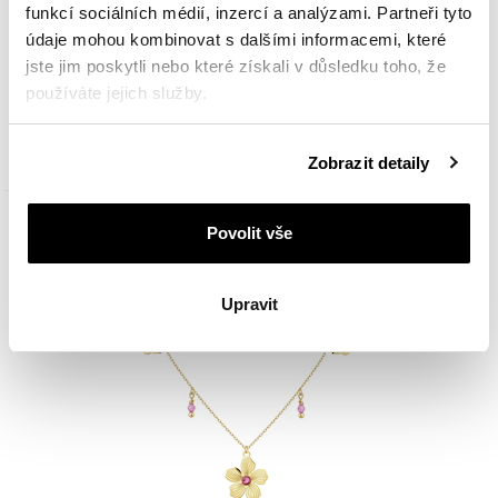
funkcí sociálních médií, inzercí a analýzami. Partneři tyto
údaje mohou kombinovat s dalšími informacemi, které
Zlatý náramek se zirkony - květ
jste jim poskytli nebo které získali v důsledku toho, že
používáte jejich služby.
6 890
Kč
Podrobné informace o pravidlech používání souborů
Zobrazit detaily
cookie najdete v
Zásadách ochrany osobních údajů
.
Povolit vše
Upravit