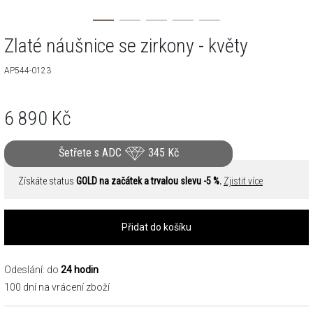
Zlaté náušnice se zirkony - květy
AP544-0123
6 890
Kč
Šetřete s ADC
345
Kč
Získáte status
GOLD na začátek a trvalou slevu -5 %.
Zjistit více
Přidat do košíku
Odeslání: do
24 hodin
100 dní na vrácení zboží