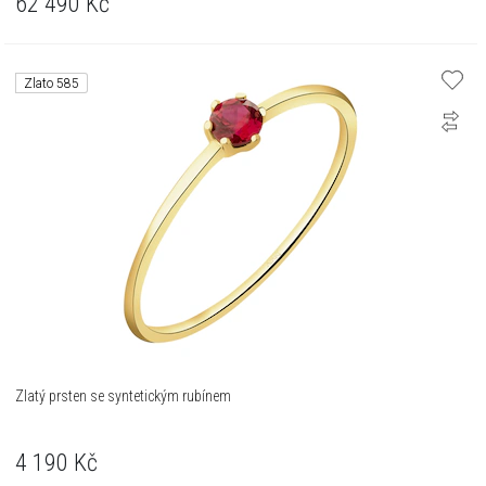
62 490
Kč
Zlato 585
Zlatý prsten se syntetickým rubínem
4 190
Kč