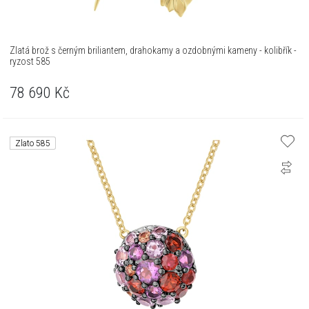
Zlatá brož s černým briliantem, drahokamy a ozdobnými kameny - kolibřík -
ryzost 585
78 690
Kč
Zlato 585