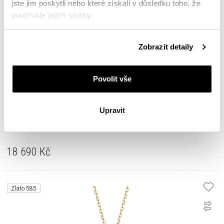
jste jim poskytli nebo které získali v důsledku toho, že
používáte jejich služby.
Podrobné informace o pravidlech používání souborů
Zobrazit detaily
cookie najdete v
Zásadách ochrany osobních údajů
.
Povolit vše
Upravit
Zlatý přívěsek s diamanty a rubínem - ryzost 585
18 690
Kč
Zlato 585