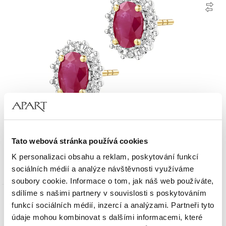
Zlaté náušnice s diamanty a rubíny - ryzost 585
Tato webová stránka používá cookies
K personalizaci obsahu a reklam, poskytování funkcí
37 490
Kč
sociálních médií a analýze návštěvnosti využíváme
soubory cookie. Informace o tom, jak náš web používáte,
sdílíme s našimi partnery v souvislosti s poskytováním
Zlato 585
funkcí sociálních médií, inzercí a analýzami. Partneři tyto
údaje mohou kombinovat s dalšími informacemi, které