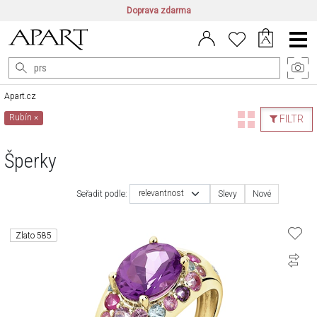
Doprava zdarma
CZ/CZK
|
EN/EUR
|
PL/PLN
Main
Menu
Apart.cz
Rubín
×
FILTR
Šperky
relevantnost
Seřadit podle:
Slevy
Nové
Zlato 585