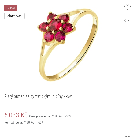
Slevy
Zlato 585
Zlatý prsten se syntetickými rubíny - květ
5 033
Kč
Cena pravidelná:
7 190
Kč
(-30%)
Nejnižší cena:
7 190
Kč
(-30%)