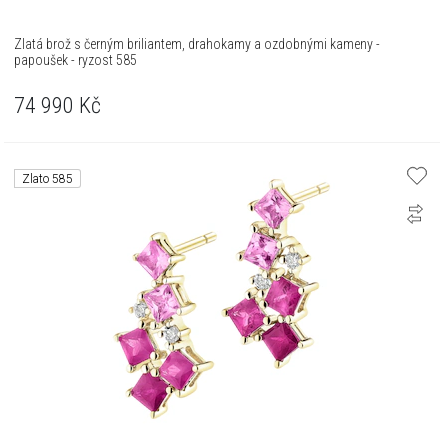
Zlatá brož s černým briliantem, drahokamy a ozdobnými kameny -
papoušek - ryzost 585
74 990
Kč
Zlato 585