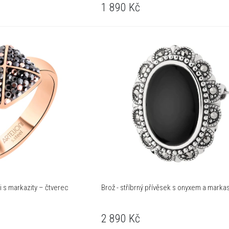
1 890
Kč
li s markazity – čtverec
Brož - stříbrný přívěsek s onyxem a markas
2 890
Kč