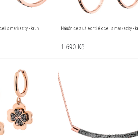
eli s markazity - kruh
Náušnice z ušlechtilé oceli s markazity - k
1 690
Kč