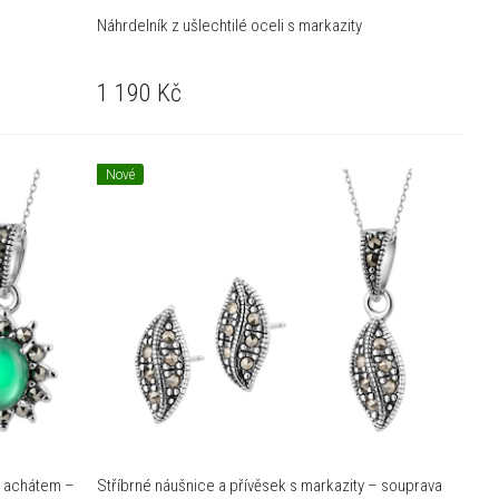
Náhrdelník z ušlechtilé oceli s markazity
1 190
Kč
Nové
a achátem –
Stříbrné náušnice a přívěsek s markazity – souprava