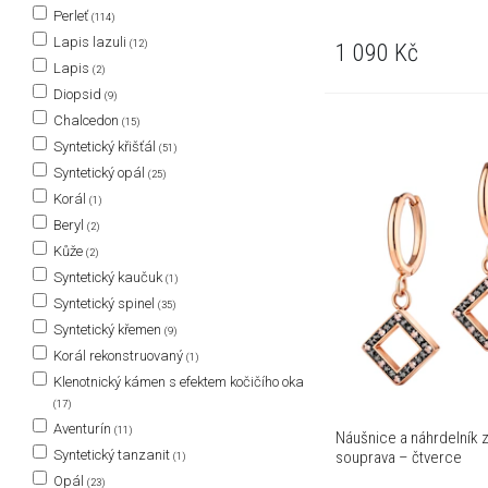
Perleť
(114)
Lapis lazuli
(12)
1 090
Kč
Lapis
(2)
Diopsid
(9)
Chalcedon
(15)
Syntetický křišťál
(51)
Syntetický opál
(25)
Korál
(1)
Beryl
(2)
Kůže
(2)
Syntetický kaučuk
(1)
Syntetický spinel
(35)
Syntetický křemen
(9)
Korál rekonstruovaný
(1)
Klenotnický kámen s efektem kočičího oka
(17)
Aventurín
(11)
Náušnice a náhrdelník z
Syntetický tanzanit
souprava – čtverce
(1)
Opál
(23)