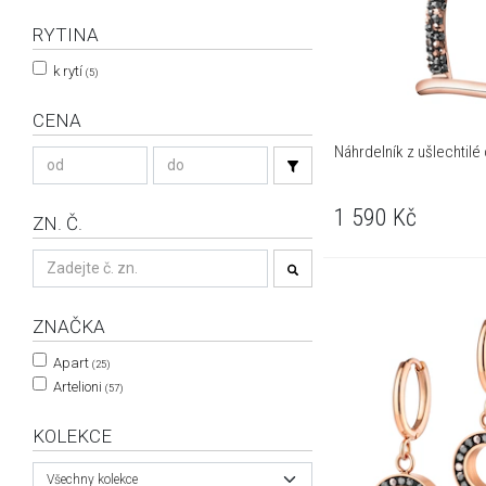
RYTINA
k rytí
(5)
CENA
Náhrdelník z ušlechtilé
1 590
Kč
ZN. Č.
ZNAČKA
Apart
(25)
Artelioni
(57)
KOLEKCE
Všechny kolekce