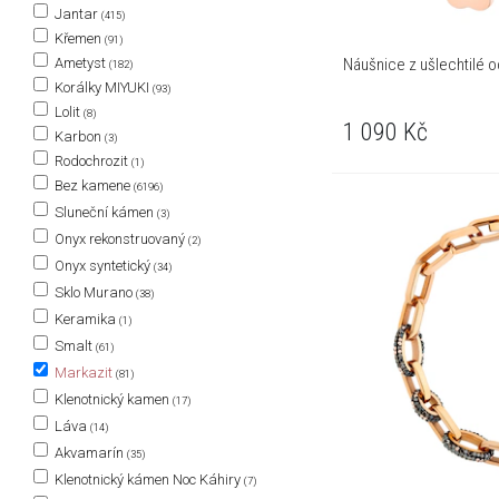
Jantar
(415)
Křemen
(91)
Náušnice z ušlechtilé oc
Ametyst
(182)
Korálky MIYUKI
(93)
Lolit
(8)
1 090
Kč
Karbon
(3)
Rodochrozit
(1)
Bez kamene
(6196)
Sluneční kámen
(3)
Onyx rekonstruovaný
(2)
Onyx syntetický
(34)
Sklo Murano
(38)
Keramika
(1)
Smalt
(61)
Markazit
(81)
Klenotnický kamen
(17)
Láva
(14)
Akvamarín
(35)
Klenotnický kámen Noc Káhiry
(7)