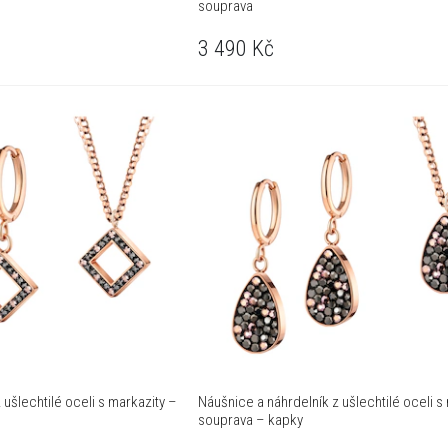
souprava
3 490
Kč
 ušlechtilé oceli s markazity –
Náušnice a náhrdelník z ušlechtilé oceli s
souprava – kapky