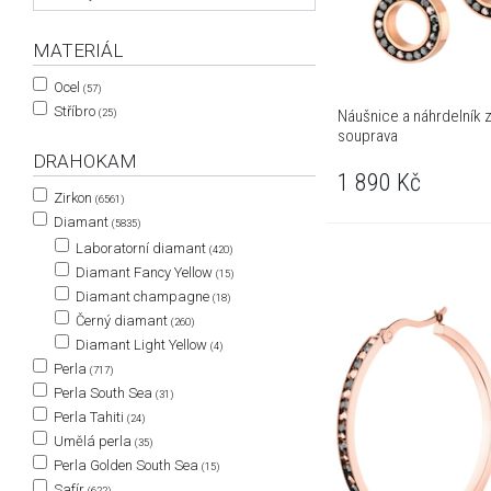
MATERIÁL
Ocel
(57)
Stříbro
Náušnice a náhrdelník z
(25)
souprava
DRAHOKAM
1 890
Kč
Zirkon
(6561)
Diamant
(5835)
Laboratorní diamant
(420)
Diamant Fancy Yellow
(15)
Diamant champagne
(18)
Černý diamant
(260)
Diamant Light Yellow
(4)
Perla
(717)
Perla South Sea
(31)
Perla Tahiti
(24)
Umělá perla
(35)
Perla Golden South Sea
(15)
Safír
(622)