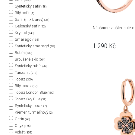
Syntetický safír
(48)
Bílý safír
(4)
Safír (mix barev)
(36)
Cejlonský safír
(22)
Náušnice z ušlechtilé oc
Krystal
(140)
Smaragd
(163)
1 290
Kč
Syntetický smaragd
(18)
Rubín
(132)
Broušené sklo
(564)
Syntetický rubín
(49)
Tanzanit
(213)
Topaz
(309)
Bílý topaz
(17)
Topaz London Blue
(180)
Topaz Sky Blue
(31)
Syntetický topaz
(7)
Křemen turmalínový
(2)
Citrín
(96)
Onyx
(175)
Achát
(354)