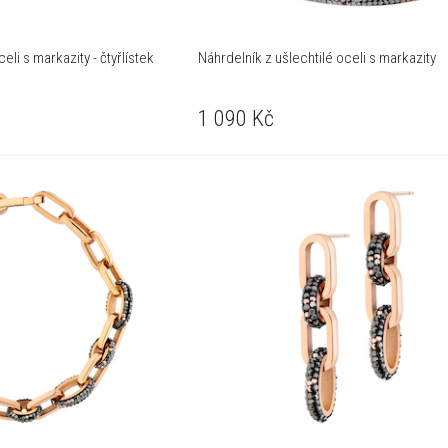
eli s markazity - čtyřlístek
Náhrdelník z ušlechtilé oceli s markazity
1 090
Kč