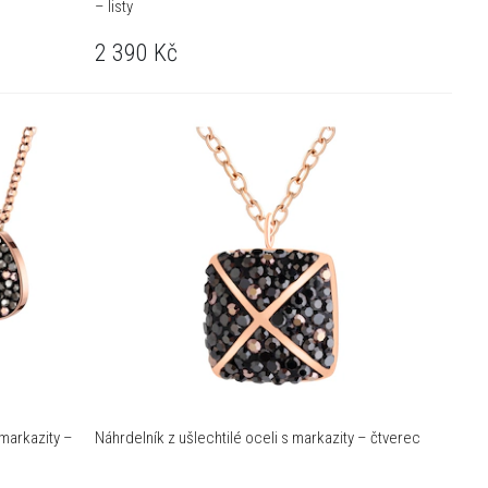
– listy
2 390
Kč
 markazity –
Náhrdelník z ušlechtilé oceli s markazity – čtverec