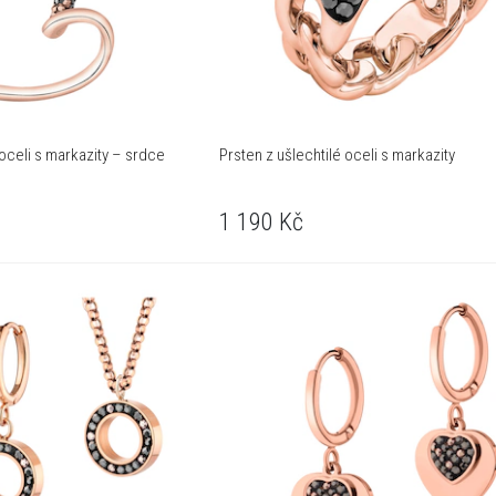
 oceli s markazity – srdce
Prsten z ušlechtilé oceli s markazity
1 190
Kč