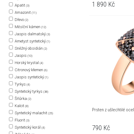
1 890
Kč
Apatit
(3)
Amazonit
(11)
Dřevo
(2)
Měsíční kámen
(12)
Jaspis dalmatský
(3)
Ametyst syntetický
(1)
Sněžný obsidián
(2)
Jaspis
(10)
Horský krystal
(4)
Citronový křemen
(6)
Jaspis syntetický
(1)
Tyrkys
(4)
Syntetický tyrkys
(38)
Šňůrka
(2)
Kalcit
(8)
Prsten z ušlechtilé oce
Syntetický malachit
(25)
Fluorit
(3)
790
Kč
Syntetický korál
(4)