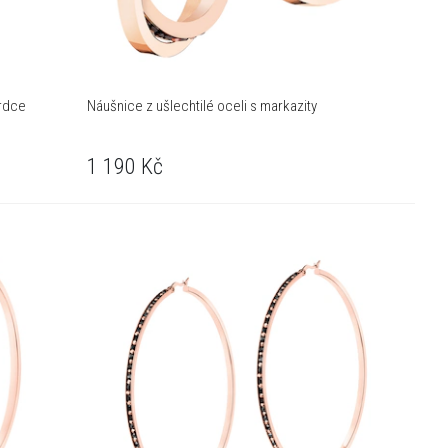
srdce
Náušnice z ušlechtilé oceli s markazity
1 190
Kč