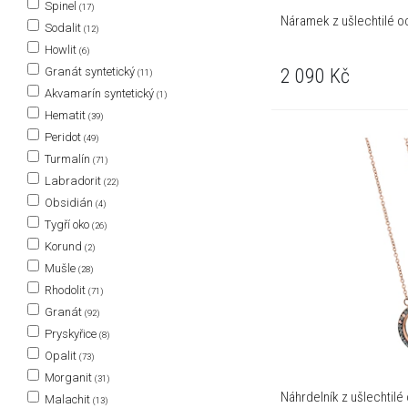
Spinel
(17)
Náramek z ušlechtilé oc
Sodalit
(12)
Howlit
(6)
2 090
Kč
Granát syntetický
(11)
Akvamarín syntetický
(1)
Hematit
(39)
Peridot
(49)
Turmalín
(71)
Labradorit
(22)
Obsidián
(4)
Tygří oko
(26)
Korund
(2)
Mušle
(28)
Rhodolit
(71)
Granát
(92)
Pryskyřice
(8)
Opalit
(73)
Morganit
(31)
Náhrdelník z ušlechtilé
Malachit
(13)