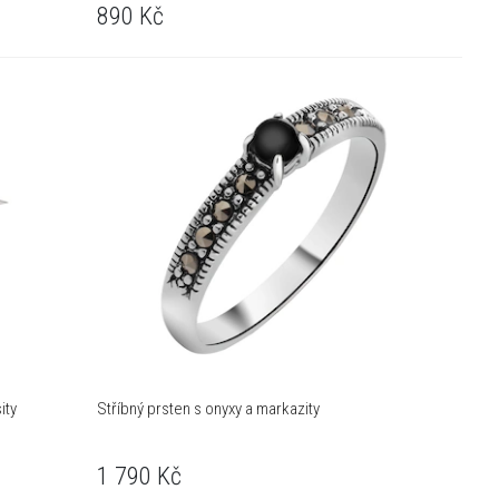
890
Kč
ity
Stříbný prsten s onyxy a markazity
1 790
Kč