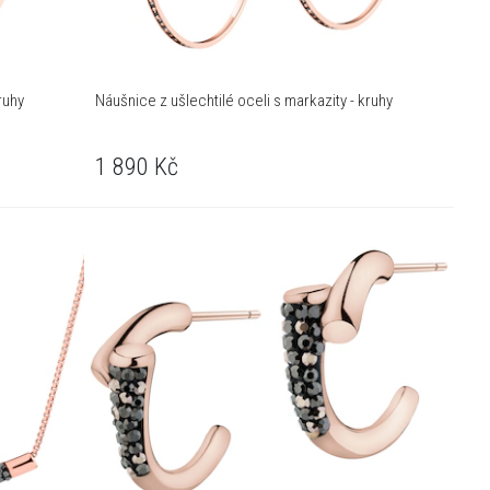
ruhy
Náušnice z ušlechtilé oceli s markazity - kruhy
1 890
Kč