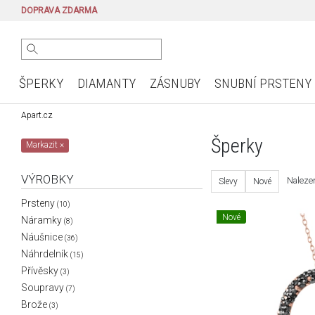
DOPRAVA ZDARMA
ŠPERKY
DIAMANTY
ZÁSNUBY
SNUBNÍ PRSTENY
Apart.cz
Šperky
Markazit
×
VÝROBKY
Nalezen
Slevy
Nové
Prsteny
(10)
Nové
Náramky
(8)
Náušnice
(36)
Náhrdelník
(15)
Přívěsky
(3)
Soupravy
(7)
Brože
(3)