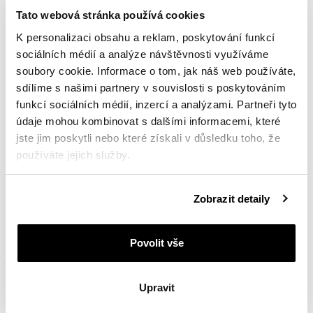
Tato webová stránka používá cookies
K personalizaci obsahu a reklam, poskytování funkcí
sociálních médií a analýze návštěvnosti využíváme
soubory cookie. Informace o tom, jak náš web používáte,
sdílíme s našimi partnery v souvislosti s poskytováním
funkcí sociálních médií, inzercí a analýzami. Partneři tyto
údaje mohou kombinovat s dalšími informacemi, které
jste jim poskytli nebo které získali v důsledku toho, že
používáte jejich služby.
Náušnice z růžového a bílého zlata s diamanty - 0,05 ct - ryzost 585
Podrobné informace o pravidlech používání souborů
Zobrazit detaily
cookie najdete v
Zásadách ochrany osobních údajů
.
9 390
Kč
Povolit vše
Upravit