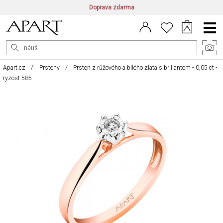
Doprava zdarma
CZ/CZK
|
EN/EUR
|
PL/PLN
Main
Menu
Apart.cz
Prsteny
Prsten z růžového a bílého zlata s briliantem - 0,05 ct -
ryzost 585