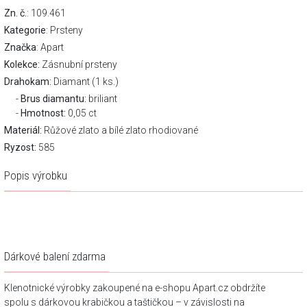
Zn. č.
: 109.461
Kategorie
:
Prsteny
Značka
:
Apart
Kolekce:
Zásnubní prsteny
Drahokam:
Diamant (1 ks.)
Brus diamantu:
briliant
Hmotnost:
0,05 ct
Materiál:
Růžové zlato a bílé zlato rhodiované
Ryzost:
585
Popis výrobku
Dárkové balení zdarma
Klenotnické výrobky zakoupené na e-shopu Apart.cz obdržíte
spolu s dárkovou krabičkou a taštičkou – v závislosti na