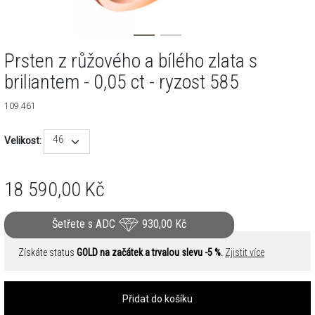
Prsten z růžového a bílého zlata s
briliantem - 0,05 ct - ryzost 585
109.461
46
Velikost:
18 590,00
Kč
Šetřete s ADC
930,00
Kč
Získáte status
GOLD na začátek a trvalou slevu -5 %.
Zjistit více
Přidat do košíku