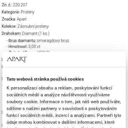
Zn. č.
: 220.207
Kategorie
:
Prsteny
Značka
:
Apart
Kolekce:
Zásnubní prsteny
Drahokam:
Diamant (1 ks.)
Brus diamantu:
smaragdový brus
Hmotnost:
3,00 ct
Čistota / Barva
: VS2/G,
Materiál:
Bílé, rhodiované zlato
Ryzost:
750
Popis výrobku
Tato webová stránka používá cookies
K personalizaci obsahu a reklam, poskytování funkcí
sociálních médií a analýze návštěvnosti využíváme
soubory cookie. Informace o tom, jak náš web používáte,
sdílíme s našimi partnery v souvislosti s poskytováním
Dárkové balení zdarma
funkcí sociálních médií, inzercí a analýzami. Partneři tyto
údaje mohou kombinovat s dalšími informacemi, které
Klenotnické výrobky zakoupené na e-shopu Apart.cz obdržíte