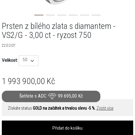
Prsten z bílého zlata s diamantem -
VS2/G - 3,00 ct - ryzost 750
220.207
50
Velikost:
1 993 900,00
Kč
Šetřete s ADC
99 695,00
Kč
Získáte status
GOLD na začátek a trvalou slevu -5 %.
Zjistit více
Přidat do košíku