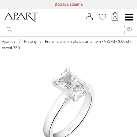
Doprava zdarma
CZ/CZK
|
EN/EUR
|
PL/PLN
Main
Menu
Apart.cz
Prsteny
Prsten z bílého zlata s diamantem - VS2/G - 3,00 ct -
ryzost 750