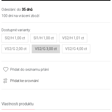
Odeslání: do
35 dnů
100 dní na vrácení zboží
Dostupné varianty:
SI2/H 1,00 ct
SI1/H 1,00 ct
VS2/H 1,01 ct
VS2/G 2,00 ct
VS2/G 3,00 ct
VS2/G 4,00 ct
Přidat do seznamu přání
Přidat ke srovnání
Vlastnosti produktu