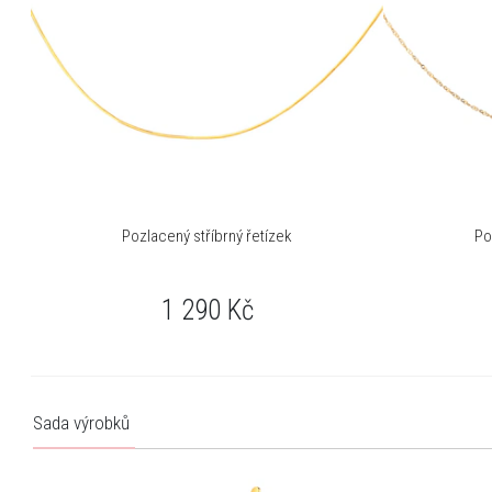
Pozlacený stříbrný řetízek
Po
1 290
Kč
Sada výrobků