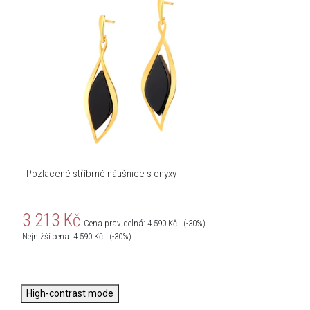
Pozlacené stříbrné náušnice s onyxy
3 213
Kč
Cena pravidelná:
4 590
Kč
(-30%)
Nejnižší cena:
4 590
Kč
(-30%)
High-contrast mode