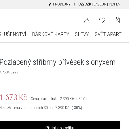
PRODEJNY
CZ/CZK
|
EN/EUR
|
PL/PLN
SLUŠENSTVÍ
DÁRKOVÉ KARTY
SLEVY
SVĚT APART
Pozlacený stříbrný přívěsek s onyxem
AP534-5927
1 673
Kč
Cena pravidelná:
2 390
Kč
(-30%)
Nejnižší cena za posledních 30 dní:
2 390
Kč
(-30%)
Přidat do košíku