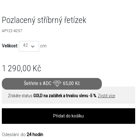
Pozlacený stříbrný řetízek
AP122-4257
42
Velikost:
cm
1 290,00
Kč
Šetřete s ADC
65,00
Kč
Získáte status
GOLD na začátek a trvalou slevu -5 %.
Zjistit více
Přidat do košíku
Odeslání: do
24 hodin