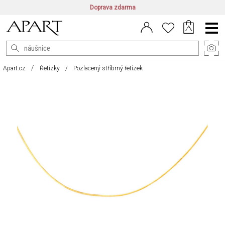
Doprava zdarma
CZ/CZK
|
EN/EUR
|
PL/PLN
Main
Menu
Apart.cz
Řetízky
Pozlacený stříbrný řetízek