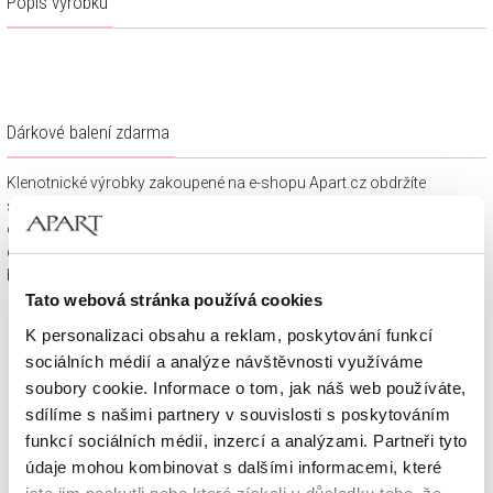
Popis výrobku
Dárkové balení zdarma
Klenotnické výrobky zakoupené na e-shopu Apart.cz obdržíte
spolu s dárkovou krabičkou a taštičkou – v závislosti na
objednaném sortimentu. Váš nákup se tak stane krásným
dárkem, který můžete bez dalších příprav věnovat svým
blízkým.
Tato webová stránka používá cookies
K personalizaci obsahu a reklam, poskytování funkcí
sociálních médií a analýze návštěvnosti využíváme
soubory cookie. Informace o tom, jak náš web používáte,
sdílíme s našimi partnery v souvislosti s poskytováním
funkcí sociálních médií, inzercí a analýzami. Partneři tyto
údaje mohou kombinovat s dalšími informacemi, které