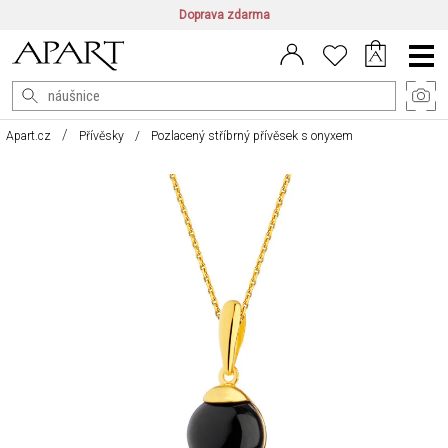
Doprava zdarma
CZ/CZK
|
EN/EUR
|
PL/PLN
Main
Menu
Apart.cz
Přívěsky
Pozlacený stříbrný přívěsek s onyxem