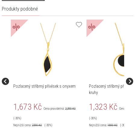
Produkty podobné
%
%
Pozlacený stříbrný přívěsek s onyxem
Pozlacený stříbrný přívěsek
kruhy
1,673 Kč
1,323 Kč
Cena pravidelná:
2,390 Kč
Cena pravid
(-30%)
(-30%)
Nejnižší cena:
2390
Kč
(-30%)
Nejnižší cena:
1890
Kč
(-30%)