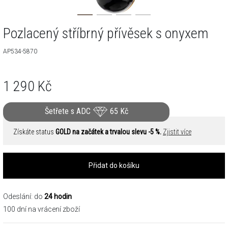
Pozlacený stříbrný přívěsek s onyxem
AP534-5870
1 290
Kč
Šetřete s ADC
65
Kč
Získáte status
GOLD na začátek a trvalou slevu -5 %.
Zjistit více
Přidat do košíku
Odeslání: do
24 hodin
100 dní na vrácení zboží