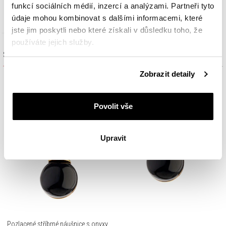
1 290
Kč
890
Kč
funkcí sociálních médií, inzercí a analýzami. Partneři tyto
údaje mohou kombinovat s dalšími informacemi, které
jste jim poskytli nebo které získali v důsledku toho, že
používáte jejich služby.
Sada výrobků
Podrobné informace o pravidlech používání souborů
Zobrazit detaily
cookie najdete v
Zásadách ochrany osobních údajů
.
Povolit vše
Upravit
Pozlacené stříbrné náušnice s onyxy