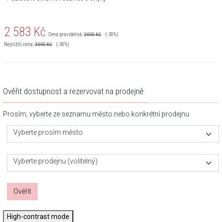
2 583
Kč
Cena pravidelná:
3 690
Kč
(-30%)
Nejnižší cena:
3 690
Kč
(-30%)
Ověřit dostupnost a rezervovat na prodejně
Prosím, vyberte ze seznamu město nebo konkrétní prodejnu
Vyberte prosím město
Vyberte prodejnu (volitelný)
Ověřit
High-contrast mode