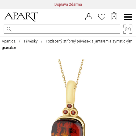
Doprava zdarma
CZ/CZK
|
EN/EUR
|
PL/PLN
Main
Menu
Apart.cz
Přívěsky
Pozlacený stříbrný přívěsek s jantarem a syntetickým
granátem