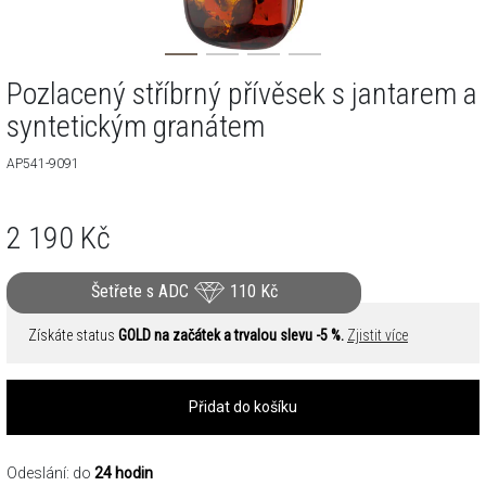
Pozlacený stříbrný přívěsek s jantarem a
syntetickým granátem
AP541-9091
2 190
Kč
Šetřete s ADC
110
Kč
Získáte status
GOLD na začátek a trvalou slevu -5 %.
Zjistit více
Přidat do košíku
Odeslání: do
24 hodin