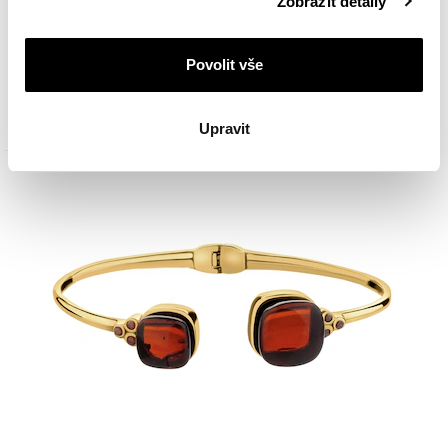
Zobrazit detaily
cookie najdete v
Zásadách ochrany osobních údajů
.
Pozlacený stříbrný prsten s jantarem a syntetickým granátem
Povolit vše
2 690
Kč
Upravit