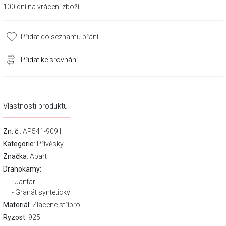
100 dní na vrácení zboží
Přidat do seznamu přání
Přidat ke srovnání
Vlastnosti produktu
Zn. č.
: AP541-9091
Kategorie
:
Přívěsky
Značka
:
Apart
Drahokamy:
Jantar
Granát syntetický
Materiál:
Zlacené stříbro
Ryzost:
925