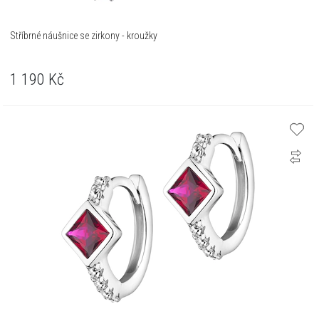
Stříbrné náušnice se zirkony - kroužky
1 190
Kč