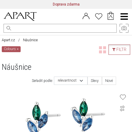
Doprava zdarma
CZ/CZK
|
EN/EUR
|
PL/PLN
Main
Menu
Apart.cz
Náušnice
Colours
×
FILTR
Náušnice
relevantnost
Seřadit podle:
Slevy
Nové