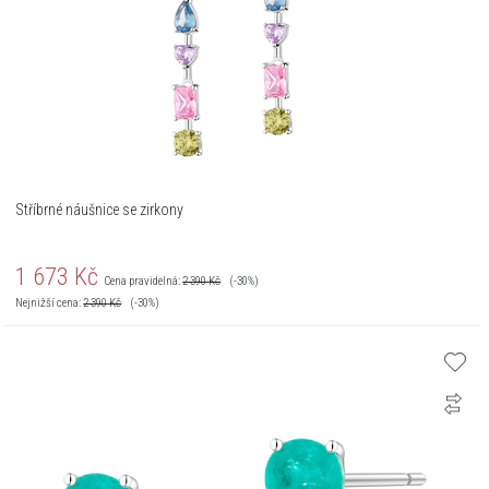
Stříbrné náušnice se zirkony
1 673
Kč
Cena pravidelná:
2 390
Kč
(-30%)
Nejnižší cena:
2 390
Kč
(-30%)