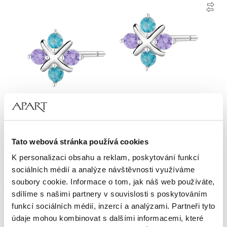
Stříbrné náušnice se zirkony
Tato webová stránka používá cookies
K personalizaci obsahu a reklam, poskytování funkcí
1 190
Kč
sociálních médií a analýze návštěvnosti využíváme
soubory cookie. Informace o tom, jak náš web používáte,
sdílíme s našimi partnery v souvislosti s poskytováním
Zlato 585
funkcí sociálních médií, inzercí a analýzami. Partneři tyto
údaje mohou kombinovat s dalšími informacemi, které