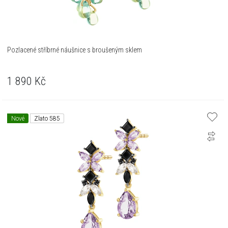
Pozlacené stříbrné náušnice s broušeným sklem
1 890
Kč
Nové
Zlato 585