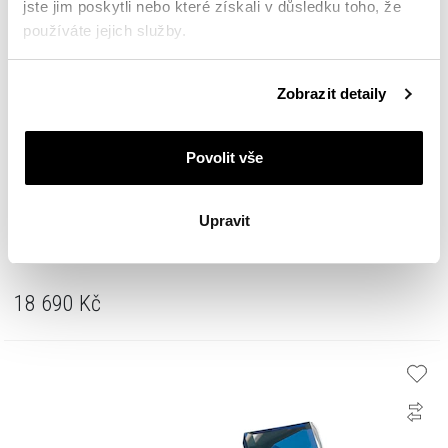
jste jim poskytli nebo které získali v důsledku toho, že
používáte jejich služby.
Podrobné informace o pravidlech používání souborů
Zobrazit detaily
cookie najdete v
Zásadách ochrany osobních údajů
.
Povolit vše
Upravit
Zlaté náušnice s diamanty a ametysty - ryzost 585
18 690
Kč