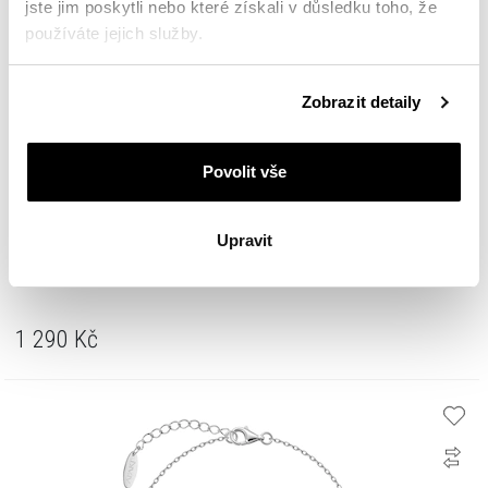
jste jim poskytli nebo které získali v důsledku toho, že
používáte jejich služby.
Podrobné informace o pravidlech používání souborů
Zobrazit detaily
cookie najdete v
Zásadách ochrany osobních údajů
.
Povolit vše
Upravit
Pozlacený stříbrný náramek s broušeným sklem - srdce
1 290
Kč