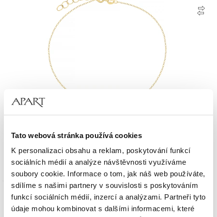
Zlatý náramek s perlami - nekonečno, srdce
Tato webová stránka používá cookies
K personalizaci obsahu a reklam, poskytování funkcí
4 590
Kč
sociálních médií a analýze návštěvnosti využíváme
soubory cookie. Informace o tom, jak náš web používáte,
sdílíme s našimi partnery v souvislosti s poskytováním
funkcí sociálních médií, inzercí a analýzami. Partneři tyto
údaje mohou kombinovat s dalšími informacemi, které