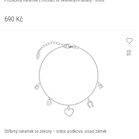
Pozlacený náramek z mosazi se skleněnými detaily - srdce
690
Kč
Stříbrný náramek se zirkony – srdce, podkova, visací zámek