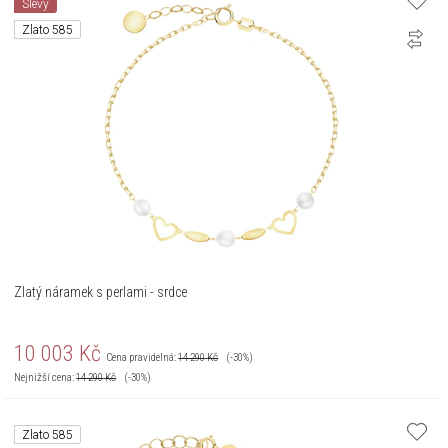
Slevy
Zlato 585
Zlatý náramek s perlami - srdce
10 003
Kč
Cena pravidelná:
14 290
Kč
(-30%)
Nejnižší cena:
14 290
Kč
(-30%)
Zlato 585