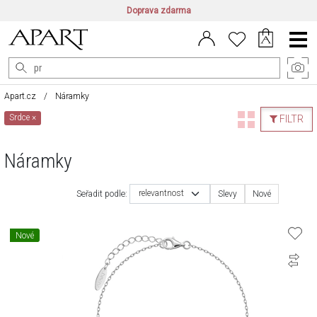
Doprava zdarma
CZ/CZK
|
EN/EUR
|
PL/PLN
Main
Menu
Apart.cz
Náramky
Srdce
×
FILTR
Náramky
relevantnost
Seřadit podle:
Slevy
Nové
Nové