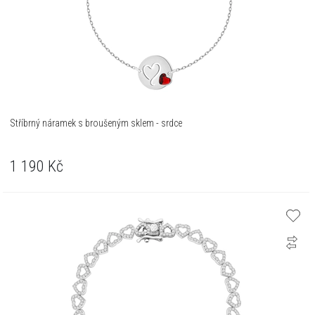
Stříbrný náramek s broušeným sklem - srdce
1 190
Kč