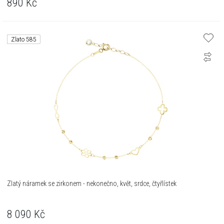
890
Kč
Zlato 585
Zlatý náramek se zirkonem - nekonečno, květ, srdce, čtyřlístek
8 090
Kč