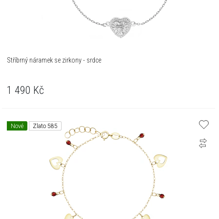
Stříbrný náramek se zirkony - srdce
1 490
Kč
Nové
Zlato 585