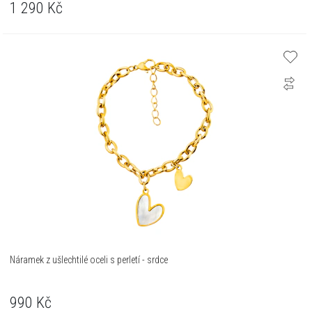
1 290
Kč
Náramek z ušlechtilé oceli s perletí - srdce
990
Kč