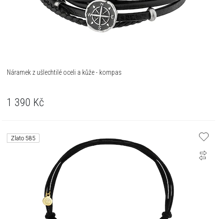
Náramek z ušlechtilé oceli a kůže - kompas
1 390
Kč
Zlato 585