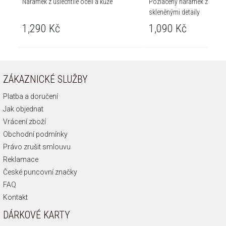
Náramek z ušlechtilé oceli a kůže
Pozlacený náramek z mosaz
skleněnými detaily
1,290 Kč
1,090 Kč
ZÁKAZNICKÉ SLUŽBY
Platba a doručení
Jak objednat
Vrácení zboží
Obchodní podmínky
Právo zrušit smlouvu
Reklamace
České puncovní značky
FAQ
Kontakt
DÁRKOVÉ KARTY