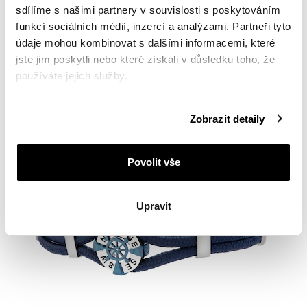
sdílíme s našimi partnery v souvislosti s poskytováním
funkcí sociálních médií, inzercí a analýzami. Partneři tyto
údaje mohou kombinovat s dalšími informacemi, které
Náramek z ušlechtilé oceli a kůže - kompas
jste jim poskytli nebo které získali v důsledku toho, že
používáte jejich služby.
1 390
Kč
Podrobné informace o pravidlech používání souborů
Zobrazit detaily
cookie najdete v
Zásadách ochrany osobních údajů
.
Povolit vše
Upravit