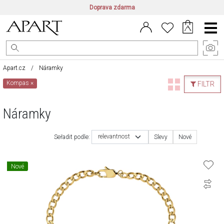
Doprava zdarma
CZ/CZK
|
EN/EUR
|
PL/PLN
Main
Menu
Apart.cz
Náramky
Kompas
×
FILTR
Náramky
relevantnost
Seřadit podle:
Slevy
Nové
Nové