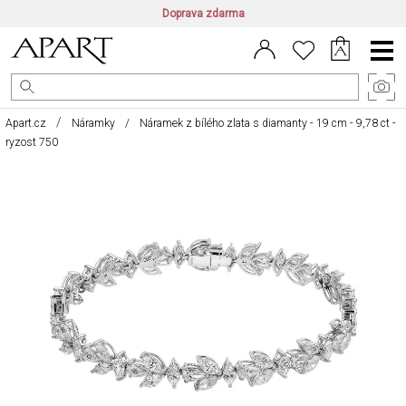
Doprava zdarma
CZ/CZK
|
EN/EUR
|
PL/PLN
Main
Menu
Apart.cz
Náramky
Náramek z bílého zlata s diamanty - 19 cm - 9,78 ct -
ryzost 750