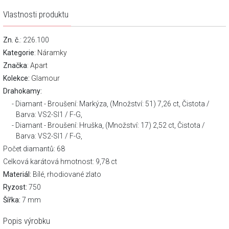
Vlastnosti produktu
Zn. č.
: 226.100
Kategorie
:
Náramky
Značka
:
Apart
Kolekce:
Glamour
Drahokamy:
Diamant - Broušení: Markýza, (Množství: 51) 7,26 ct, Čistota /
Barva: VS2-SI1 / F-G,
Diamant - Broušení: Hruška, (Množství: 17) 2,52 ct, Čistota /
Barva: VS2-SI1 / F-G,
Počet diamantů: 68
Celková karátová hmotnost: 9,78 ct
Materiál:
Bílé, rhodiované zlato
Ryzost:
750
Šířka:
7 mm
Popis výrobku