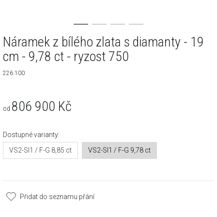
Náramek z bílého zlata s diamanty - 19
cm - 9,78 ct - ryzost 750
226.100
806 900
Kč
od
Dostupné varianty:
VS2-SI1 / F-G 8,85 ct
VS2-SI1 / F-G 9,78 ct
Přidat do seznamu přání