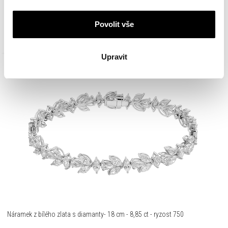
325 900
Kč
Povolit vše
Upravit
Náramek z bílého zlata s diamanty- 18 cm - 8,85 ct - ryzost 750