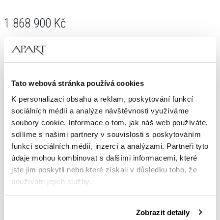
1 868 900
Kč
Tato webová stránka používá cookies
K personalizaci obsahu a reklam, poskytování funkcí
sociálních médií a analýze návštěvnosti využíváme
soubory cookie. Informace o tom, jak náš web používáte,
sdílíme s našimi partnery v souvislosti s poskytováním
funkcí sociálních médií, inzercí a analýzami. Partneři tyto
údaje mohou kombinovat s dalšími informacemi, které
jste jim poskytli nebo které získali v důsledku toho, že
používáte jejich služby.
Podrobné informace o pravidlech používání souborů
Náušnice z bílého zlata s diamanty - 2,28 ct - ryzost 750
Zobrazit detaily
cookie najdete v
Zásadách ochrany osobních údajů
.