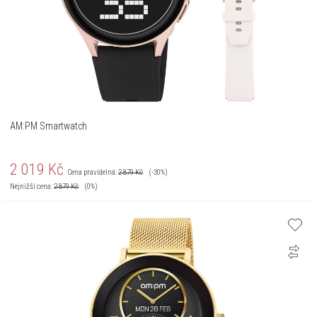
AM:PM Smartwatch
2 019
Kč
Cena pravidelná:
2 879
Kč
(-30%)
Nejnižší cena:
2 879
Kč
(0%)