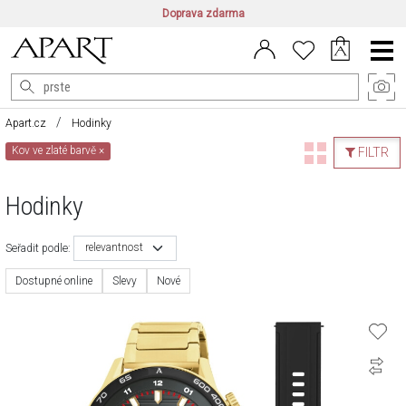
Doprava zdarma
CZ/CZK
|
EN/EUR
|
PL/PLN
Main
Menu
Apart.cz
Hodinky
Kov ve zlaté barvě
×
FILTR
Hodinky
relevantnost
Seřadit podle:
Dostupné online
Slevy
Nové