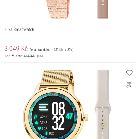
Elixa Smartwatch
3 049
Kč
Cena pravidelná:
4 349
Kč
(-30%)
Nejnižší cena:
4 349
Kč
(0%)