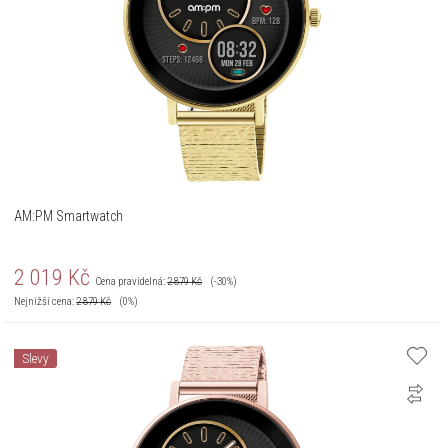
AM:PM Smartwatch
2 019
Kč
Cena pravidelná:
2 879
Kč
(-30%)
Nejnižší cena:
2 879
Kč
(0%)
Slevy