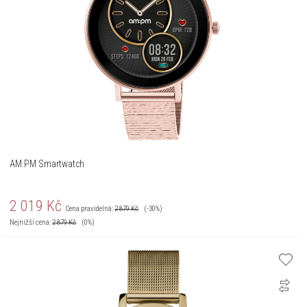
AM:PM Smartwatch
2 019
Kč
Cena pravidelná:
2 879
Kč
(-30%)
Nejnižší cena:
2 879
Kč
(0%)