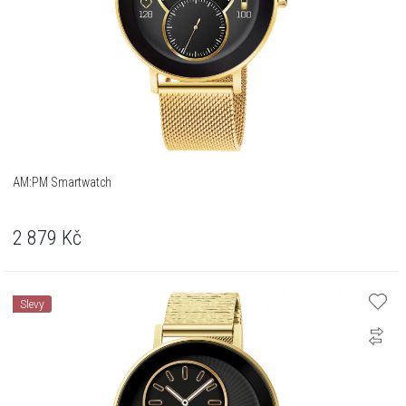
AM:PM Smartwatch
2 879
Kč
Slevy