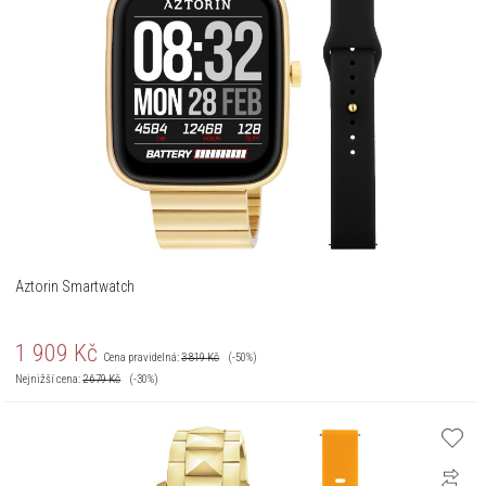
Aztorin Smartwatch
1 909
Kč
Cena pravidelná:
3 819
Kč
(-50%)
Nejnižší cena:
2 679
Kč
(-30%)