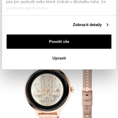
jste jim poskytli nebo které získali v důsledku toho, že
používáte jejich služby.
Podrobné informace o pravidlech používání souborů
Elixa Smartwatch
Zobrazit detaily
cookie najdete v
Zásadách ochrany osobních údajů
.
4 349
Kč
Povolit vše
Slevy
Upravit