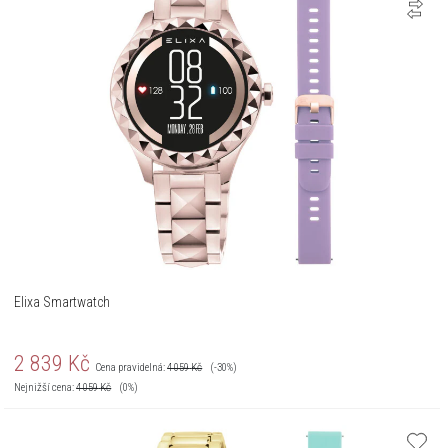
Elixa Smartwatch
2 839
Kč
Cena pravidelná:
4 059
Kč
(-30%)
Nejnižší cena:
4 059
Kč
(0%)