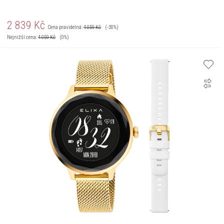
2 839
Kč
Cena pravidelná:
4 059
Kč
(-30%)
Nejnižší cena:
4 059
Kč
(0%)