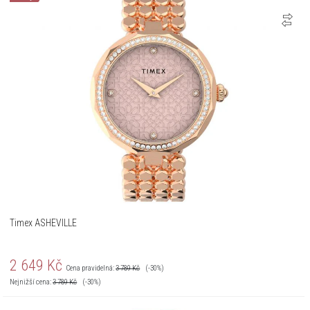
Timex ASHEVILLE
2 649
Kč
Cena pravidelná:
3 789
Kč
(-30%)
Nejnižší cena:
3 789
Kč
(-30%)