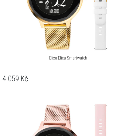
Vibrace:
Ano
Vyhledávání chytrých
Ano
hodinek:
Vyhledávání chytrého
Ano
telefonu:
iOS:
Ano
Elixa Elixa Smartwatch
Android:
Ano
Bluetooth:
Ano
4 059
Kč
Sportovní režimy:
Badminton, Baseball, Běh, Terénní běh,
Běžecký pás, Jóga, Basketbal,
Pochod, Pochod uvnitř, Cyklistika,
Švihadlo, Spinning, Tenis, Trénink,
Silový trénink, Chůze, Pěší turistika,
Kriket, Veslování, Orbitrek, Posilovna
Kalkulator:
Tak