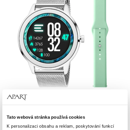
Elixa Smartwatch
2 839
Kč
Tato webová stránka používá cookies
Cena pravidelná:
4 059
Kč
(-30%)
Nejnižší cena:
4 059
Kč
(0%)
K personalizaci obsahu a reklam, poskytování funkcí