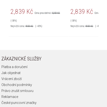
2,839 Kč
2,839 Kč
Cena pravidelná:
4,059 Kč
Cena pravid
(-30%)
(-30%)
Nejnižší cena:
4059
Kč
(--43%)
Nejnižší cena:
4059
Kč
(--43%)
ZÁKAZNICKÉ SLUŽBY
Platba a doručení
Jak objednat
Vrácení zboží
Obchodní podmínky
Právo zrušit smlouvu
Reklamace
České puncovní značky