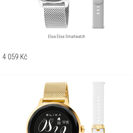
Monitor spánku:
Ano
Monitor srdečního tepu:
Ano
Počasí:
Ano
Oznámení:
Ano
Elixa Elixa Smartwatch
Připomínka o hydrataci:
Ano
4 059
Kč
Telefonické rozhovory:
Ano
Saturace krve:
Ano
Připomínka o pohybu:
Ano
Ovládání fotoaparátu:
Ano
Ovládání hudby:
Ano
Stopky/ časovač /budík:
Ano
Ciferníky ke stáhování:
Ano