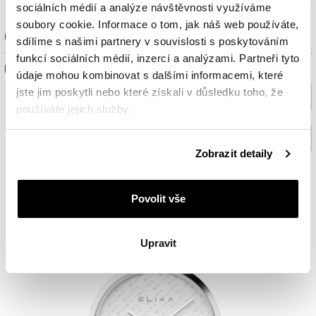
sociálních médií a analýze návštěvnosti využíváme
soubory cookie. Informace o tom, jak náš web používáte,
Ověřit dostupnost a rezervovat na prodejně
sdílíme s našimi partnery v souvislosti s poskytováním
funkcí sociálních médií, inzercí a analýzami. Partneři tyto
Prosím, vyberte ze seznamu město nebo konkrétní prodejnu
údaje mohou kombinovat s dalšími informacemi, které
jste jim poskytli nebo které získali v důsledku toho, že
Vyberte prosím město
používáte jejich služby.
Vyberte prodejnu (volitelný)
Podrobné informace o pravidlech používání souborů
Zobrazit detaily
cookie najdete v
Zásadách ochrany osobních údajů
.
Ověřit
Povolit vše
Upravit