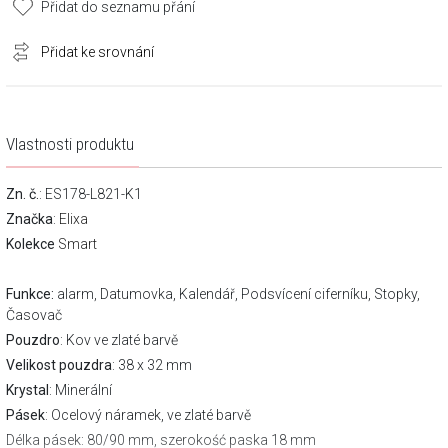
Přidat do seznamu přání
Přidat ke srovnání
Vlastnosti produktu
Zn. č.
: ES178-L821-K1
Značka
:
Elixa
Kolekce
Smart
Funkce:
alarm, Datumovka, Kalendář, Podsvícení ciferníku, Stopky,
Časovač
Pouzdro
: Kov ve zlaté barvě
Velikost pouzdra
: 38 x 32 mm
Krystal
: Minerální
Pásek
: Ocelový náramek, ve zlaté barvě
Délka pásek
: 80/90 mm, szerokość paska 18 mm