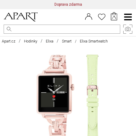
Doprava zdarma
CZ/CZK
|
EN/EUR
|
PL/PLN
Main
Menu
Apart.cz
Hodinky
Elixa
Smart
Elixa Smartwatch