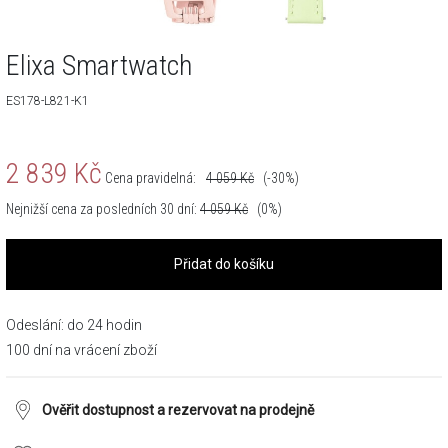
Elixa Smartwatch
ES178-L821-K1
2 839
Kč
Cena pravidelná:
4 059
Kč
(-30%)
Nejnižší cena za posledních 30 dní:
4 059
Kč
(0%)
Přidat do košíku
Odeslání: do 24 hodin
100 dní na vrácení zboží
Ověřit dostupnost a rezervovat na prodejně