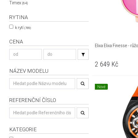
Timex
(64)
RYTINA
k rytí
(789)
CENA
Elixa Elixa Finesse - růž
2 649
Kč
NÁZEV MODELU
Nové
REFERENČNÍ ČÍSLO
KATEGORIE