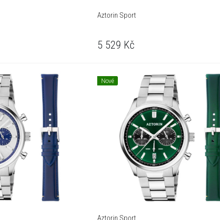
Aztorin Sport
5 529
Kč
Nové
Aztorin Sport