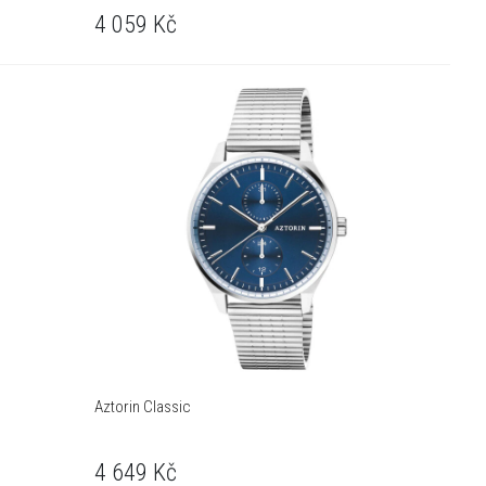
4 059
Kč
Aztorin Classic
4 649
Kč