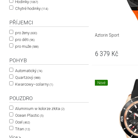
Hodinky
(1067)
Chytré hodinky
(114)
PŘÍJEMCI
pro ženy
(600)
Aztorin Sport
pro děti
(96)
pro muže
(588)
6 379
Kč
POHYB
Automatický
(74)
Quartzový
(988)
Nové
Kwarcowy–solarny
(1)
POUZDRO
Aluminium w kolorze złota
(2)
Ocean Plastic
(5)
Ocel
(462)
Titan
(12)
Více >