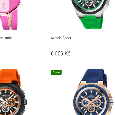
ová stuha
Aztorin Sport
6 059
Kč
Nové