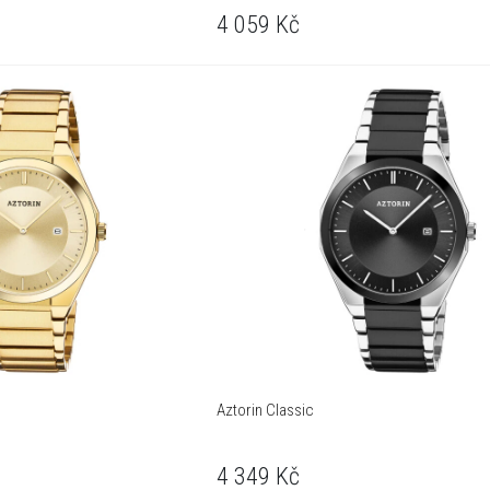
4 059
Kč
Aztorin Classic
4 349
Kč