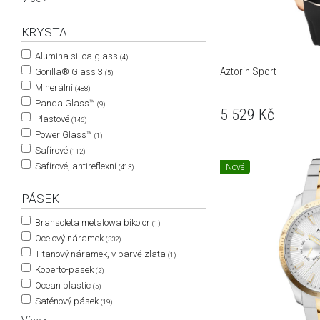
KRYSTAL
Alumina silica glass
(4)
Aztorin Sport
Gorilla® Glass 3
(5)
Minerální
(488)
Panda Glass™
(9)
5 529
Kč
Plastové
(146)
Power Glass™
(1)
Safírové
(112)
Safírové, antireflexní
Nové
(413)
PÁSEK
Bransoleta metalowa bikolor
(1)
Ocelový náramek
(332)
Titanový náramek, v barvě zlata
(1)
Koperto-pasek
(2)
Ocean plastic
(5)
Saténový pásek
(19)