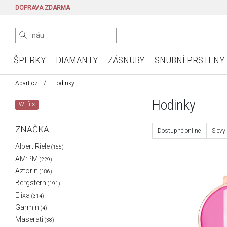
DOPRAVA ZDARMA
ŠPERKY
DIAMANTY
ZÁSNUBY
SNUBNÍ PRSTENY
Apart.cz
Hodinky
Hodinky
Wi-fi
×
ZNAČKA
Dostupné online
Slevy
Albert Riele
(155)
AM:PM
(229)
Aztorin
(186)
Bergstern
(191)
Elixa
(314)
Garmin
(4)
Maserati
(38)