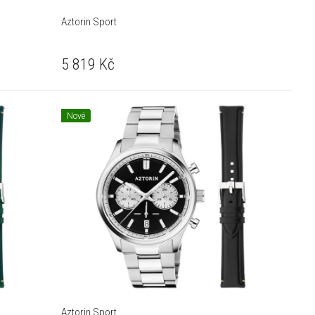
Aztorin Sport
5 819
Kč
Nové
Aztorin Sport