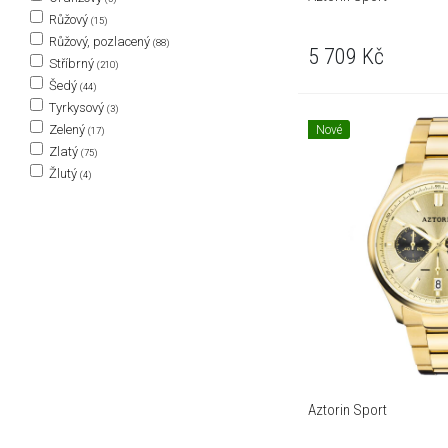
Růžový
(15)
Růžový, pozlacený
(88)
5 709
Kč
Stříbrný
(210)
Šedý
(44)
Tyrkysový
(3)
Zelený
Nové
(17)
Zlatý
(75)
Žlutý
(4)
Aztorin Sport