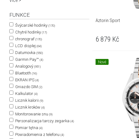
Více >
FUNKCE
Aztorin Sport
Švýcarské hodinky
(170)
Chytré hodinky
(17)
6 879
Kč
chronograf
(170)
LCD displej
(64)
Datumovka
(550)
Garmin Pay™
(4)
Nové
Analogový
(951)
Bluetooth
(16)
EKRAN IPS
(4)
Gniazdo SIM
(2)
Kalkulator
(4)
Licznik kalorii
(9)
Licznik kroków
(4)
Monitorowanie snu
(9)
Personalizacja tarczy zegarka
(4)
Pomiar tętna
(4)
Powiadomienia z telefonu
(4)