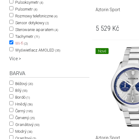
Pulsoksymetr
(4)
Aztorin Sport
Pulsometr
(4)
Rozmowy telefoniczne
(4)
Sensor dotykowy
(2)
5 529
Kč
Sterowanie aparatem
(4)
Tachymetr
(71)
Wi-fi
(2)
Wyświetlacz AMOLED
(35)
Nové
Více >
BARVA
Béžový
(20)
Bílý
(55)
Bordó
(1)
Hnědý
(56)
Černý
(195)
Červený
(25)
Granátový
(93)
Modrý
(34)
Aztorin Sport
Oranžový
(5)