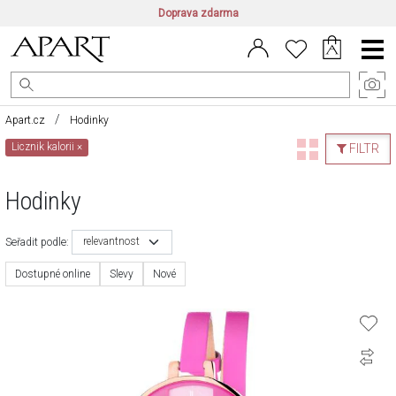
Doprava zdarma
CZ/CZK
|
EN/EUR
|
PL/PLN
Main
Menu
Apart.cz
Hodinky
Licznik kalorii
×
FILTR
Hodinky
relevantnost
Seřadit podle:
Dostupné online
Slevy
Nové