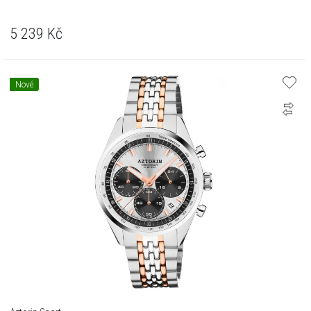
5 239
Kč
Nové