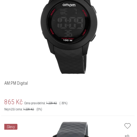
AM:PM Digital
865
Kč
Cena pravidelná:
1 239
Kč
(-30%)
Nejnižší cena:
1 239
Kč
(0%)
Slevy