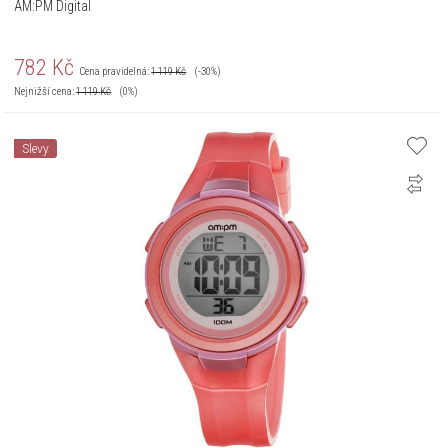
AM:PM Digital
782
Kč
Cena pravidelná:
1 119
Kč
(-30%)
Nejnižší cena:
1 119
Kč
(0%)
Slevy