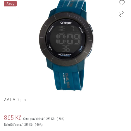
Slevy
AM:PM Digital
865
Kč
Cena pravidelná:
1 239
Kč
(-30%)
Nejnižší cena:
1 239
Kč
(-30%)