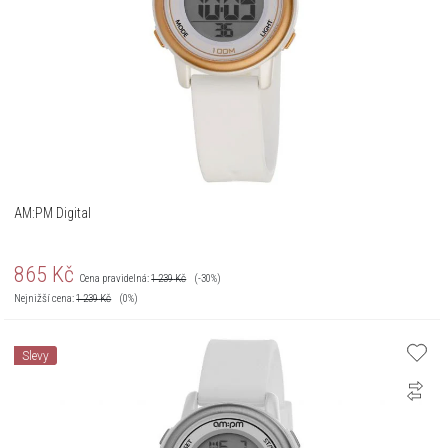
AM:PM Digital
865
Kč
Cena pravidelná:
1 239
Kč
(-30%)
Nejnižší cena:
1 239
Kč
(0%)
Slevy