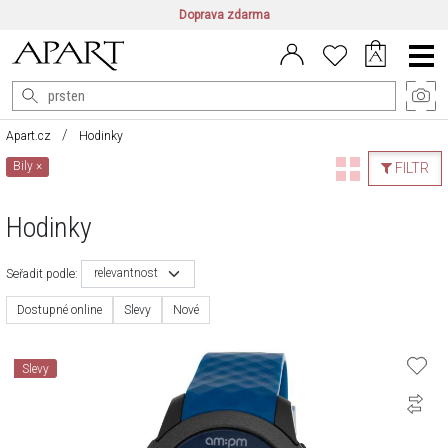
Doprava zdarma
CZ/CZK
|
EN/EUR
|
PL/PLN
Main
Menu
Apart.cz
Hodinky
Bily
×
FILTR
Hodinky
relevantnost
Seřadit podle:
Dostupné online
Slevy
Nové
Slevy