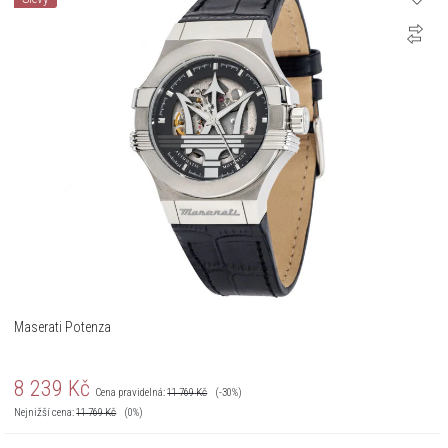
Maserati Potenza
8 239
Kč
Cena pravidelná:
11 769
Kč
(-30%)
Nejnižší cena:
11 769
Kč
(0%)