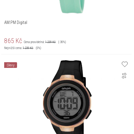
AM:PM Digital
865
Kč
Cena pravidelná:
1 239
Kč
(-30%)
Nejnižší cena:
1 239
Kč
(0%)
Slevy