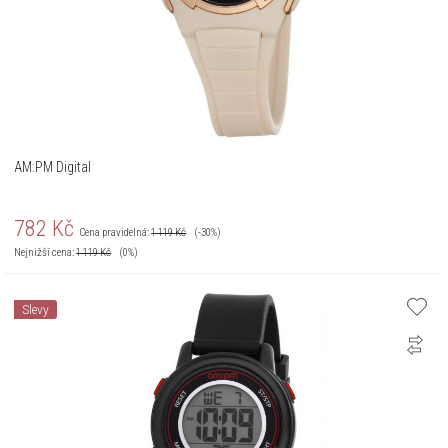
AM:PM Digital
782
Kč
Cena pravidelná:
1 119
Kč
(-30%)
Nejnižší cena:
1 119
Kč
(0%)
Slevy