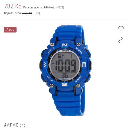
782
Kč
Cena pravidelná:
1 119
Kč
(-30%)
Nejnižší cena:
1 119
Kč
(0%)
Slevy
AM:PM Digital