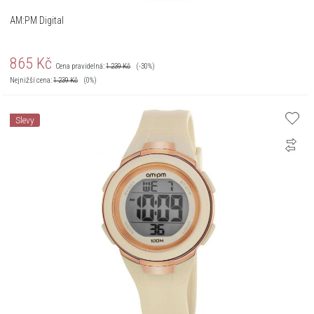
AM:PM Digital
865
Kč
Cena pravidelná:
1 239
Kč
(-30%)
Nejnižší cena:
1 239
Kč
(0%)
Slevy