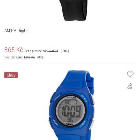
AM:PM Digital
865
Kč
Cena pravidelná:
1 239
Kč
(-30%)
Nejnižší cena:
1 239
Kč
(0%)
Slevy