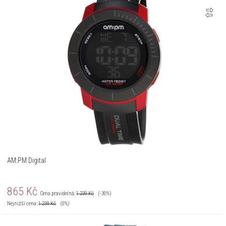
AM:PM Digital
865
Kč
Cena pravidelná:
1 239
Kč
(-30%)
Nejnižší cena:
1 239
Kč
(0%)