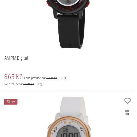
AM:PM Digital
865
Kč
Cena pravidelná:
1 239
Kč
(-30%)
Nejnižší cena:
1 239
Kč
(0%)
Slevy