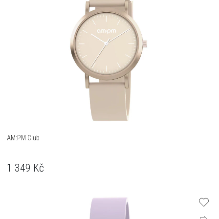
AM:PM Club
1 349
Kč