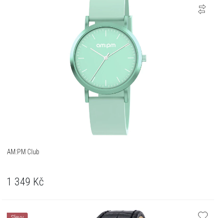
AM:PM Club
1 349
Kč
Slevy