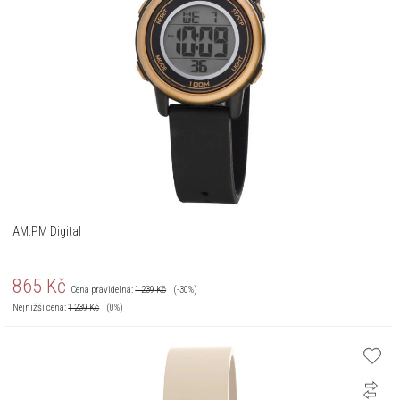
AM:PM Digital
865
Kč
Cena pravidelná:
1 239
Kč
(-30%)
Nejnižší cena:
1 239
Kč
(0%)