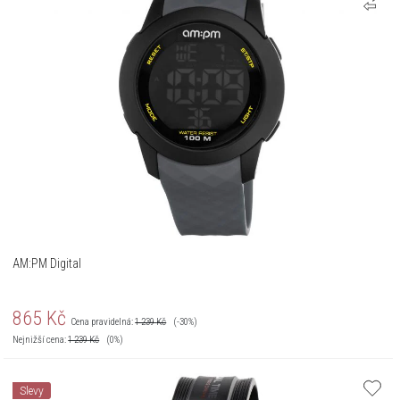
AM:PM Digital
865
Kč
Cena pravidelná:
1 239
Kč
(-30%)
Nejnižší cena:
1 239
Kč
(0%)
Slevy