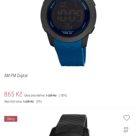
AM:PM Digital
865
Kč
Cena pravidelná:
1 239
Kč
(-30%)
Nejnižší cena:
1 239
Kč
(0%)
Slevy