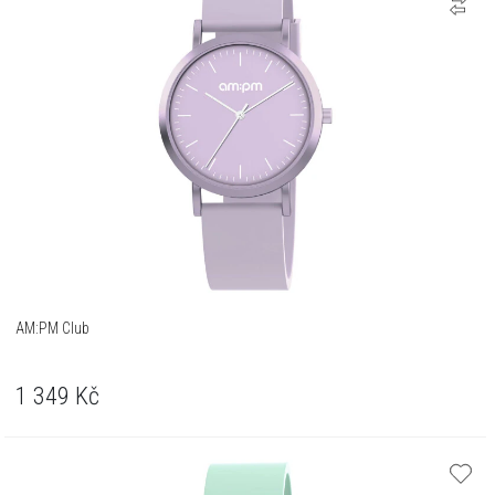
AM:PM Club
1 349
Kč