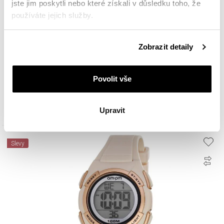
jste jim poskytli nebo které získali v důsledku toho, že
používáte jejich služby.
Podrobné informace o pravidlech používání souborů
Zobrazit detaily
cookie najdete v
Zásadách ochrany osobních údajů
.
AM:PM Digital
Povolit vše
782
Kč
Cena pravidelná:
1 119
Kč
(-30%)
Upravit
Nejnižší cena:
1 119
Kč
(0%)
Slevy