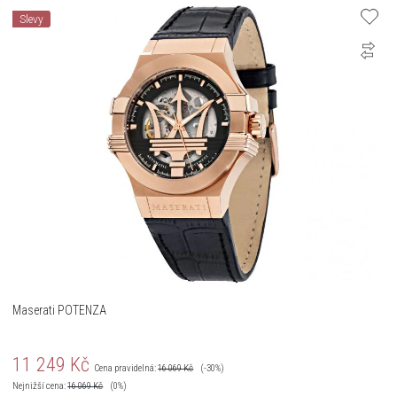
Slevy
Maserati POTENZA
11 249
Kč
Cena pravidelná:
16 069
Kč
(-30%)
Nejnižší cena:
16 069
Kč
(0%)