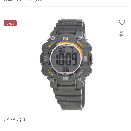
Nejnižší cena:
1 239
Kč
(-30%)
Slevy
AM:PM Digital