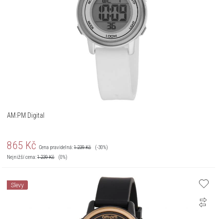
AM:PM Digital
865
Kč
Cena pravidelná:
1 239
Kč
(-30%)
Nejnižší cena:
1 239
Kč
(0%)
Slevy