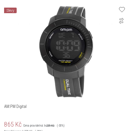
Slevy
AM:PM Digital
865
Kč
Cena pravidelná:
1 239
Kč
(-30%)