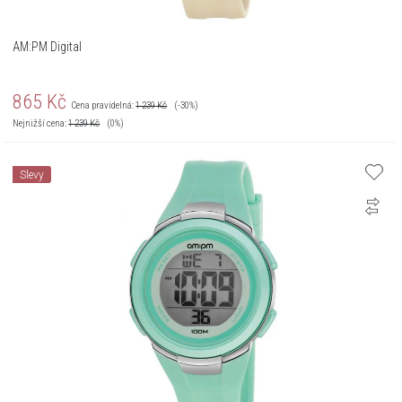
AM:PM Digital
865
Kč
Cena pravidelná:
1 239
Kč
(-30%)
Nejnižší cena:
1 239
Kč
(0%)
Slevy